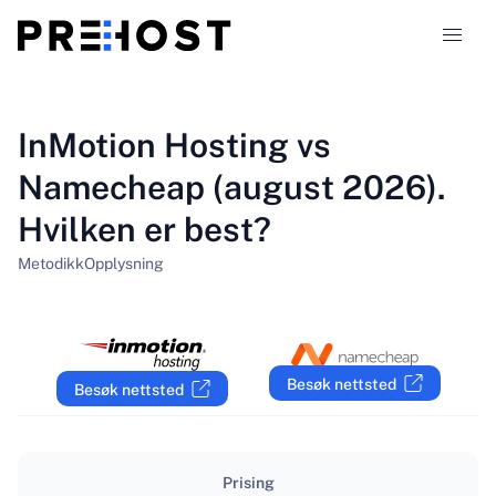
Webhotelltyper
InMotion Hosting vs
Namecheap (august 2026).
Sammenligninger
Hvilken er best?
Kuponger
319
Metodikk
Opplysning
Blogg
NO
Besøk nettsted
Besøk nettsted
Prising