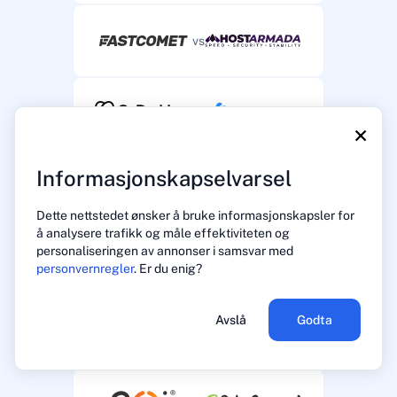
vs
vs
×
Informasjonskapselvarsel
vs
Dette nettstedet ønsker å bruke informasjonskapsler for
å analysere trafikk og måle effektiviteten og
personaliseringen av annonser i samsvar med
vs
personvernregler
. Er du enig?
Avslå
Godta
vs