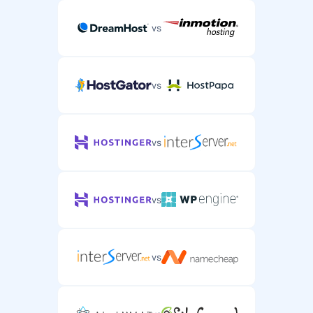
vs
vs
vs
vs
vs