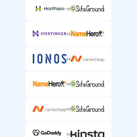
vs
vs
vs
vs
vs
vs