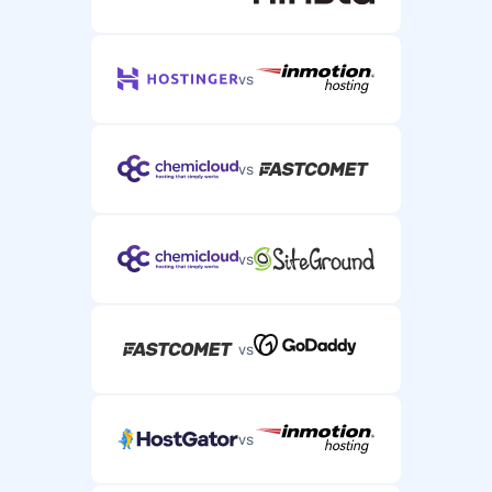
vs
vs
vs
vs
vs