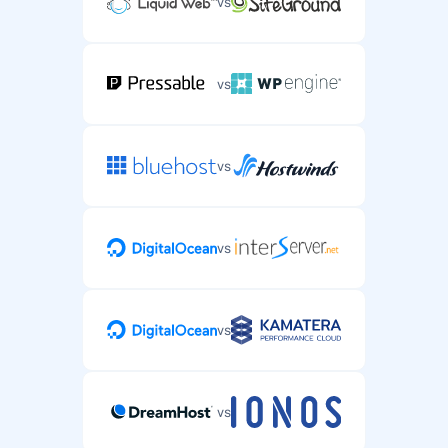
vs
vs
vs
vs
vs
vs