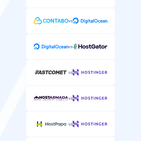
problemer.
vs
Telefonstøtte
Telefonstøtte for komplekse WordPress-
vs
webhotellproblemer.
vs
vs
vs