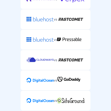
vs
vs
vs
vs
vs