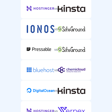
vs
vs
vs
vs
vs
vs