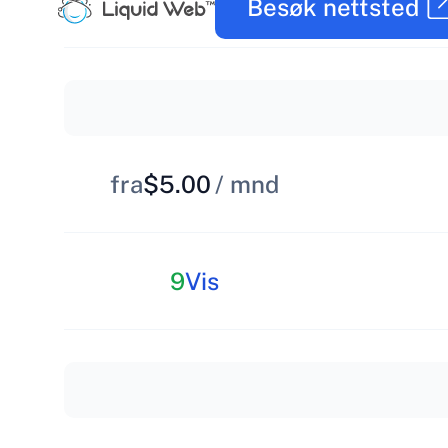
Besøk nettsted
fra
$5.00
/ mnd
9
Vis