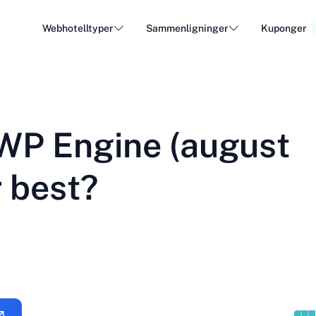
Webhotelltyper
Sammenligninger
Kuponger
WordPress Hosting
Billig
DA - Dansk
Popular
DE - Deutsch
vs
vs
Cloud Hosting
Dedike
Trendy
 WP Engine (august
ET - Eesti
FI - Suomi
Hosting av e-post
Resell
Hot
vs
vs
IT - Italiano
JA - 日本語
r best?
NL - Nederlands
NO - Norsk b
Se alle typer
Se alle eller opprett ny
RO - Română
RU - Русский
TR - Türkçe
UK - Українсь