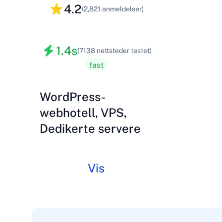
4.2
(2,821 anmeldelser)
1.4s
(7138 nettsteder testet)
fast
WordPress-
webhotell, VPS,
Dedikerte servere
Vis