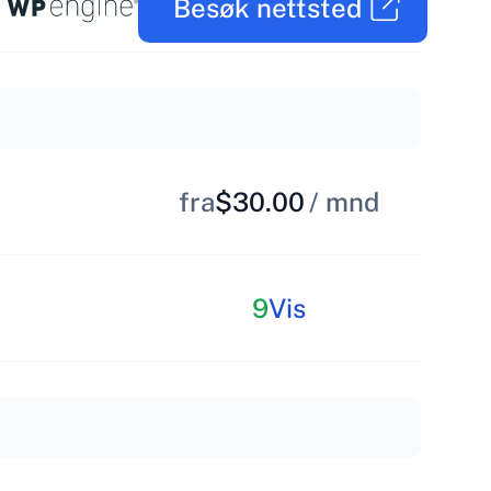
Besøk nettsted
fra
$30.00
/ mnd
9
Vis