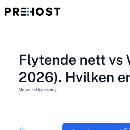
Delt hosting
BG - Български
CS - Čeština
vs
VPS
Flytende nett vs
EN - English
ES - Español
Billig VPS
HU - Magyar
ID - Indonesia
2026). Hvilken e
LT - Lietuvių
LV - Latviešu
Metodikk
Opplysning
PT-BR - Português
PT-PT - Português
SL - Slovenščina
SV - Svenska