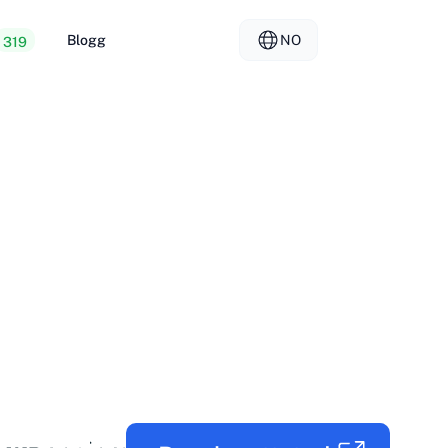
Blogg
NO
319
 webhotell
EL - Ελληνικά
vs
rte servere
FR - Français
er Hosting
KO - 한국어
okmål
PL - Polski
SK - Slovenčina
ка
ZH-CN - 简体中文