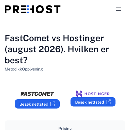
Webhotelltyper
FastComet vs Hostinger
(august 2026). Hvilken er
Sammenligninger
best?
Kuponger
319
Metodikk
Opplysning
Blogg
NO
Besøk nettsted
Besøk nettsted
Prising