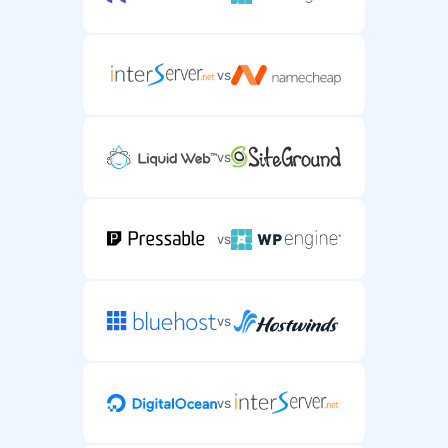
vs
vs
vs
vs
vs