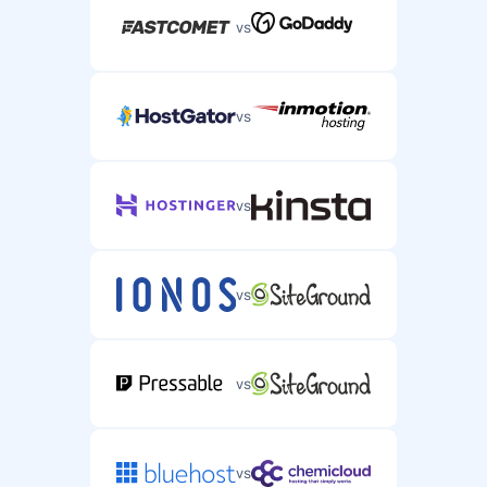
vs
vs
vs
vs
vs
vs