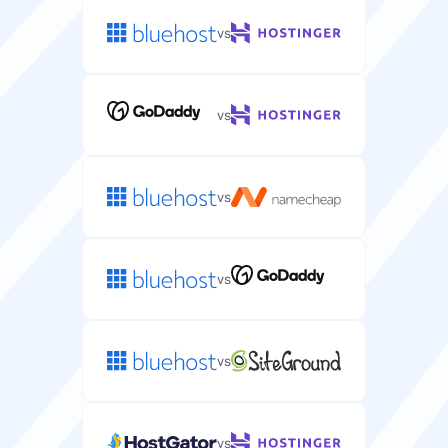
vs
Dedikert IP
Unik IP-adresse tildelt serveren din for bedre sikkerhet
og kontroll.
vs
vs
Pengene-tilbake-garanti
Dager du har til å prøve serverwebhotellet og få full
refusjon.
vs
7 dager
vs
Gratis domene
Gratis domenenavnregistrering inkludert i serverplanen
din.
vs