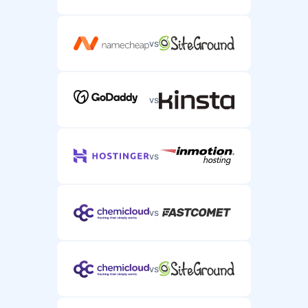
vs
vs
vs
vs
vs