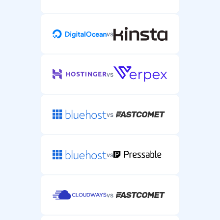
vs
vs
vs
vs
vs