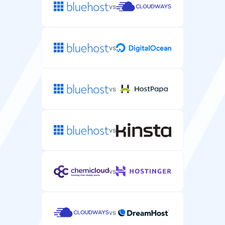
vs
vs
vs
vs
vs
vs