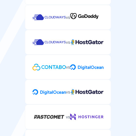
vs
vs
vs
vs
vs