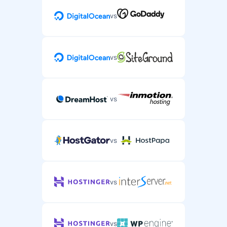
vs
vs
vs
vs
vs
vs