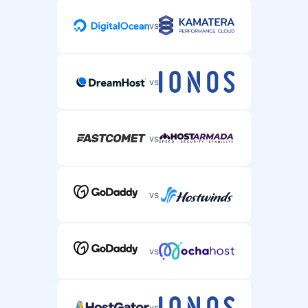
vs
vs
vs
vs
vs
vs