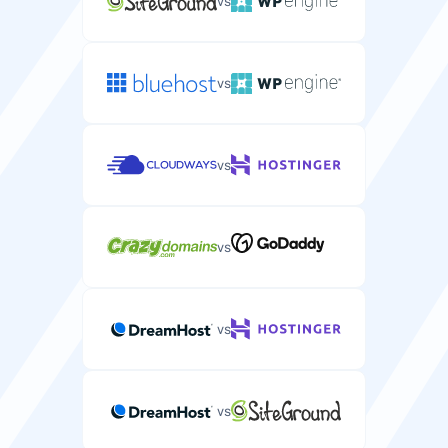
vs
vs
Hastighet
vs
Disktype
Type lagringsenhet (HDD, SSD, NVMe) for serverens
ytelse.
vs
NVMe
NVMe
vs
Nettverkshastighet
Nettverkstilkoblingshastighet for serverens
dataoverføring.
vs
1-10 Gbps
300 Mbps