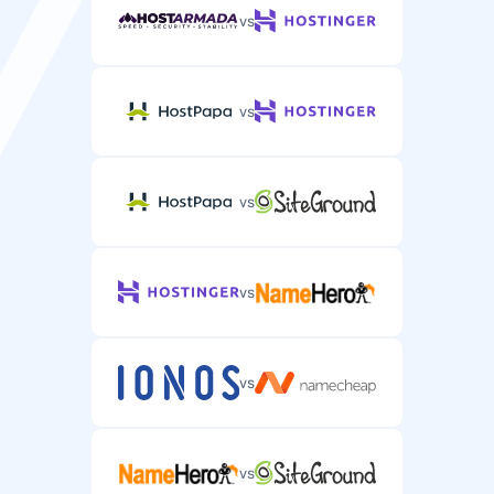
vs
vs
vs
vs
vs
vs