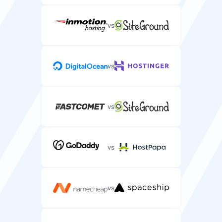
vs
Live chat-støtte
Sanntids chat-støtte for presserende serverproblemer.
vs
Telefonstøtte
vs
Telefonstøtte for komplekse
serverwebhotellproblemer.
vs
vs