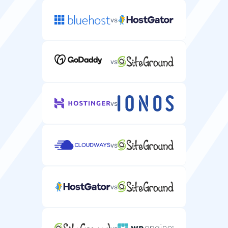
2-128 GB
4-32 GB
vs
Administrert tjeneste
Fullt administrert serverwebhotell med teknisk støtte
og vedlikehold.
vs
vs
Egendefinert ISO-støtte
Mulighet til å installere egendefinerte
operativsystembilder på serveren din.
vs
vs
VNC-tilgang
Virtual Network Computing-tilgang for
fjernskrivebordstyring av serveren din.