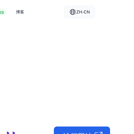
博客
ZH-CN
19
拟主机
EL - Ελληνικά
vs
务器
FR - Français
管
KO - 한국어
okmål
PL - Polski
SK - Slovenčina
ка
ZH-CN - 简体中文