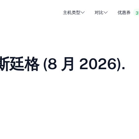
主机类型
对比
优惠券
3
WordPress 托管
廉价虚
DA - Dansk
Popular
DE - Deutsch
vs
vs
云托管
专用服
Trendy
斯廷格 (8 月 2026).
ET - Eesti
FI - Suomi
电子邮件托管
分销托
Hot
vs
vs
IT - Italiano
JA - 日本語
NL - Nederlands
NO - Norsk b
查看所有类型
查看全部或创建新的
RO - Română
RU - Русский
TR - Türkçe
UK - Українсь