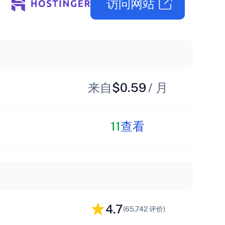
访问网站
来自
$0.59
/ 月
11
查看
4.7
(65,742 评价)