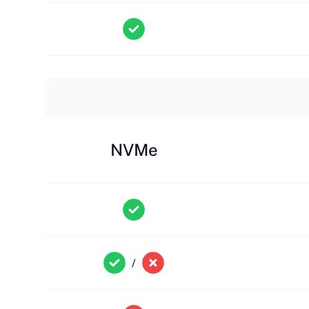
NVMe
/