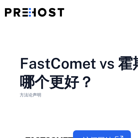
共享主机
BG - Български
CS - Čeština
vs
VPS
FastComet vs 霍
EN - English
ES - Español
廉价 VPS
HU - Magyar
ID - Indonesia
哪个更好？
LT - Lietuvių
LV - Latviešu
方法论
声明
PT-BR - Português
PT-PT - Português
SL - Slovenščina
SV - Svenska