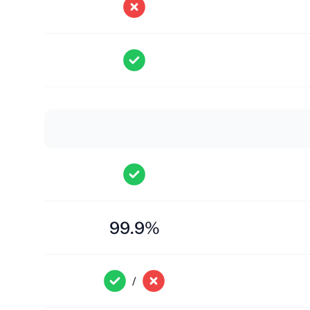
99.9%
/