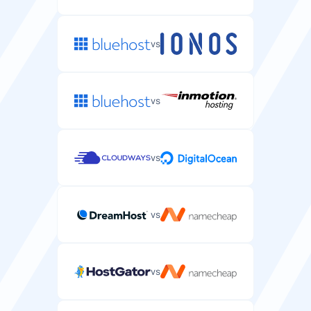
každý 24
každý 7 dní
vs
hodin
Ochrana proti DDoS
vs
Ochrana před DDoS útoky na váš server.
vs
Podpora
vs
Podpora e-mailem/tiketem
Podpora specifická pro server prostřednictvím e-mailu
vs
nebo tiketu.