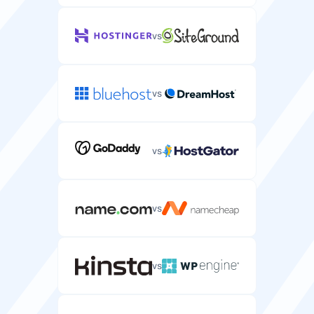
Migrace zdarma
vs
Bezplatná migrace serveru od vašeho stávajícího
poskytovatele.
vs
CPU
vs
Výpočetní výkon a jádra přidělená vašemu serveru.
1-24 CPU
1-8 CPU
vs
RAM
Paměť přidělená vašemu serveru pro provoz aplikací.
vs
2-128 GB
4-32 GB