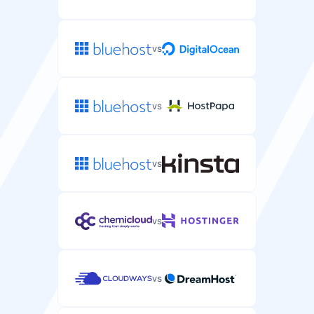
vs
vs
vs
vs
vs