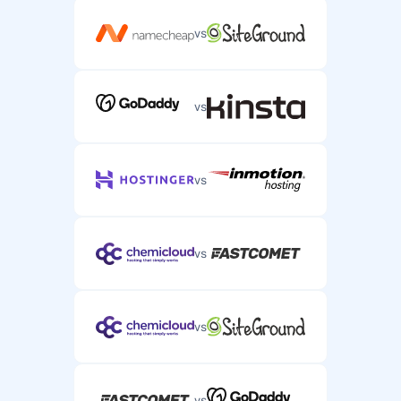
vs
vs
vs
vs
vs
vs