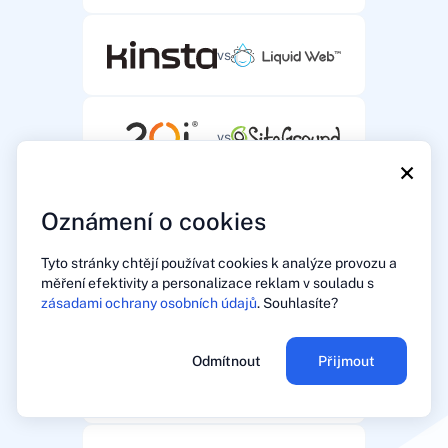
vs
vs
×
Oznámení o cookies
vs
Tyto stránky chtějí používat cookies k analýze provozu a
měření efektivity a personalizace reklam v souladu s
vs
zásadami ochrany osobních údajů
. Souhlasíte?
Odmítnout
Přijmout
vs