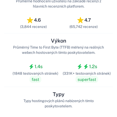
Průměrné hodnocení uživatelů na základě recenzí z
hlavních recenzních platforem.
4.6
4.7
(3,844 recenze)
(65,742 recenze)
Výkon
Průměrný Time to First Byte (TTFB) měřený na reálných
webech hostovaných tímto poskytovatelem.
1.4s
1.2s
(1848 testovaných stránek)
(331K+ testovaných stránek)
fast
superfast
Typy
Typy hostingových plánů nabízených tímto
poskytovatelem.