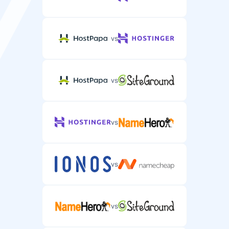
vs
vs
vs
vs
vs