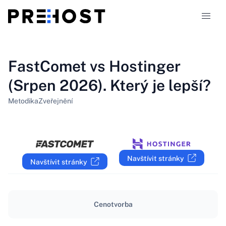
Typy hostingu
FastComet vs Hostinger
(Srpen 2026). Který je lepší?
Srovnání
Metodika
Zveřejnění
Kupóny
319
Blog
Navštívit stránky
Navštívit stránky
CS
Cenotvorba