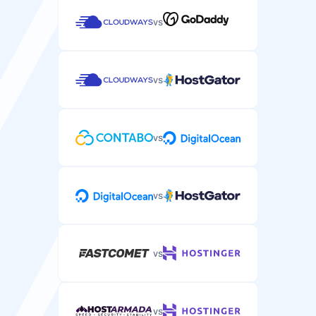
vs
vs
vs
vs
vs
vs