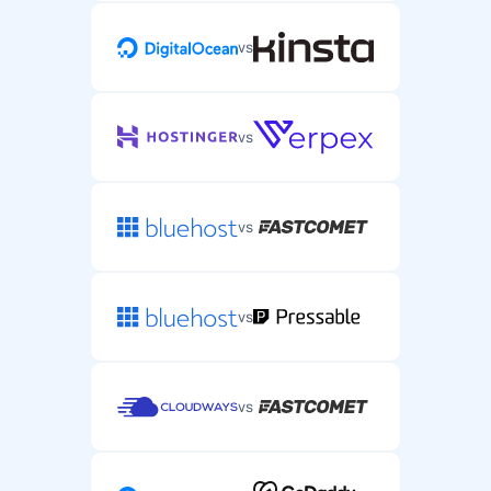
vs
vs
vs
vs
vs