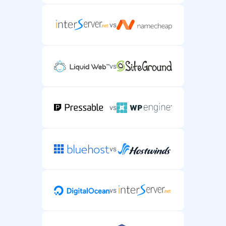
vs
vs
vs
vs
vs