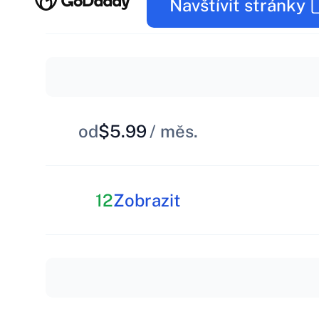
Navštívit stránky
od
$5.99
/ měs.
12
Zobrazit