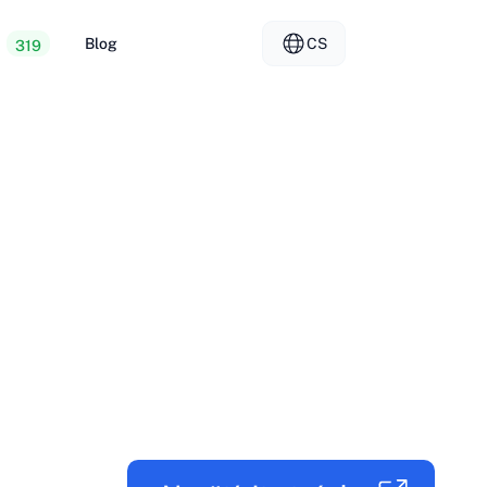
Blog
CS
319
 webhosting
EL - Ελληνικά
vs
ované servery
FR - Français
er Hosting
KO - 한국어
okmål
PL - Polski
SK - Slovenčina
ка
ZH-CN - 简体中文