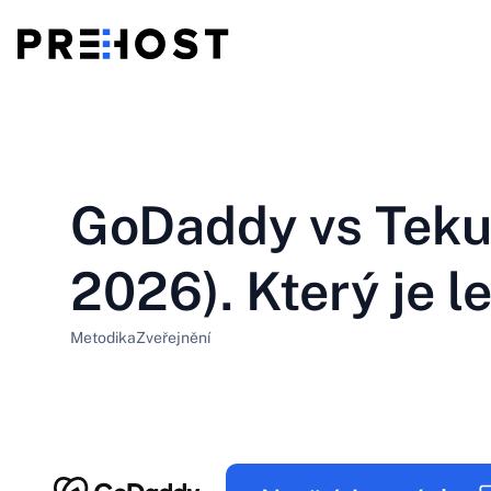
Sdílený hosting
BG - Български
CS - Čeština
vs
VPS
GoDaddy vs Teku
EN - English
ES - Español
Levné VPS
HU - Magyar
ID - Indonesia
2026). Který je l
LT - Lietuvių
LV - Latviešu
Metodika
Zveřejnění
PT-BR - Português
PT-PT - Português
SL - Slovenščina
SV - Svenska