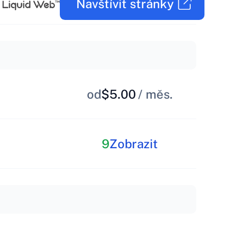
Navštívit stránky
od
$5.00
/ měs.
9
Zobrazit