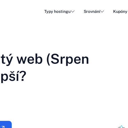
Typy hostingu
Srovnání
Kupóny
Hosting WordPress
Levný
DA - Dansk
Popular
DE - Deutsch
vs
vs
Cloudový hosting
Dedik
Trendy
tý web (Srpen
ET - Eesti
FI - Suomi
Hosting e-mailů
Resell
Hot
vs
vs
IT - Italiano
JA - 日本語
epší?
NL - Nederlands
NO - Norsk b
Zobrazit všechny typy
Zobrazit vše nebo vytvořit nové
RO - Română
RU - Русский
TR - Türkçe
UK - Українсь