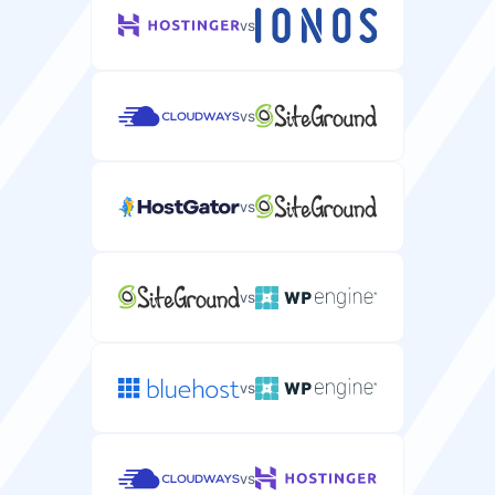
vs
vs
vs
vs
vs
vs