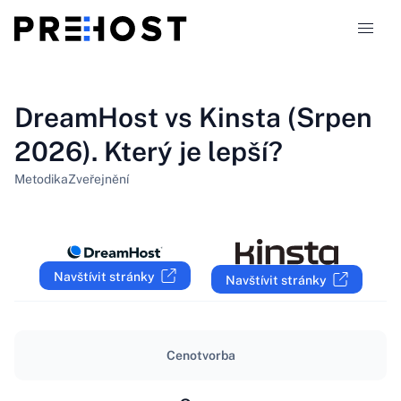
Typy hostingu
DreamHost vs Kinsta (Srpen
2026). Který je lepší?
Srovnání
Metodika
Zveřejnění
Kupóny
319
Blog
Navštívit stránky
Navštívit stránky
CS
Cenotvorba