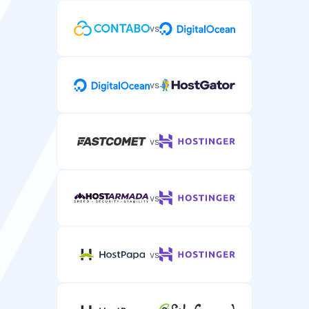
vs
vs
vs
vs
vs