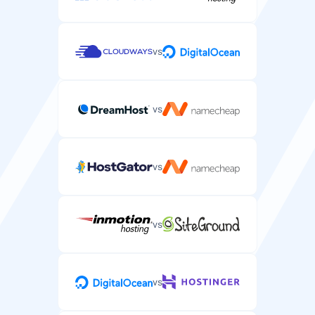
vs
vs
vs
vs
vs