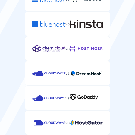
vs
vs
vs
vs
vs