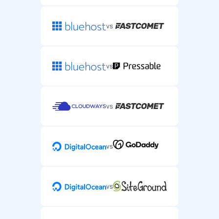
vs
vs
vs
vs
vs