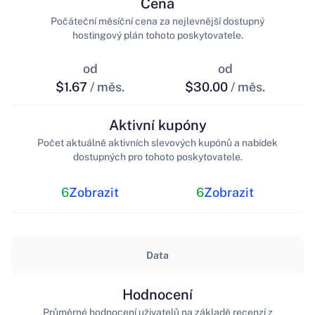
Cena
Počáteční měsíční cena za nejlevnější dostupný
hostingový plán tohoto poskytovatele.
od
od
$1.67
/ měs.
$30.00
/ měs.
Aktivní kupóny
Počet aktuálně aktivních slevových kupónů a nabídek
dostupných pro tohoto poskytovatele.
6
Zobrazit
6
Zobrazit
Data
Hodnocení
Průměrné hodnocení uživatelů na základě recenzí z