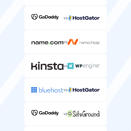
vs
vs
vs
vs
vs