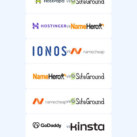
vs
vs
vs
vs
vs
vs