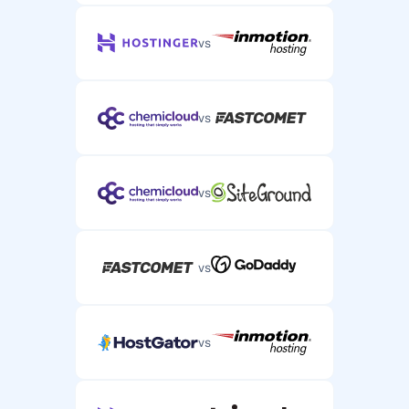
vs
vs
vs
vs
vs