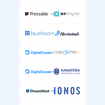
vs
vs
vs
vs
vs