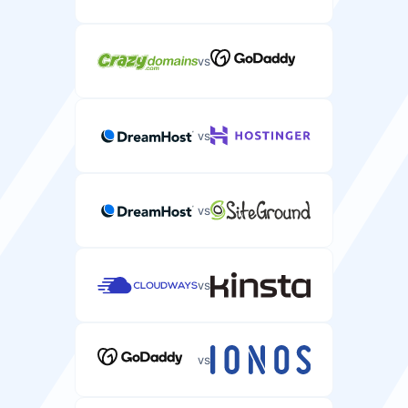
vs
vs
vs
vs
vs