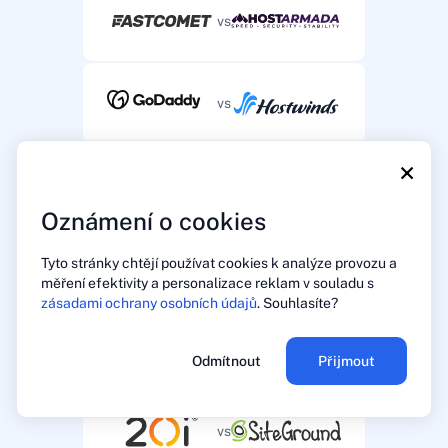
vs
vs
×
vs
Oznámení o cookies
Tyto stránky chtějí používat cookies k analýze provozu a
vs
měření efektivity a personalizace reklam v souladu s
zásadami ochrany osobních údajů
. Souhlasíte?
vs
Odmítnout
Přijmout
vs