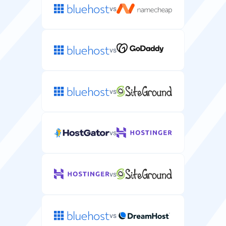
vs
vs
vs
vs
vs
vs