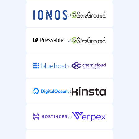
vs
vs
vs
vs
vs