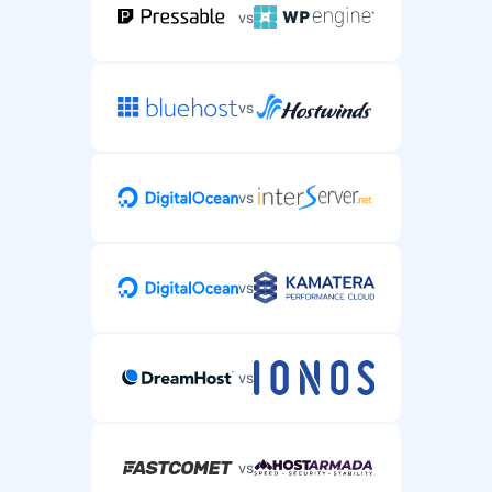
vs
vs
vs
vs
vs
vs