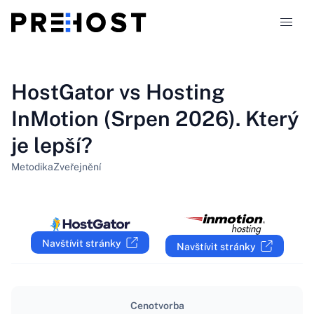
Typy hostingu
HostGator vs Hosting
InMotion (Srpen 2026). Který
Srovnání
je lepší?
Kupóny
319
Metodika
Zveřejnění
Blog
CS
Navštívit stránky
Navštívit stránky
Cenotvorba