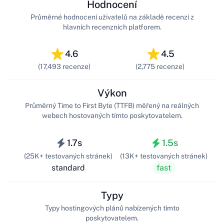
Hodnocení
Průměrné hodnocení uživatelů na základě recenzí z
hlavních recenzních platforem.
4.6
4.5
(17,493 recenze)
(2,775 recenze)
Výkon
Průměrný Time to First Byte (TTFB) měřený na reálných
webech hostovaných tímto poskytovatelem.
1.7s
1.5s
(25K+ testovaných stránek)
(13K+ testovaných stránek)
standard
fast
Typy
Typy hostingových plánů nabízených tímto
poskytovatelem.