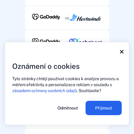
vs
vs
×
Oznámení o cookies
vs
Tyto stránky chtějí používat cookies k analýze provozu a
měření efektivity a personalizace reklam v souladu s
zásadami ochrany osobních údajů
. Souhlasíte?
vs
Odmítnout
Přijmout
vs