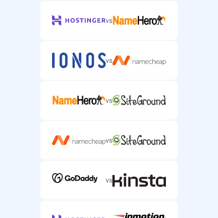
Podpora specifická pro server prostřednictvím e-mailu
nebo tiketu.
vs
vs
Podpora přes live chat
Podpora v reálném čase přes chat pro naléhavé
problémy se serverem.
vs
vs
Telefonická podpora
Telefonická podpora pro složité problémy se
serverovým hostingem.
vs