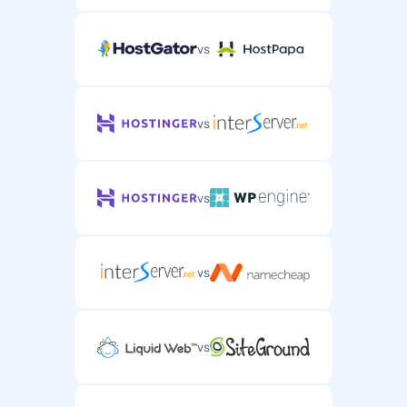
vs
vs
vs
vs
vs