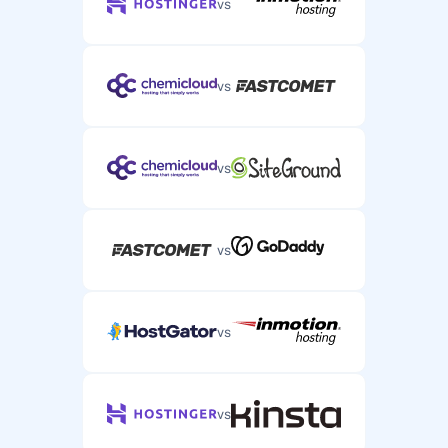
vs
vs
vs
vs
vs
vs