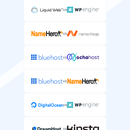
vs
vs
vs
vs
vs
vs