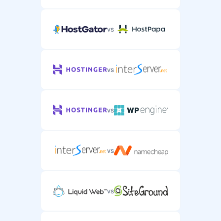
vs
vs
vs
vs
vs