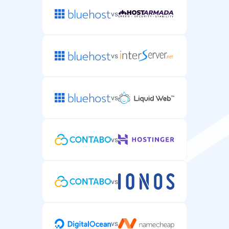
vs
vs
vs
vs
vs
vs