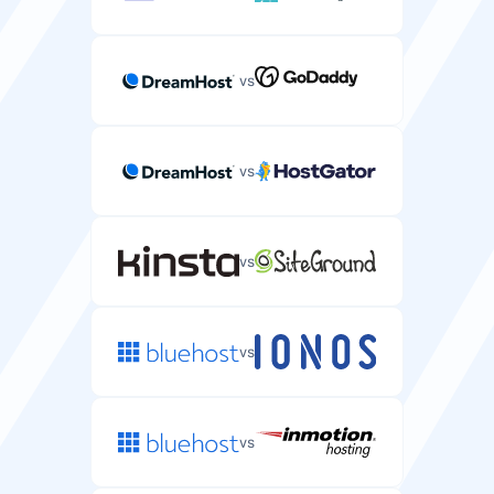
vs
vs
vs
vs
vs