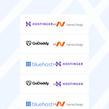
vs
vs
vs
vs
vs