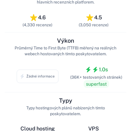
hlavních recenzních platforem.
4.6
4.5
(4,330 recenze)
(3,050 recenze)
Výkon
Průměrný Time to First Byte (TTFB) měřený na reálných
webech hostovaných tímto poskytovatelem.
1.0s
Žádné informace
(36K+ testovaných stránek)
superfast
Typy
Typy hostingových plánů nabízených tímto
poskytovatelem.
Cloud hosting
VPS