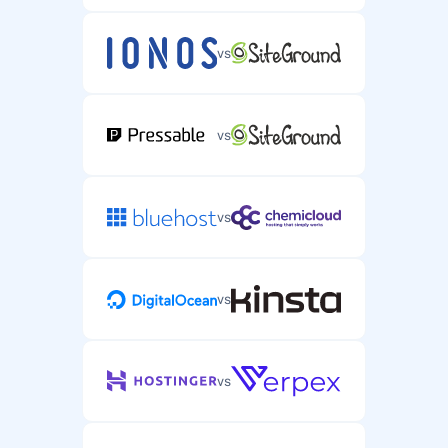
vs
vs
vs
vs
vs