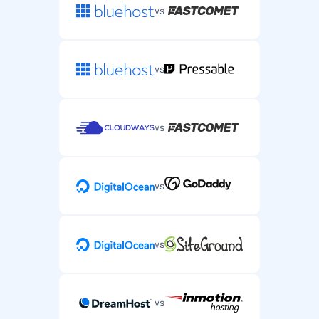
vs
vs
vs
vs
vs
vs