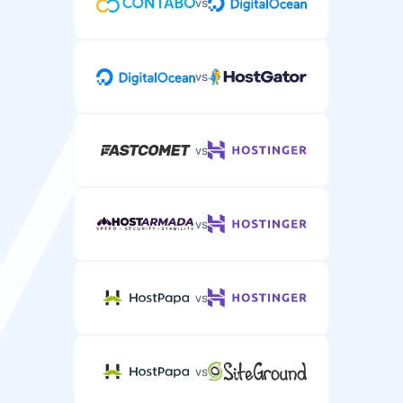
vs
vs
vs
vs
vs
vs