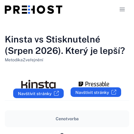
Typy hostingu
Kinsta vs Stisknutelné
(Srpen 2026). Který je lepší?
Srovnání
Metodika
Zveřejnění
Kupóny
319
Blog
Navštívit stránky
Navštívit stránky
CS
Cenotvorba