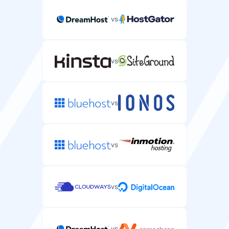
vs
vs
vs
vs
vs
vs