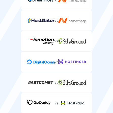
vs
vs
vs
vs
vs