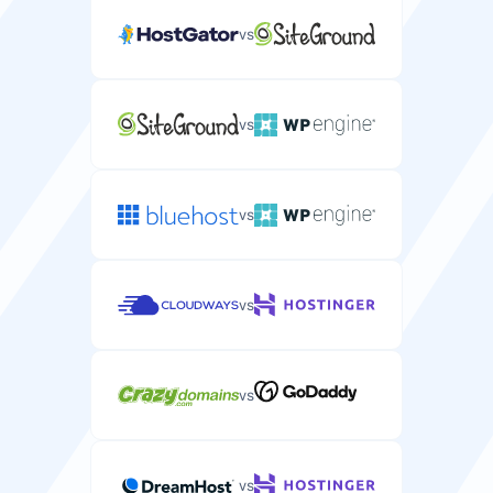
vs
vs
vs
vs
vs
vs