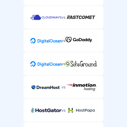
vs
vs
vs
vs
vs