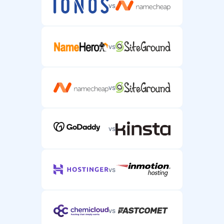
vs
vs
vs
vs
vs
vs