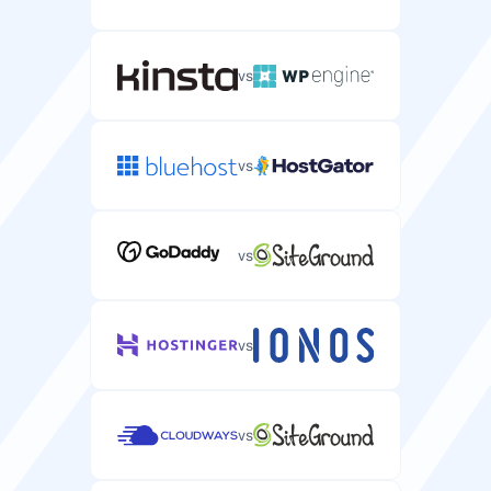
vs
vs
vs
vs
vs