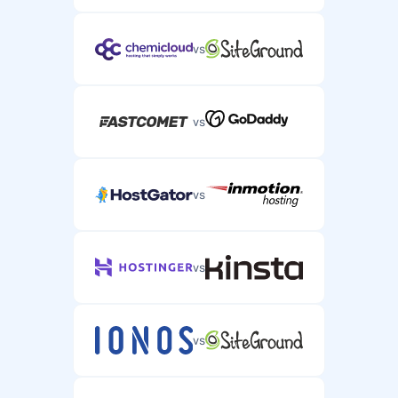
vs
vs
vs
vs
vs