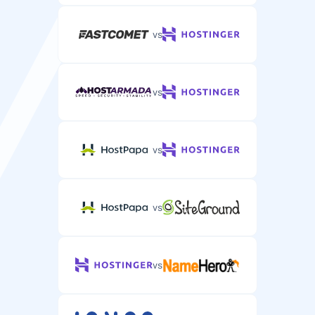
vs
vs
vs
vs
vs