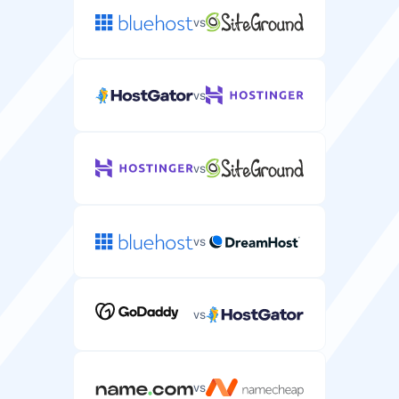
vs
vs
vs
vs
vs
vs