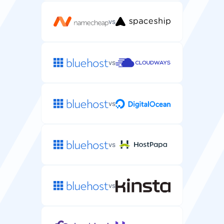
vs
vs
vs
vs
vs