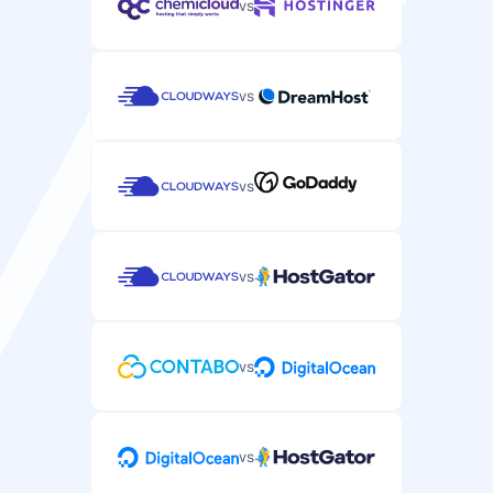
vs
vs
vs
vs
vs
vs