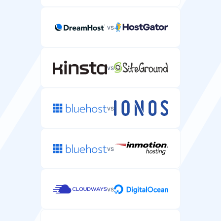
vs
vs
vs
vs
vs