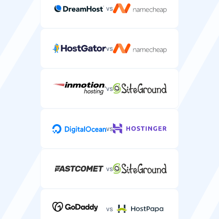
vs
vs
vs
vs
vs
vs