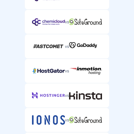
vs
vs
vs
vs
vs