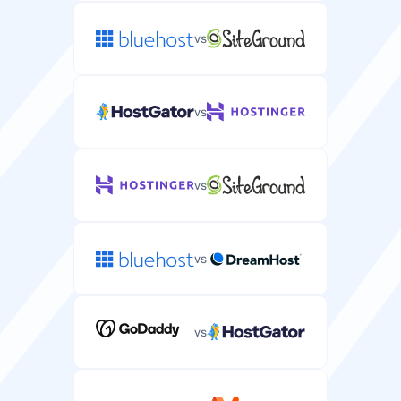
vs
vs
vs
vs
vs