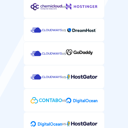
vs
vs
vs
vs
vs
vs