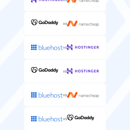
vs
vs
vs
vs
vs