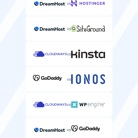
vs
vs
vs
vs
vs
vs