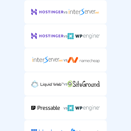
vs
vs
vs
vs
vs