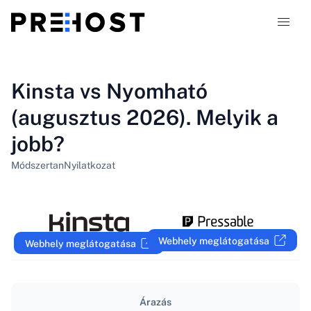
Tárhely-típusok
Kinsta vs Nyomható
(augusztus 2026). Melyik a
Összehasonlítások
jobb?
Kuponok
319
Módszertan
Nyilatkozat
Blog
HU
Webhely meglátogatása
Webhely meglátogatása
Árazás