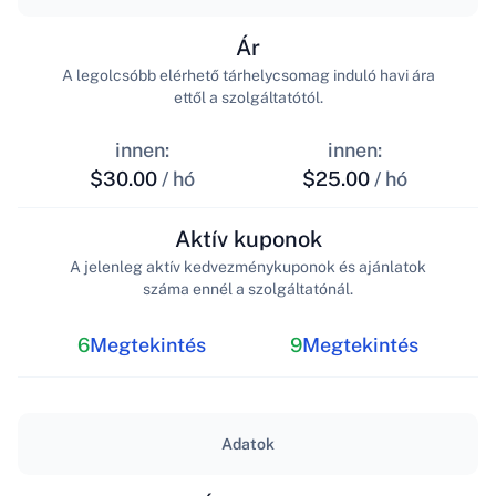
Ár
A legolcsóbb elérhető tárhelycsomag induló havi ára
ettől a szolgáltatótól.
innen:
innen:
$30.00
/ hó
$25.00
/ hó
Aktív kuponok
A jelenleg aktív kedvezménykuponok és ajánlatok
száma ennél a szolgáltatónál.
6
Megtekintés
9
Megtekintés
Adatok