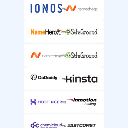
vs
vs
vs
vs
vs
vs