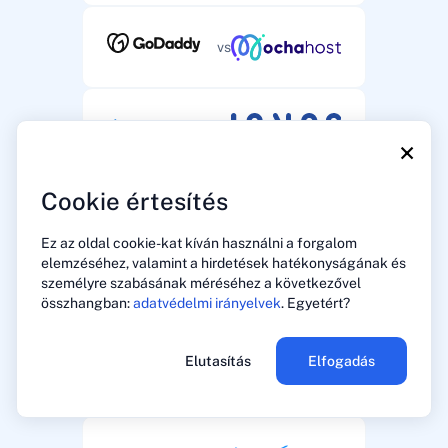
vs
vs
×
Cookie értesítés
vs
Ez az oldal cookie-kat kíván használni a forgalom
elemzéséhez, valamint a hirdetések hatékonyságának és
személyre szabásának méréséhez a következővel
vs
összhangban:
adatvédelmi irányelvek
. Egyetért?
Elutasítás
Elfogadás
vs