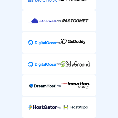
vs
vs
vs
vs
vs