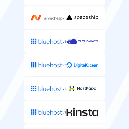
vs
vs
vs
vs
vs