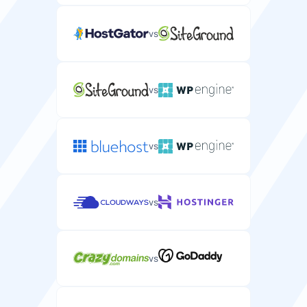
vs
vs
vs
vs
vs