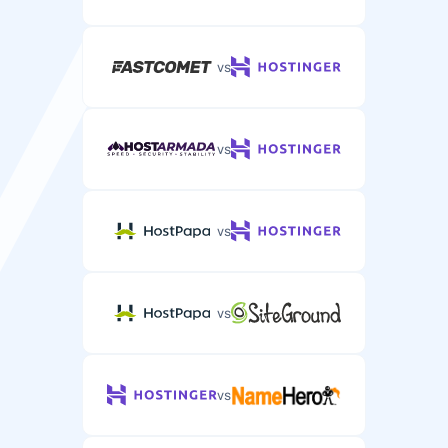
vs
vs
vs
vs
vs