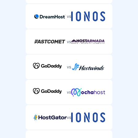
vs
vs
vs
vs
vs