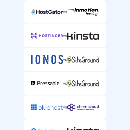
vs
vs
vs
vs
vs