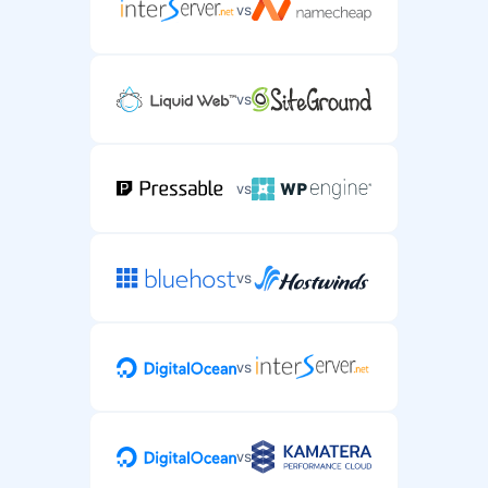
vs
vs
vs
vs
vs
vs