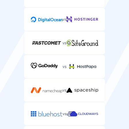
Redis gyorsítótár
Memória alapú gyorsítótár-rendszer, amelyet a
szerverre telepíthet.
vs
vs
CDN mellékelve
Tartalomszolgáltató hálózat szolgáltatás a
szervercsomaghoz mellékelve.
vs
vs
Hálózati sebesség
Hálózati kapcsolat sebessége a szerver
adatátviteléhez.
vs
10 Gbps
—