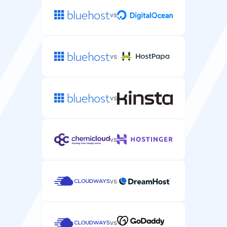
vs
Biztonság
vs
Ingyenes SSL tanúsítvány
Ingyenes SSL tanúsítvány a szerver alkalmazásainak
védelméhez.
vs
vs
SLA rendelkezésre állási garancia
Szolgáltatási szintű megállapodás, amely garantálja a
szerver elérhetőségét.
vs
100%
99.9%
vs