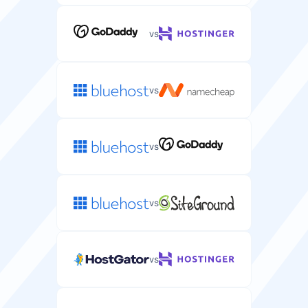
csomagnál korlátlan).
vs
1-50
korlátlan
Operációs rendszer
vs
A tárhelykörnyezet szerver operációs rendszere
(Linux/Windows).
Linux
Linux
vs
Webszerver
A szerverre telepíthető webszerver szoftver.
vs
/
vs
Dedikált IP