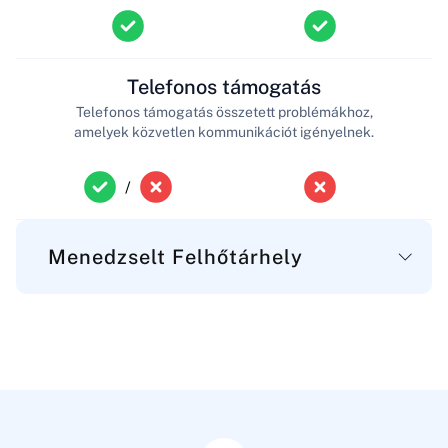
Telefonos támogatás
Telefonos támogatás összetett problémákhoz,
amelyek közvetlen kommunikációt igényelnek.
/
Menedzselt Felhőtárhely
Fő
Tárterület
Tárterület a szerver fájljaihoz, alkalmazásaihoz és