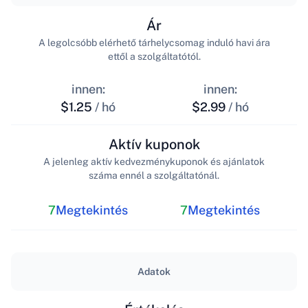
Ár
A legolcsóbb elérhető tárhelycsomag induló havi ára
ettől a szolgáltatótól.
innen:
innen:
$1.25
/ hó
$2.99
/ hó
Aktív kuponok
A jelenleg aktív kedvezménykuponok és ajánlatok
száma ennél a szolgáltatónál.
7
Megtekintés
7
Megtekintés
Adatok