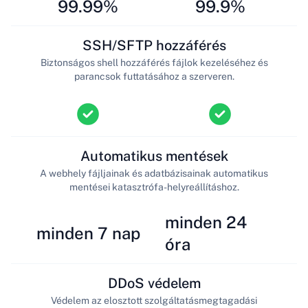
99.99%
99.9%
SSH/SFTP hozzáférés
Biztonságos shell hozzáférés fájlok kezeléséhez és
parancsok futtatásához a szerveren.
Automatikus mentések
A webhely fájljainak és adatbázisainak automatikus
mentései katasztrófa-helyreállításhoz.
minden 24
minden 7 nap
óra
DDoS védelem
Védelem az elosztott szolgáltatásmegtagadási