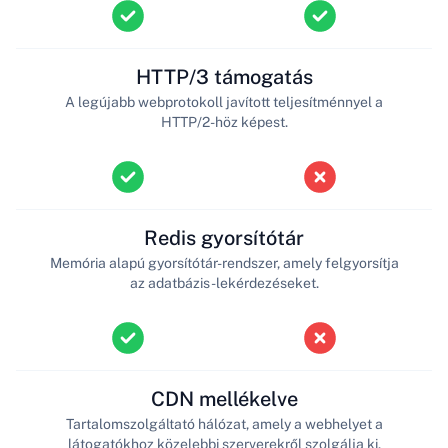
HTTP/3 támogatás
A legújabb webprotokoll javított teljesítménnyel a
HTTP/2-höz képest.
Redis gyorsítótár
Memória alapú gyorsítótár-rendszer, amely felgyorsítja
az adatbázis-lekérdezéseket.
CDN mellékelve
Tartalomszolgáltató hálózat, amely a webhelyet a
látogatókhoz közelebbi szerverekről szolgálja ki.