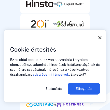
vs
vs
×
vs
Cookie értesítés
Ez az oldal cookie-kat kíván használni a forgalom
vs
elemzéséhez, valamint a hirdetések hatékonyságának és
személyre szabásának méréséhez a következővel
összhangban:
adatvédelmi irányelvek
. Egyetért?
vs
Elutasítás
Elfogadás
vs