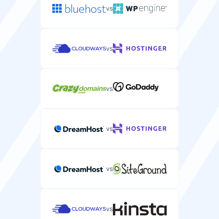
vs
CPU
A szerverhez rendelt feldolgozási kapacitás és magok.
vs
2-150 CPU
4-16 CPU
RAM
vs
A szerverhez rendelt memória az alkalmazások
futtatásához.
1-75 GB
8-20 GB
vs
Menedzselt szolgáltatás
Teljesen menedzselt szervertárhely technikai
vs
támogatással és karbantartással.
vs