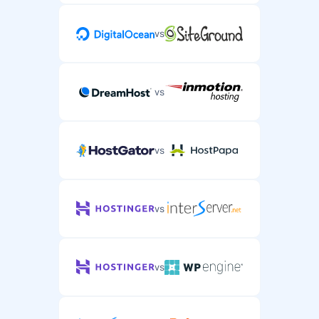
vs
vs
vs
vs
vs