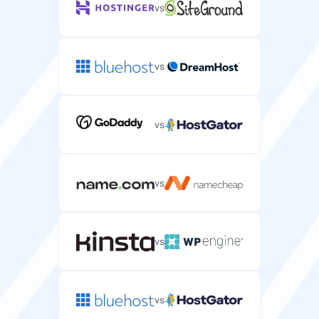
vs
A szerverhez rendelt egyedi IP-cím a jobb biztonság és
kontroll érdekében.
vs
Adatbázisok
vs
A szerveren létrehozható adatbázisok száma
(általában korlátlan).
korlátlan
korlátlan
vs
Postaládák
A szerveren létrehozható e-mail fiókok (általában
vs
korlátlan).
korlátlan
korlátlan
vs