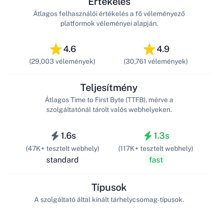
Értékelés
Átlagos felhasználói értékelés a fő véleményező
platformok véleményei alapján.
4.6
4.9
(29,003 vélemények)
(30,761 vélemények)
Teljesítmény
Átlagos Time to First Byte (TTFB), mérve a
szolgáltatónál tárolt valós webhelyeken.
1.6s
1.3s
(47K+ tesztelt webhely)
(117K+ tesztelt webhely)
standard
fast
Típusok
A szolgáltató által kínált tárhelycsomag-típusok.