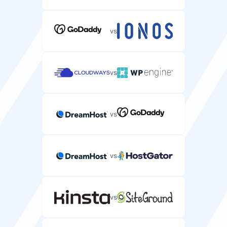
Egyéni ISO támogatás
Egyéni operációs rendszer képfájlok telepítésének
vs
lehetősége a szerveren.
vs
VNC hozzáférés
Virtual Network Computing hozzáférés a szerver távoli
vs
asztali vezérléséhez.
vs
Sebesség
vs
Lemez típusa