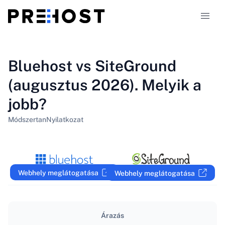
Tárhely-típusok
Bluehost vs SiteGround
(augusztus 2026). Melyik a
Összehasonlítások
jobb?
Kuponok
319
Módszertan
Nyilatkozat
Blog
HU
Webhely meglátogatása
Webhely meglátogatása
Árazás