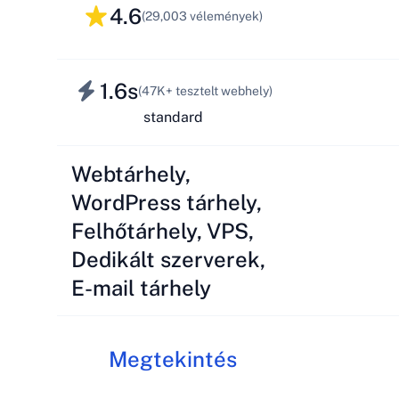
4.6
(29,003 vélemények)
1.6s
(47K+ tesztelt webhely)
standard
Webtárhely,
WordPress tárhely,
Felhőtárhely, VPS,
Dedikált szerverek,
E-mail tárhely
Megtekintés