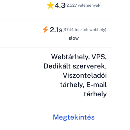
4.3
(2,527 vélemények)
2.1s
(3744 tesztelt webhely)
slow
Webtárhely, VPS,
Dedikált szerverek,
Viszonteladói
tárhely, E-mail
tárhely
Megtekintés