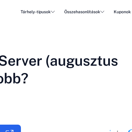
Tárhely-típusok
Összehasonlítások
Kuponok
WordPress tárhely
Olcsó
DA - Dansk
Popular
DE - Deutsch
vs
vs
Felhő tárhely
Dediká
Trendy
rServer (augusztus
ET - Eesti
FI - Suomi
Email tárhely
Viszon
Hot
vs
vs
IT - Italiano
JA - 日本語
jobb?
NL - Nederlands
NO - Norsk b
Összes típus megtekintése
Összes megtekintése vagy új létrehozása
RO - Română
RU - Русский
TR - Türkçe
UK - Українсь