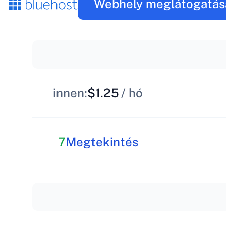
Webhely meglátogatás
innen:
$1.25
/ hó
7
Megtekintés