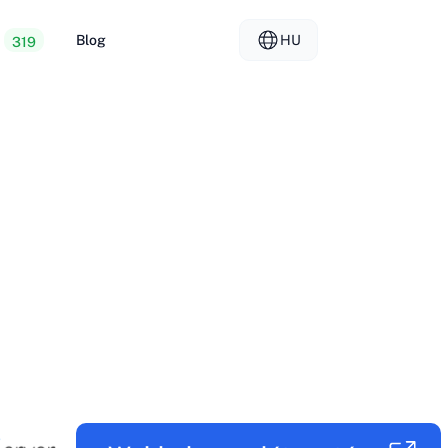
Blog
HU
319
 webtárhely
EL - Ελληνικά
vs
lt szerverek
FR - Français
teladói tárhely
KO - 한국어
okmål
PL - Polski
SK - Slovenčina
ка
ZH-CN - 简体中文