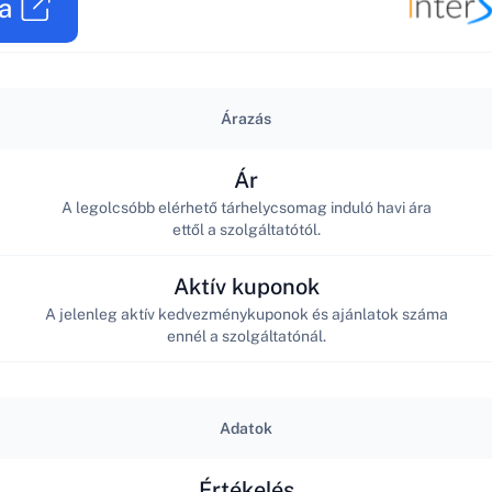
a
Árazás
Ár
A legolcsóbb elérhető tárhelycsomag induló havi ára
ettől a szolgáltatótól.
Aktív kuponok
A jelenleg aktív kedvezménykuponok és ajánlatok száma
ennél a szolgáltatónál.
Adatok
Értékelés