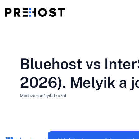
Megosztott tárhely
BG - Български
CS - Čeština
vs
VPS
Bluehost vs Inte
EN - English
ES - Español
Olcsó VPS
HU - Magyar
ID - Indonesia
2026). Melyik a 
LT - Lietuvių
LV - Latviešu
Módszertan
Nyilatkozat
PT-BR - Português
PT-PT - Português
SL - Slovenščina
SV - Svenska