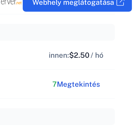
Webhely meglátogatása
innen:
$2.50
/ hó
7
Megtekintés