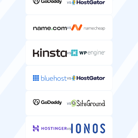
vs
vs
vs
vs
vs
vs