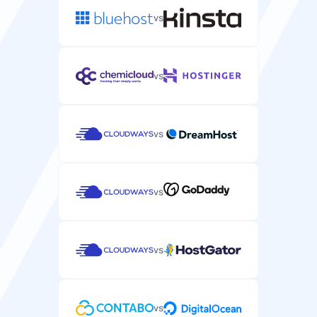
vs
vs
vs
vs
vs
vs