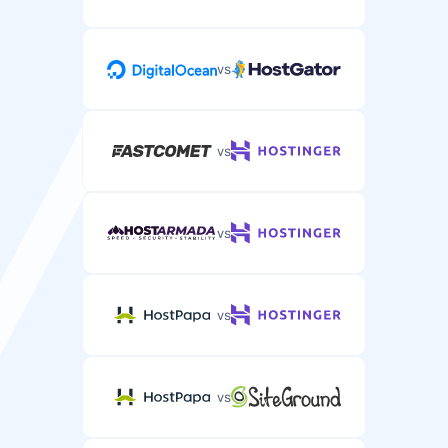
vs
vs
vs
vs
vs