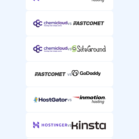
vs
vs
vs
vs
vs