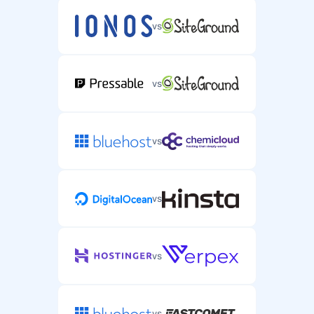
vs
vs
vs
vs
vs
vs