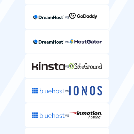
vs
vs
vs
vs
vs