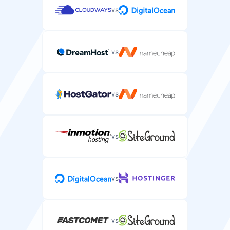
vs
vs
vs
vs
vs
vs