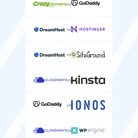
vs
vs
vs
vs
vs
vs