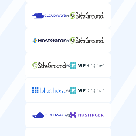
vs
vs
vs
vs
vs