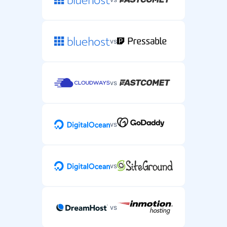
vs
vs
vs
vs
vs