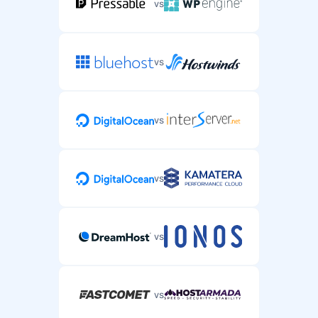
vs
vs
vs
vs
vs
vs