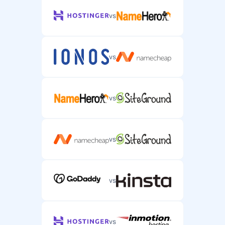
vs
vs
vs
vs
vs
vs