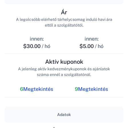
Ár
A legolcsóbb elérhető tárhelycsomag induló havi ára
ettől a szolgáltatótól.
innen:
innen:
$30.00
/ hó
$5.00
/ hó
Aktív kuponok
A jelenleg aktív kedvezménykuponok és ajánlatok
száma ennél a szolgáltatónál.
6
Megtekintés
9
Megtekintés
Adatok