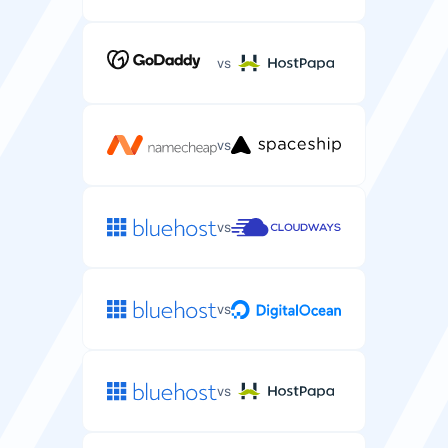
vs
vs
vs
vs
vs