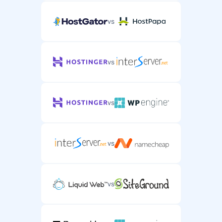
vs
vs
vs
vs
vs