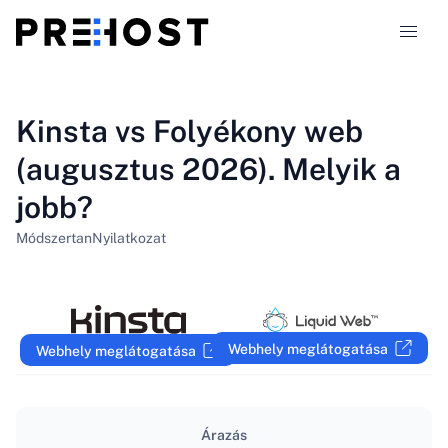
Tárhely-típusok
Kinsta vs Folyékony web
(augusztus 2026). Melyik a
Összehasonlítások
jobb?
Kuponok
319
Módszertan
Nyilatkozat
Blog
HU
Webhely meglátogatása
Webhely meglátogatása
Árazás