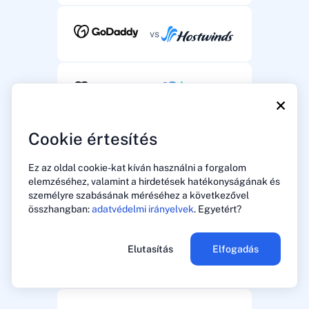
vs
vs
×
Cookie értesítés
vs
Ez az oldal cookie-kat kíván használni a forgalom
elemzéséhez, valamint a hirdetések hatékonyságának és
személyre szabásának méréséhez a következővel
vs
összhangban:
adatvédelmi irányelvek
. Egyetért?
Elutasítás
Elfogadás
vs