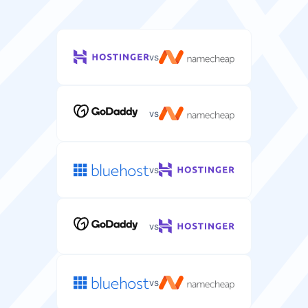
vs
vs
vs
vs
vs