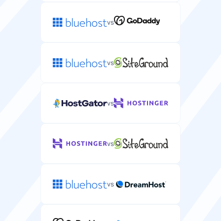
vs
vs
vs
vs
vs