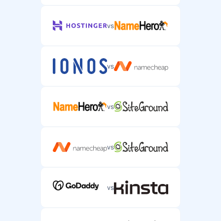
vs
vs
vs
vs
vs