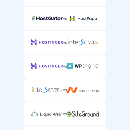
vs
vs
vs
vs
vs