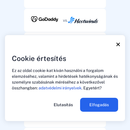
vs
×
vs
Cookie értesítés
vs
Ez az oldal cookie-kat kíván használni a forgalom
elemzéséhez, valamint a hirdetések hatékonyságának és
személyre szabásának méréséhez a következővel
összhangban:
adatvédelmi irányelvek
. Egyetért?
vs
Elutasítás
Elfogadás
vs