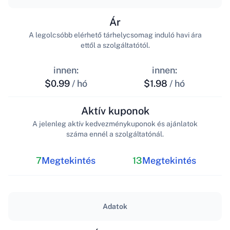
Ár
A legolcsóbb elérhető tárhelycsomag induló havi ára
ettől a szolgáltatótól.
innen:
innen:
$0.99
/ hó
$1.98
/ hó
Aktív kuponok
A jelenleg aktív kedvezménykuponok és ajánlatok
száma ennél a szolgáltatónál.
7
Megtekintés
13
Megtekintés
Adatok