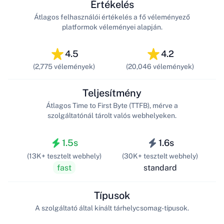
Értékelés
Átlagos felhasználói értékelés a fő véleményező
platformok véleményei alapján.
4.5
4.2
(2,775 vélemények)
(20,046 vélemények)
Teljesítmény
Átlagos Time to First Byte (TTFB), mérve a
szolgáltatónál tárolt valós webhelyeken.
1.5s
1.6s
(13K+ tesztelt webhely)
(30K+ tesztelt webhely)
fast
standard
Típusok
A szolgáltató által kínált tárhelycsomag-típusok.