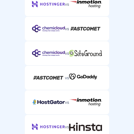
vs
vs
vs
vs
vs
vs