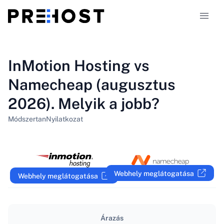
Tárhely-típusok
InMotion Hosting vs
Namecheap (augusztus
Összehasonlítások
2026). Melyik a jobb?
Kuponok
319
Módszertan
Nyilatkozat
Blog
HU
Webhely meglátogatása
Webhely meglátogatása
Árazás