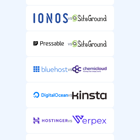
vs
vs
vs
vs
vs