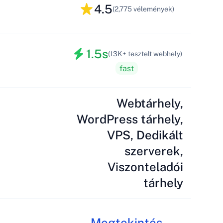
4.5
(2,775 vélemények)
1.5s
(13K+ tesztelt webhely)
fast
Webtárhely,
WordPress tárhely,
VPS, Dedikált
szerverek,
Viszonteladói
tárhely
Megtekintés