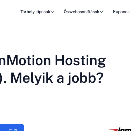
Tárhely-típusok
Összehasonlítások
Kuponok
WordPress tárhely
Olcsó
DA - Dansk
Popular
DE - Deutsch
vs
vs
Felhő tárhely
Dediká
Trendy
InMotion Hosting
ET - Eesti
FI - Suomi
Email tárhely
Viszon
Hot
vs
vs
IT - Italiano
JA - 日本語
. Melyik a jobb?
NL - Nederlands
NO - Norsk b
Összes típus megtekintése
Összes megtekintése vagy új létrehozása
RO - Română
RU - Русский
TR - Türkçe
UK - Українсь