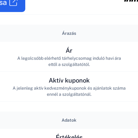
sa
Árazás
Ár
A legolcsóbb elérhető tárhelycsomag induló havi ára
ettől a szolgáltatótól.
Aktív kuponok
A jelenleg aktív kedvezménykuponok és ajánlatok száma
ennél a szolgáltatónál.
Adatok
Értékelés