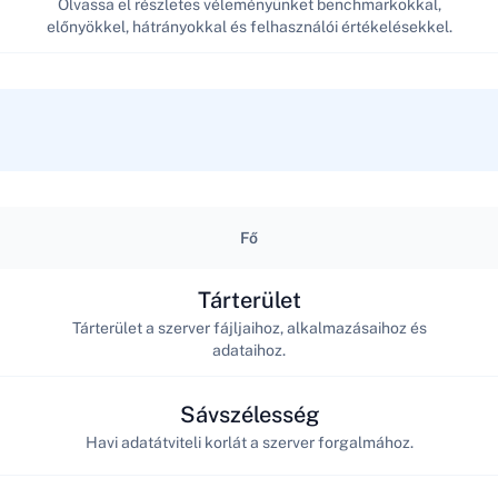
Olvassa el részletes véleményünket benchmarkokkal,
előnyökkel, hátrányokkal és felhasználói értékelésekkel.
Fő
Tárterület
Tárterület a szerver fájljaihoz, alkalmazásaihoz és
adataihoz.
Sávszélesség
Havi adatátviteli korlát a szerver forgalmához.