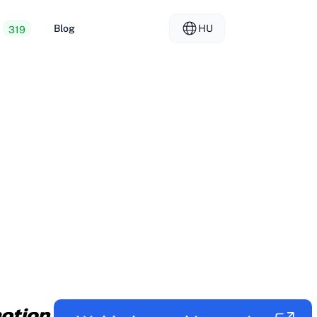
Blog
HU
319
 webtárhely
EL - Ελληνικά
vs
lt szerverek
FR - Français
teladói tárhely
KO - 한국어
okmål
PL - Polski
SK - Slovenčina
ка
ZH-CN - 简体中文