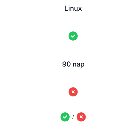
Linux
90 nap
/