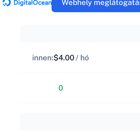
Webhely meglátogatá
innen:
$4.00
/ hó
0