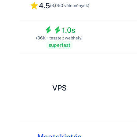
4.5
(3,050 vélemények)
1.0s
(36K+ tesztelt webhely)
superfast
VPS
Megtekintés