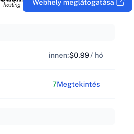
Webhely meglátogatása
innen:
$0.99
/ hó
7
Megtekintés