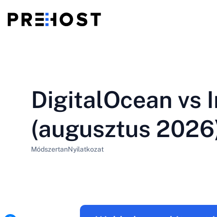
Megosztott tárhely
BG - Български
CS - Čeština
vs
VPS
DigitalOcean vs 
EN - English
ES - Español
Olcsó VPS
HU - Magyar
ID - Indonesia
(augusztus 2026)
LT - Lietuvių
LV - Latviešu
Módszertan
Nyilatkozat
PT-BR - Português
PT-PT - Português
SL - Slovenščina
SV - Svenska