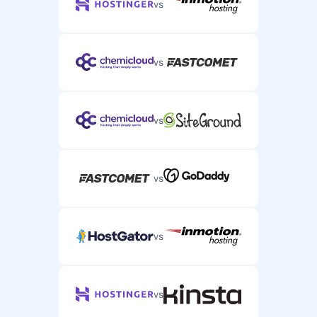
vs
vs
vs
vs
vs
vs