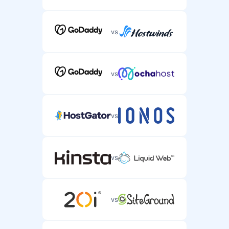
vs
vs
vs
vs
vs