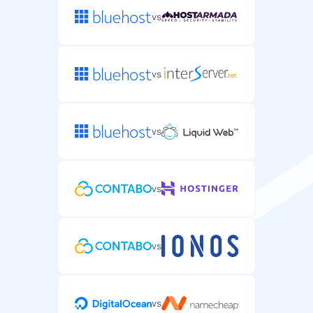
vs
vs
vs
vs
vs
vs