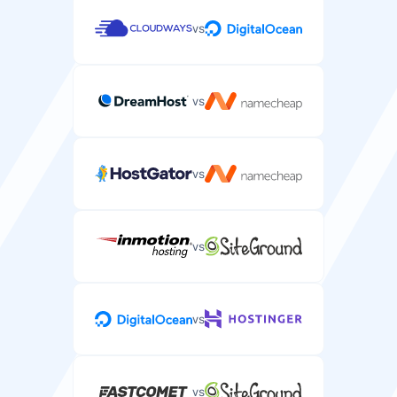
vs
vs
vs
vs
vs
vs