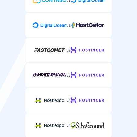
vs
vs
vs
vs
vs