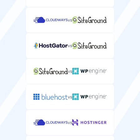
vs
vs
vs
vs
vs