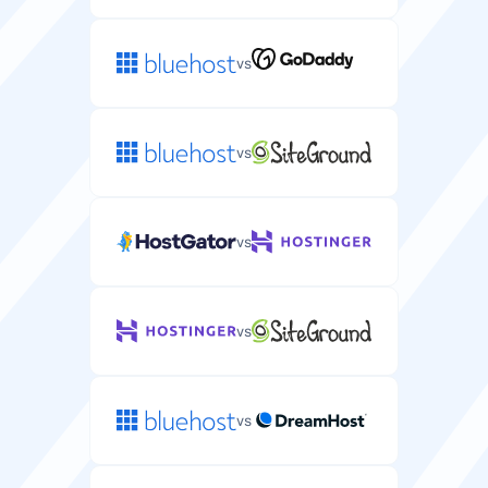
vs
vs
vs
vs
vs