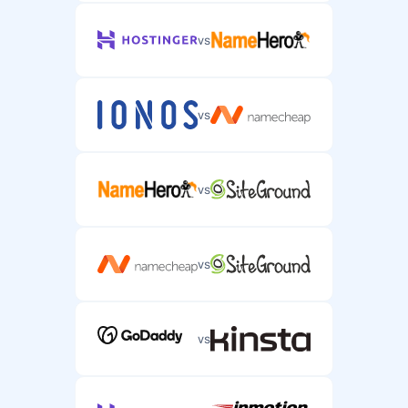
vs
vs
vs
vs
vs