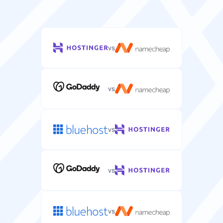
vs
vs
vs
vs
vs