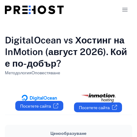
Типове хостинг
DigitalOcean vs Хостинг на
InMotion (август 2026). Кой
Сравнения
е по-добър?
Купони
318
Методология
Оповестяване
Блог
BG
Посетете сайта
Посетете сайта
Ценообразуване