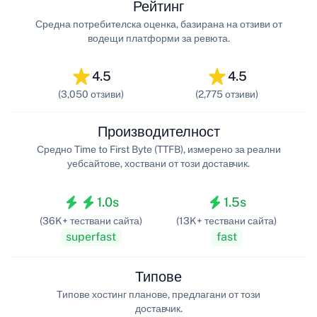
Рейтинг
Средна потребителска оценка, базирана на отзиви от
водещи платформи за ревюта.
4.5
4.5
(3,050 отзиви)
(2,775 отзиви)
Производителност
Средно Time to First Byte (TTFB), измерено за реални
уебсайтове, хоствани от този доставчик.
1.0s
1.5s
(36K+ тествани сайта)
(13K+ тествани сайта)
superfast
fast
Типове
Типове хостинг планове, предлагани от този
доставчик.