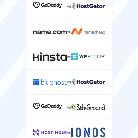
vs
vs
vs
vs
vs
vs