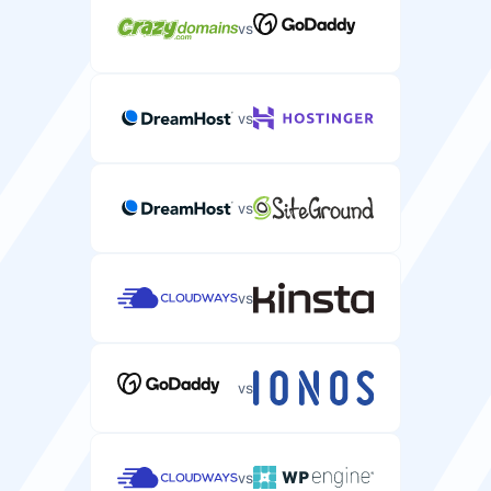
vs
vs
vs
vs
vs
vs