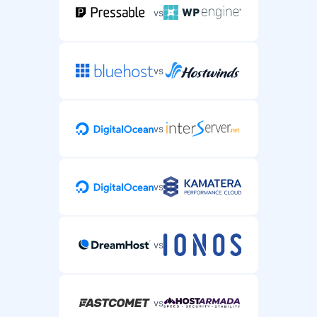
vs
vs
vs
vs
vs
vs