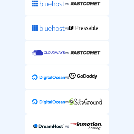
vs
vs
vs
vs
vs
vs