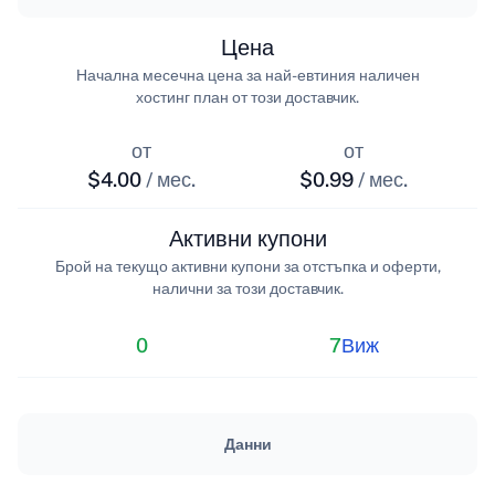
Цена
Начална месечна цена за най-евтиния наличен
хостинг план от този доставчик.
от
от
$4.00
/ мес.
$0.99
/ мес.
Активни купони
Брой на текущо активни купони за отстъпка и оферти,
налични за този доставчик.
0
7
Виж
Данни