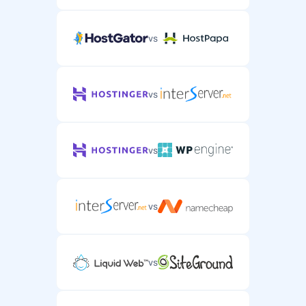
vs
vs
vs
vs
vs