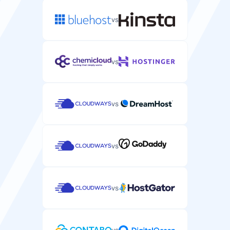
vs
vs
vs
vs
vs
vs