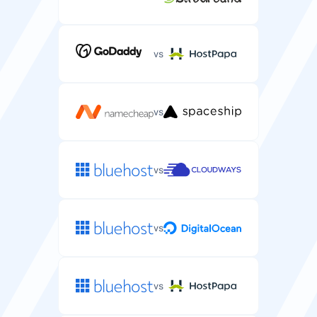
vs
vs
vs
vs
vs