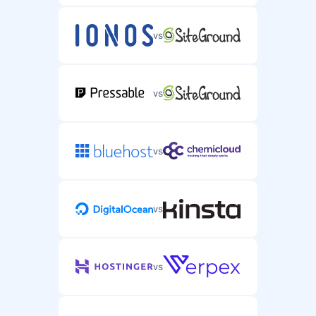
vs
vs
vs
vs
vs