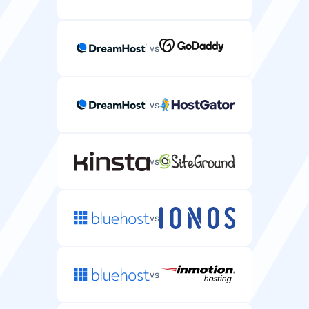
vs
vs
vs
vs
vs