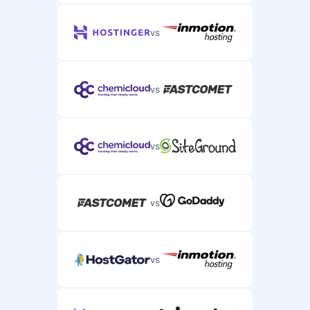
vs
vs
vs
vs
vs