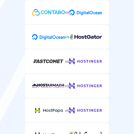
vs
vs
vs
vs
vs