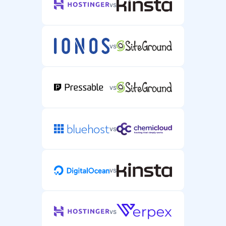
vs
vs
vs
vs
vs
vs