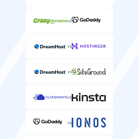
vs
vs
vs
vs
vs