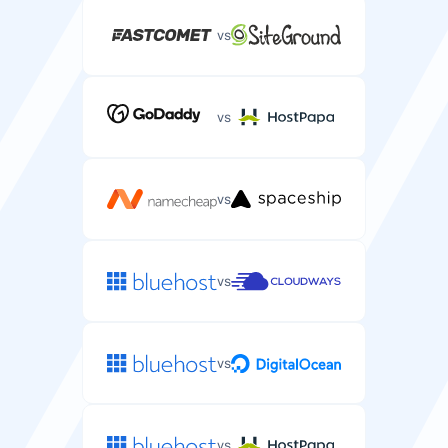
vs
vs
vs
vs
vs
vs