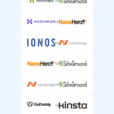
vs
vs
vs
vs
vs
vs