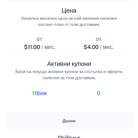
Цена
Начална месечна цена за най-евтиния наличен
хостинг план от този доставчик.
от
от
$11.00
/ мес.
$4.00
/ мес.
Активни купони
Брой на текущо активни купони за отстъпка и оферти,
налични за този доставчик.
11
Виж
0
Данни
Рейтинг