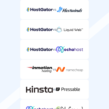
vs
vs
vs
vs
vs