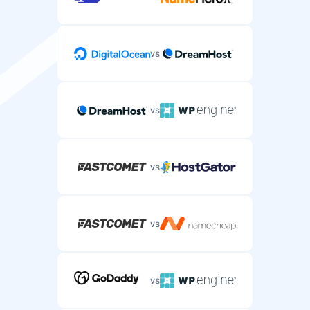
vs
vs
vs
vs
vs