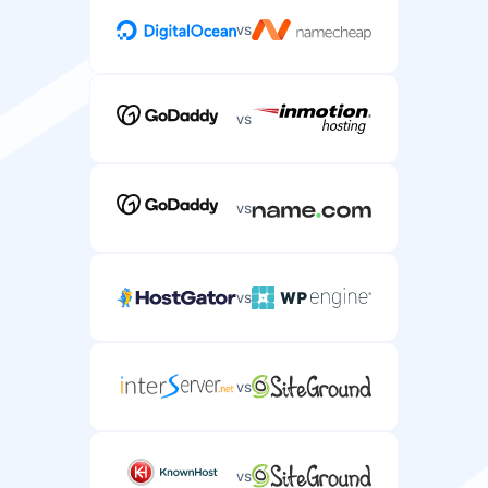
vs
vs
vs
vs
vs
vs