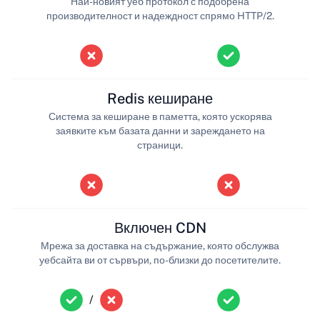
Най-новият уеб протокол с подобрена
производителност и надеждност спрямо HTTP/2.
Redis кеширане
Система за кеширане в паметта, която ускорява
заявките към базата данни и зареждането на
страници.
Включен CDN
Мрежа за доставка на съдържание, която обслужва
уебсайта ви от сървъри, по-близки до посетителите.
/