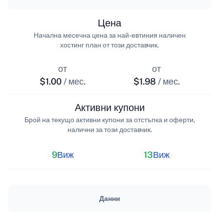
Цена
Начална месечна цена за най-евтиния наличен
хостинг план от този доставчик.
от
от
$1.00
/ мес.
$1.98
/ мес.
Активни купони
Брой на текущо активни купони за отстъпка и оферти,
налични за този доставчик.
9
Виж
13
Виж
Данни