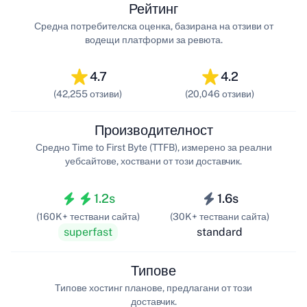
Рейтинг
Средна потребителска оценка, базирана на отзиви от
водещи платформи за ревюта.
4.7
4.2
(42,255 отзиви)
(20,046 отзиви)
Производителност
Средно Time to First Byte (TTFB), измерено за реални
уебсайтове, хоствани от този доставчик.
1.2s
1.6s
(160K+ тествани сайта)
(30K+ тествани сайта)
superfast
standard
Типове
Типове хостинг планове, предлагани от този
доставчик.