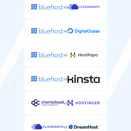
проблеми.
vs
Автоматични резервни копия
Автоматични резервни копия на WordPress
файловете и базите данни.
vs
всеки 24 часа
всеки 24 часа
vs
DDoS защита
Защита срещу DDoS атаки, които могат да свалят
WordPress сайта ви офлайн.
vs
vs
Поддръжка
vs