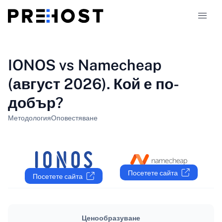
Типове хостинг
IONOS vs Namecheap
(август 2026). Кой е по-
Сравнения
добър?
Купони
318
Методология
Оповестяване
Блог
BG
Посетете сайта
Посетете сайта
Ценообразуване