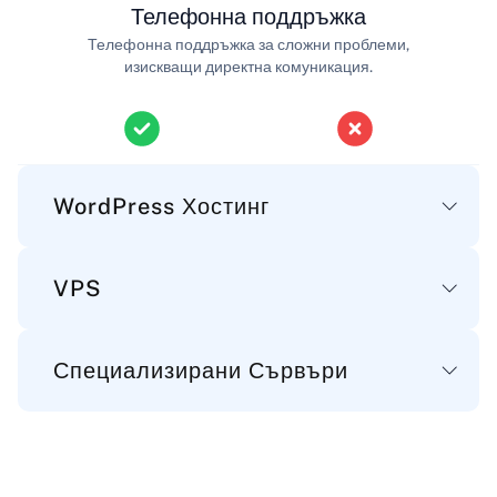
Телефонна поддръжка
Телефонна поддръжка за сложни проблеми,
изискващи директна комуникация.
WordPress Хостинг
VPS
Основни
Специализирани Сървъри
Дисково пространство
Основни
Дисково пространство за WordPress файловете,
базите данни и имейлите ви.
Дисково пространство
25-100 GB
10-100 GB
Основни
Дисково пространство за файловете, приложенията и