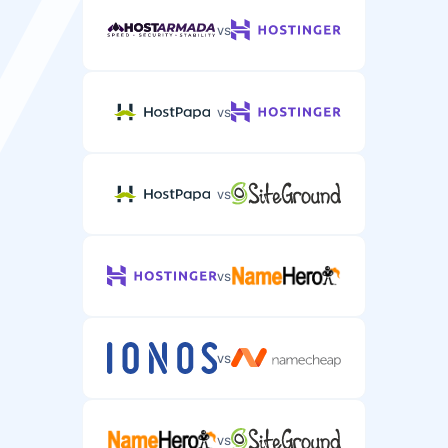
vs
vs
vs
vs
vs
vs