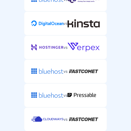
vs
vs
vs
vs
vs