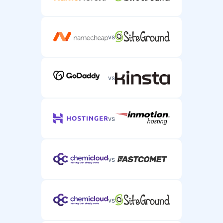
vs
vs
vs
vs
vs