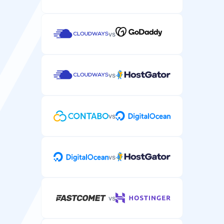
Поддръжка по имейл/тикет
WordPress-специализирана поддръжка по имейл или
тикет система.
vs
vs
Поддръжка чрез чат
Поддръжка чрез чат в реално време за спешни
WordPress проблеми.
vs
vs
Телефонна поддръжка
Телефонна поддръжка за сложни WordPress хостинг
проблеми.
vs