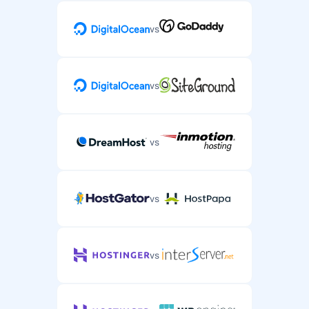
vs
vs
vs
vs
vs