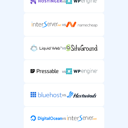
vs
vs
vs
vs
vs
vs