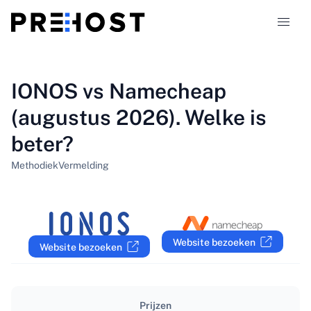
Hostingtypen
IONOS vs Namecheap
(augustus 2026). Welke is
Vergelijkingen
beter?
Kortingscodes
319
Methodiek
Vermelding
Blog
NL
Website bezoeken
Website bezoeken
Prijzen