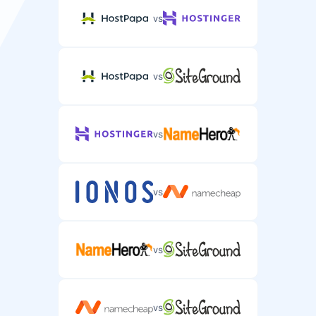
vs
vs
vs
vs
vs
vs