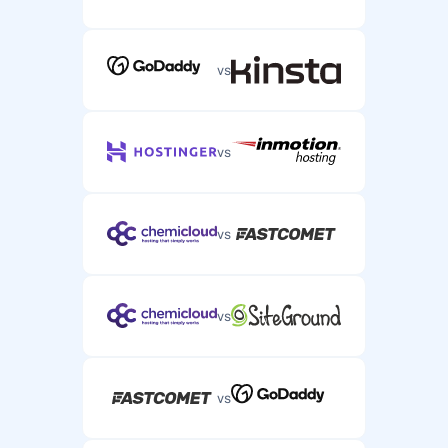
vs
vs
vs
vs
vs