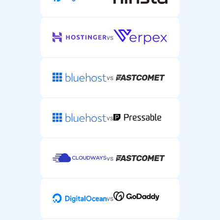
vs
vs
vs
vs
vs