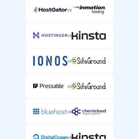
vs
vs
vs
vs
vs
vs