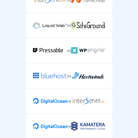
vs
vs
vs
vs
vs