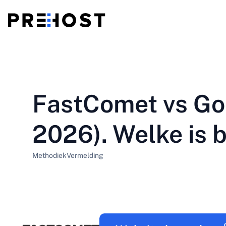
Gedeelde hosting
BG - Български
CS - Čeština
vs
VPS
FastComet vs Go
EN - English
ES - Español
Goedkope VPS
HU - Magyar
ID - Indonesia
2026). Welke is 
LT - Lietuvių
LV - Latviešu
Methodiek
Vermelding
PT-BR - Português
PT-PT - Português
SL - Slovenščina
SV - Svenska