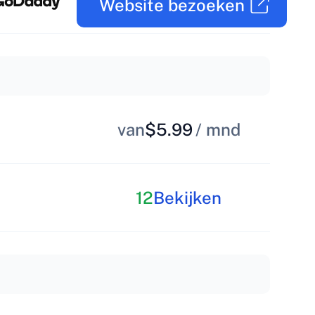
Website bezoeken
van
$5.99
/ mnd
12
Bekijken