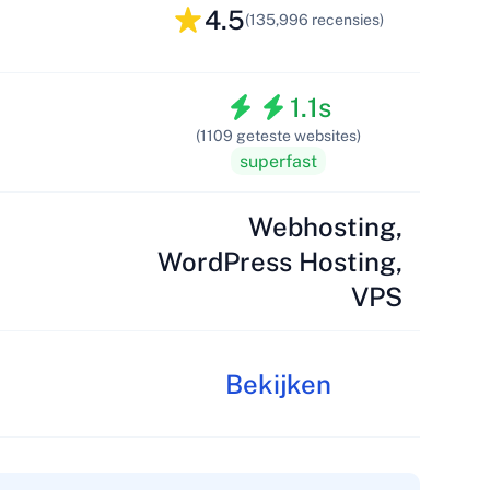
4.5
(135,996 recensies)
1.1s
(1109 geteste websites)
superfast
Webhosting,
WordPress Hosting,
VPS
Bekijken