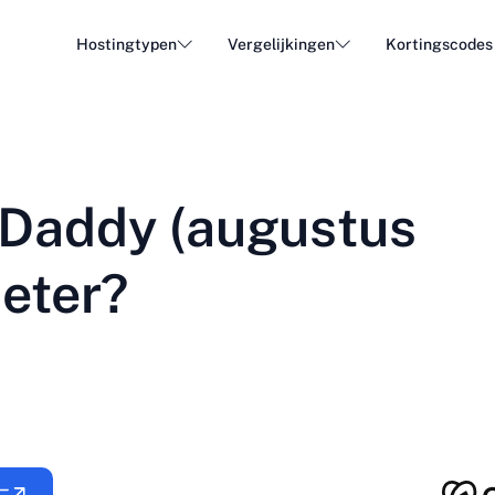
Hostingtypen
Vergelijkingen
Kortingscodes
WordPress Hosting
Goedk
DA - Dansk
Popular
DE - Deutsch
vs
vs
Cloud Hosting
Dedica
Trendy
Daddy (augustus
ET - Eesti
FI - Suomi
E-mail hosting
Resell
Hot
vs
vs
IT - Italiano
JA - 日本語
beter?
NL - Nederlands
NO - Norsk b
Alle typen bekijken
Alles bekijken of nieuw aanmaken
RO - Română
RU - Русский
TR - Türkçe
UK - Українсь