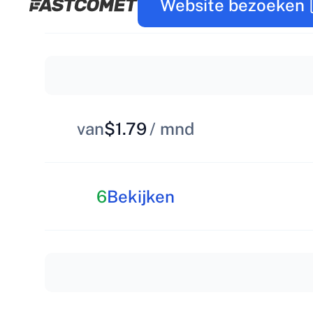
Website bezoeken
van
$1.79
/ mnd
6
Bekijken