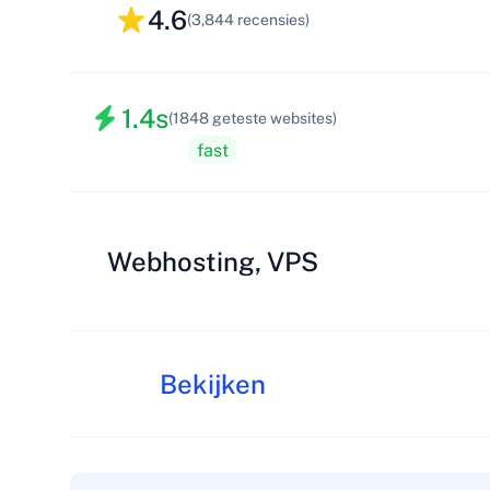
4.6
(3,844 recensies)
1.4s
(1848 geteste websites)
fast
Webhosting, VPS
Bekijken