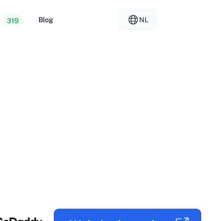
Blog
NL
319
ope webhosting
EL - Ελληνικά
vs
ted servers
FR - Français
er hosting
KO - 한국어
okmål
PL - Polski
SK - Slovenčina
ка
ZH-CN - 简体中文