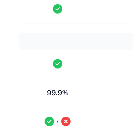
99.9%
/