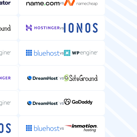
vs
vs
vs
vs
vs
vs