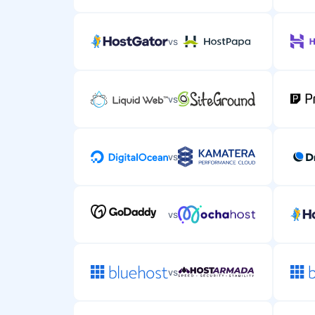
vs
vs
vs
vs
vs