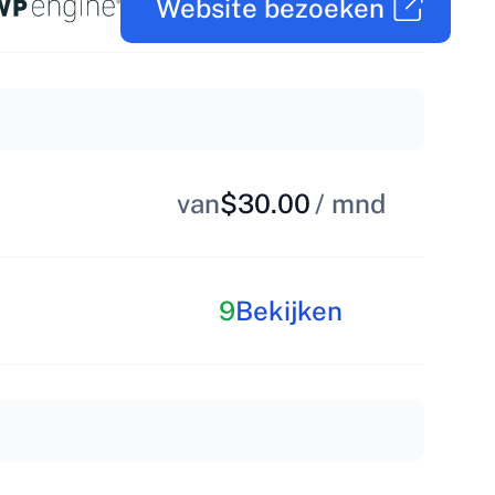
Website bezoeken
van
$30.00
/ mnd
9
Bekijken