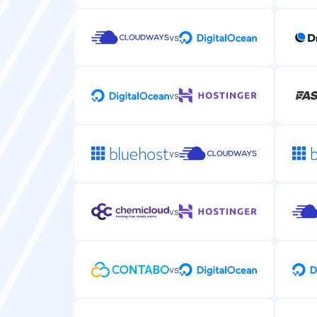
vs
vs
vs
vs
vs