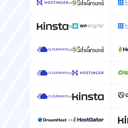
vs
vs
vs
vs
vs
vs