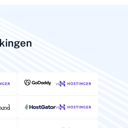
jkingen
vs
vs