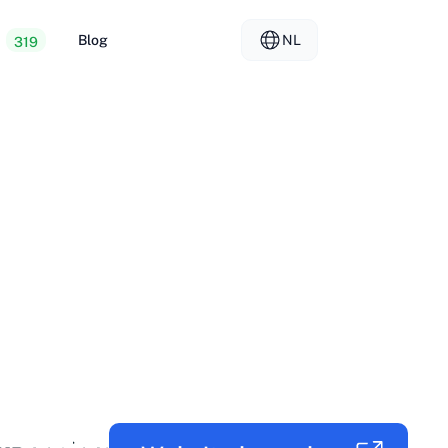
Blog
NL
319
ope webhosting
EL - Ελληνικά
vs
ted servers
FR - Français
er hosting
KO - 한국어
okmål
PL - Polski
SK - Slovenčina
ка
ZH-CN - 简体中文