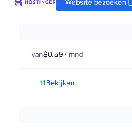
Website bezoeken
van
$0.59
/ mnd
11
Bekijken