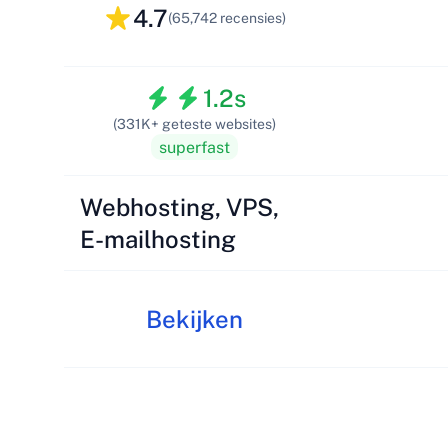
4.7
(65,742 recensies)
1.2s
(331K+ geteste websites)
superfast
Webhosting, VPS,
E-mailhosting
Bekijken