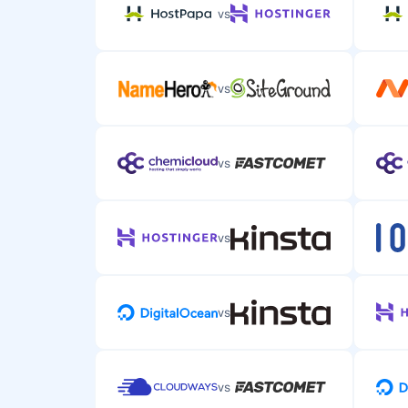
vs
vs
vs
vs
vs
vs