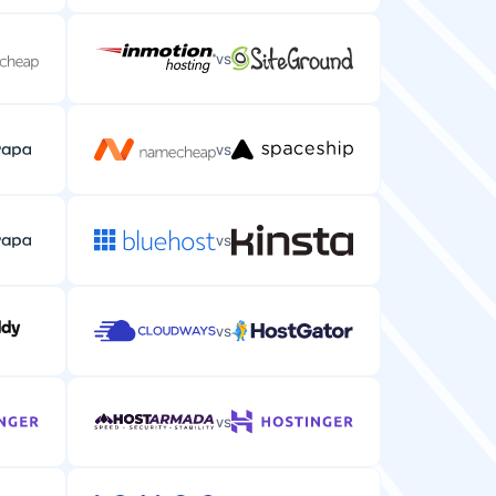
vs
vs
vs
vs
vs