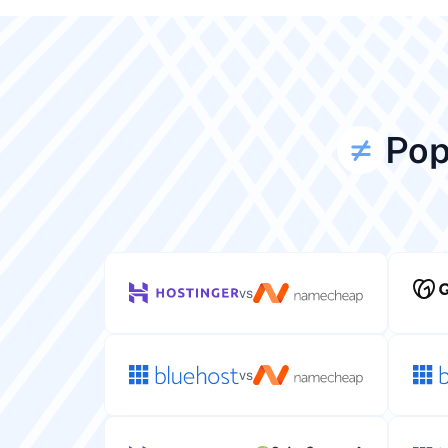
Pop
vs
vs