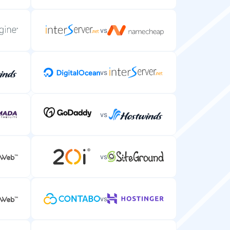
vs
vs
vs
vs
vs