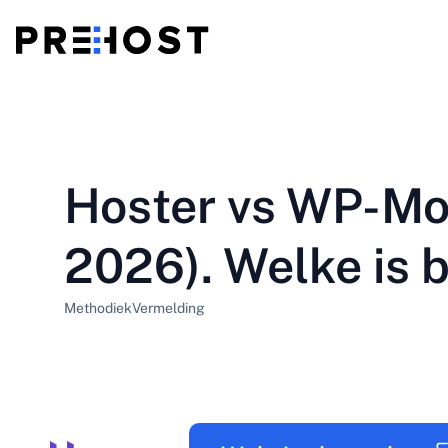
Gedeelde hosting
BG - Български
CS - Čeština
vs
VPS
Hoster vs WP-Mo
EN - English
ES - Español
Goedkope VPS
HU - Magyar
ID - Indonesia
2026). Welke is 
LT - Lietuvių
LV - Latviešu
Methodiek
Vermelding
PT-BR - Português
PT-PT - Português
SL - Slovenščina
SV - Svenska