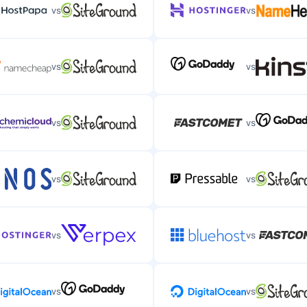
vs
vs
vs
vs
vs
vs
vs
vs
vs
vs
vs
vs