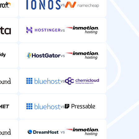
vs
vs
vs
vs
vs
vs