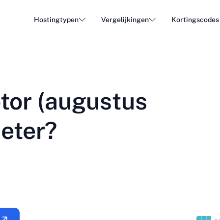
Hostingtypen
Vergelijkingen
Kortingscodes
WordPress Hosting
Goedk
DA - Dansk
Popular
DE - Deutsch
vs
vs
Cloud Hosting
Dedica
Trendy
tor (augustus
ET - Eesti
FI - Suomi
E-mail hosting
Resell
Hot
vs
vs
IT - Italiano
JA - 日本語
beter?
NL - Nederlands
NO - Norsk b
Alle typen bekijken
Alles bekijken of nieuw aanmaken
RO - Română
RU - Русский
TR - Türkçe
UK - Українсь