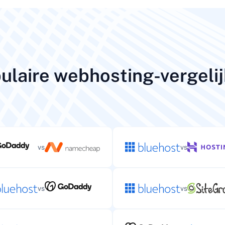
ulaire webhosting-vergeli
vs
vs
vs
vs