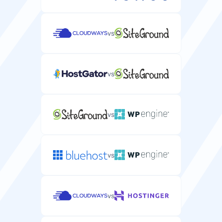
vs
vs
vs
vs
vs