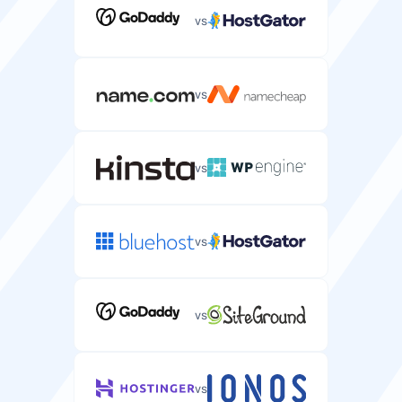
vs
vs
vs
vs
vs
vs