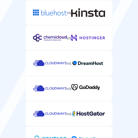
vs
vs
vs
vs
vs