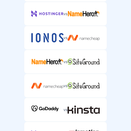
vs
vs
vs
vs
vs