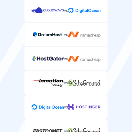
vs
vs
vs
vs
vs
vs