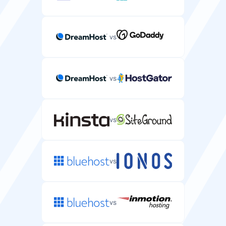
vs
vs
vs
vs
vs