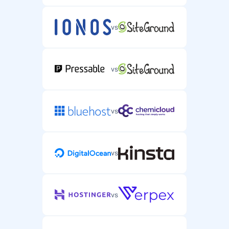
vs
vs
vs
vs
vs