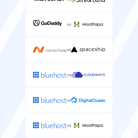
vs
vs
vs
vs
vs