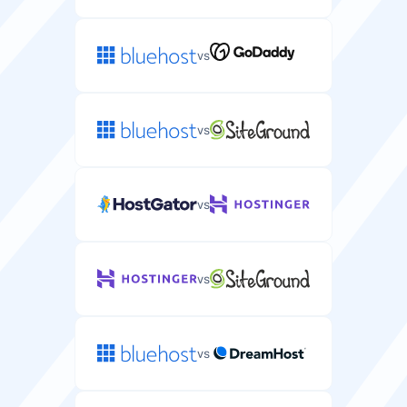
vs
vs
vs
vs
vs