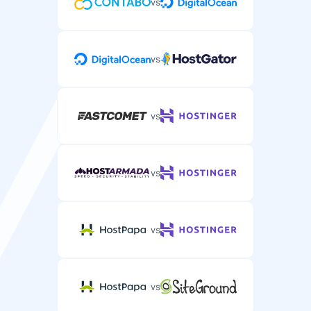
vs
vs
vs
vs
vs
vs