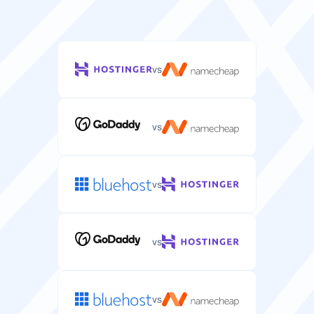
vs
vs
vs
vs
vs