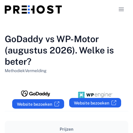
Hostingtypen
GoDaddy vs WP-Motor
(augustus 2026). Welke is
Vergelijkingen
beter?
Kortingscodes
319
Methodiek
Vermelding
Blog
NL
Website bezoeken
Website bezoeken
Prijzen