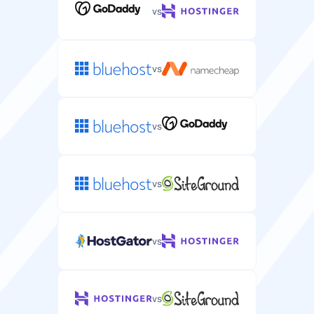
vs
vs
vs
vs
vs
vs