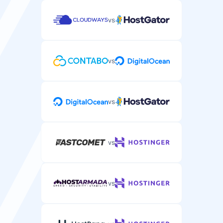
vs
vs
vs
vs
vs