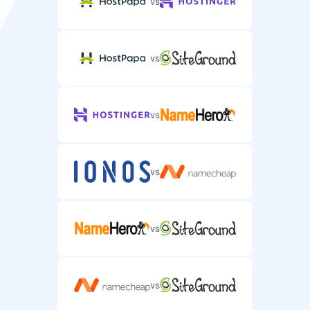
vs
vs
vs
vs
vs
vs