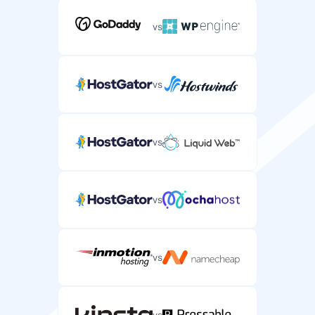
vs
vs
vs
vs
vs
vs