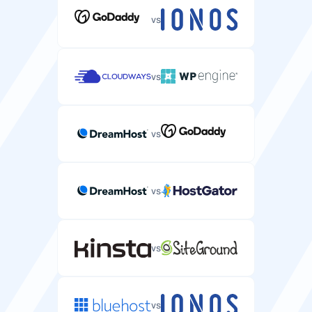
vs
vs
vs
vs
vs
vs