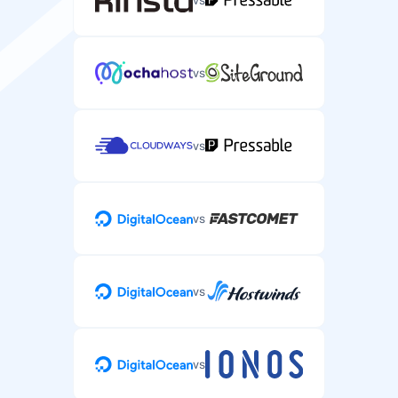
vs
vs
vs
vs
vs