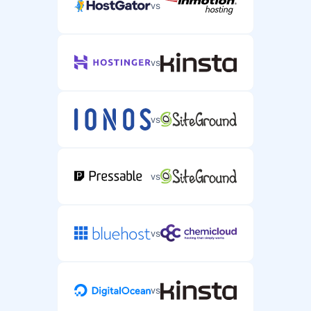
vs
vs
vs
vs
vs
vs