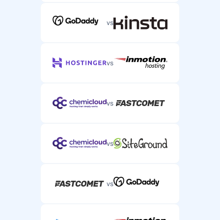
vs
vs
vs
vs
vs