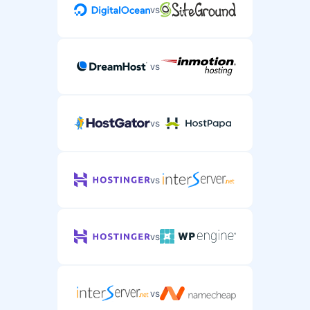
vs
vs
vs
vs
vs
vs