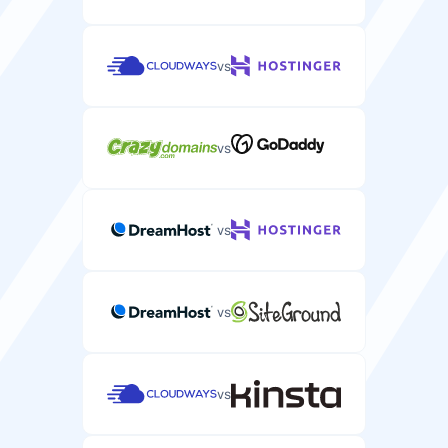
vs
vs
vs
vs
vs