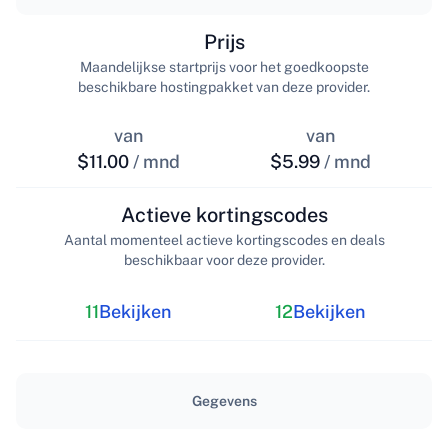
Prijs
Maandelijkse startprijs voor het goedkoopste
beschikbare hostingpakket van deze provider.
van
van
$11.00
/ mnd
$5.99
/ mnd
Actieve kortingscodes
Aantal momenteel actieve kortingscodes en deals
beschikbaar voor deze provider.
11
Bekijken
12
Bekijken
Gegevens