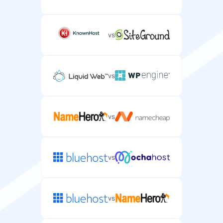
vs
vs
vs
vs
vs