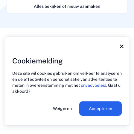
Alles bekijken of nieuw aanmaken
×
Cookiemelding
Over ons
Blog
Druk op
Neem contact op met
Deze site wil cookies gebruiken om verkeer te analyseren
Privacybeleid
en de effectiviteit en personalisatie van advertenties te
meten in overeenstemming met het
privacybeleid
. Gaat u
akkoord?
© 2026 PREHOST. Alle rechten voorbehouden
Weigeren
Accepteren