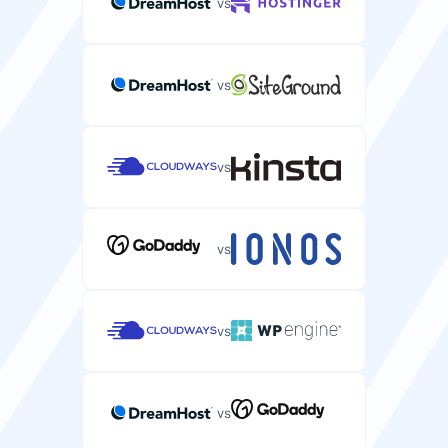
vs
WordPress-websites via SSH.
vs
Snelheid
vs
Schijftype
Type opslagschijf (HDD, SSD, NVMe) geoptimaliseerd
vs
voor WordPress-prestaties.
HDD
SSD
vs
HTTP/2-ondersteuning
Modern webprotocol dat WordPress-websites sneller
laadt.
vs