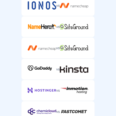
vs
vs
vs
vs
vs
vs