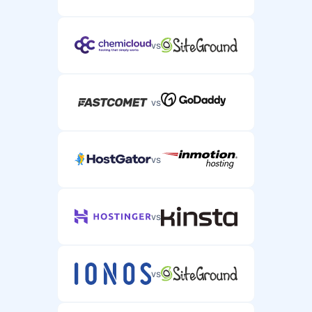
vs
vs
vs
vs
vs