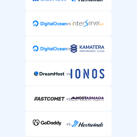
vs
vs
vs
vs
vs