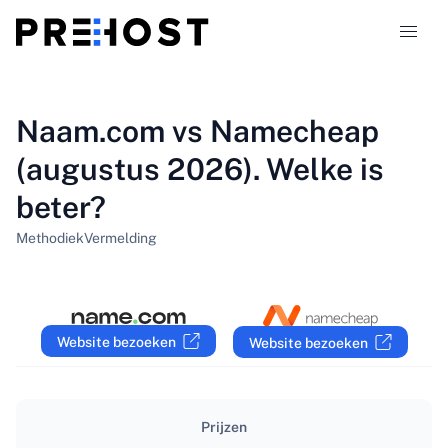
Hostingtypen
Naam.com vs Namecheap
(augustus 2026). Welke is
Vergelijkingen
beter?
Kortingscodes
319
Methodiek
Vermelding
Blog
NL
Website bezoeken
Website bezoeken
Prijzen