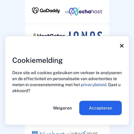
vs
vs
×
Cookiemelding
vs
Deze site wil cookies gebruiken om verkeer te analyseren
en de effectiviteit en personalisatie van advertenties te
meten in overeenstemming met het
privacybeleid
. Gaat u
vs
akkoord?
Weigeren
Accepteren
vs