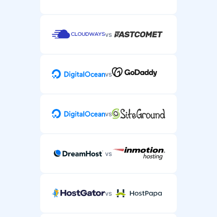
vs
vs
vs
vs
vs