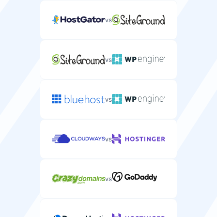
/
vs
Gratis migratie
Gratis WordPress-websitemigratie van uw huidige
vs
hostingprovider.
vs
Managed service
Volledig beheerde WordPress-hosting met
vs
automatische updates en onderhoud.
vs
WP-CLI-ondersteuning
Opdrachtregelinterface voor het beheren van