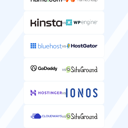
Mailboxen
E-mailaccounts die u met uw WordPress-domein kunt
vs
aanmaken.
0 tot
0
vs
onbeperkt
Geld-terug-garantie
vs
Dagen om de WordPress-hosting te proberen en
volledige restitutie te ontvangen.
vs
30 dagen
Gratis domein
vs
Gratis domeinregistratie voor uw WordPress-website.