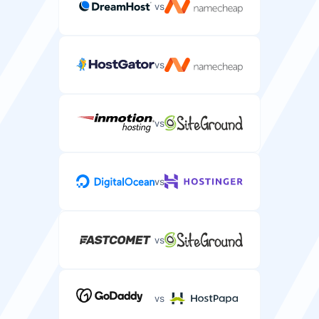
vs
vs
Beveiliging
vs
Gratis SSL-certificaat
Gratis SSL-certificaat om uw WordPress-website te
beveiligen en het slotpictogram te tonen.
vs
vs
SLA-uptimegarantie
Service Level Agreement dat de uptime van uw
WordPress-website garandeert.
vs