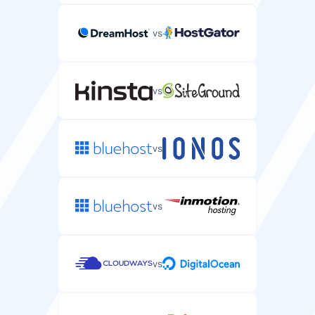
vs
HTTP/3-ondersteuning
Nieuwste webprotocol met verbeterde prestaties voor
WordPress-websites.
vs
vs
Redis-caching
In-memory cachingsysteem dat WordPress-
databasequery's versnelt.
vs
vs
CDN inbegrepen
Content Delivery Network dat uw WordPress-website
levert vanaf wereldwijde locaties.