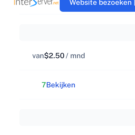
Website bezoeken
van
$2.50
/ mnd
7
Bekijken