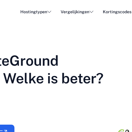
Hostingtypen
Vergelijkingen
Kortingscodes
WordPress Hosting
Goedk
DA - Dansk
Popular
DE - Deutsch
vs
vs
Cloud Hosting
Dedica
Trendy
iteGround
ET - Eesti
FI - Suomi
E-mail hosting
Resell
Hot
vs
vs
IT - Italiano
JA - 日本語
 Welke is beter?
NL - Nederlands
NO - Norsk b
Alle typen bekijken
Alles bekijken of nieuw aanmaken
RO - Română
RU - Русский
TR - Türkçe
UK - Українсь