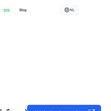
Blog
NL
319
ope webhosting
EL - Ελληνικά
vs
ted servers
FR - Français
er hosting
KO - 한국어
okmål
PL - Polski
SK - Slovenčina
ка
ZH-CN - 简体中文