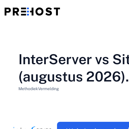
Gedeelde hosting
BG - Български
CS - Čeština
vs
VPS
InterServer vs S
EN - English
ES - Español
Goedkope VPS
HU - Magyar
ID - Indonesia
(augustus 2026).
LT - Lietuvių
LV - Latviešu
Methodiek
Vermelding
PT-BR - Português
PT-PT - Português
SL - Slovenščina
SV - Svenska