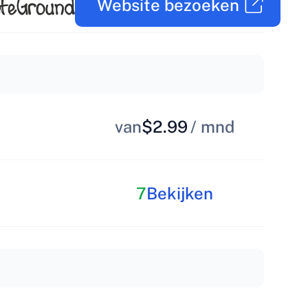
Website bezoeken
van
$2.99
/ mnd
7
Bekijken