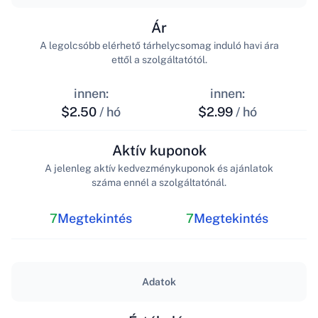
Ár
A legolcsóbb elérhető tárhelycsomag induló havi ára
ettől a szolgáltatótól.
innen:
innen:
$2.50
/ hó
$2.99
/ hó
Aktív kuponok
A jelenleg aktív kedvezménykuponok és ajánlatok
száma ennél a szolgáltatónál.
7
Megtekintés
7
Megtekintés
Adatok