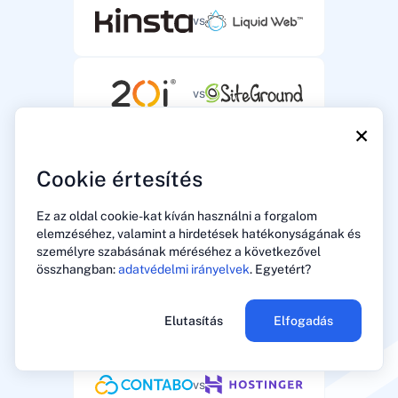
vs
vs
×
vs
Cookie értesítés
Ez az oldal cookie-kat kíván használni a forgalom
elemzéséhez, valamint a hirdetések hatékonyságának és
vs
személyre szabásának méréséhez a következővel
összhangban:
adatvédelmi irányelvek
. Egyetért?
vs
Elutasítás
Elfogadás
vs