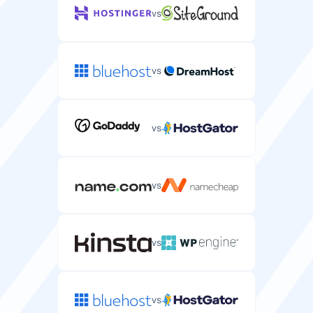
vs
vs
vs
vs
vs
vs