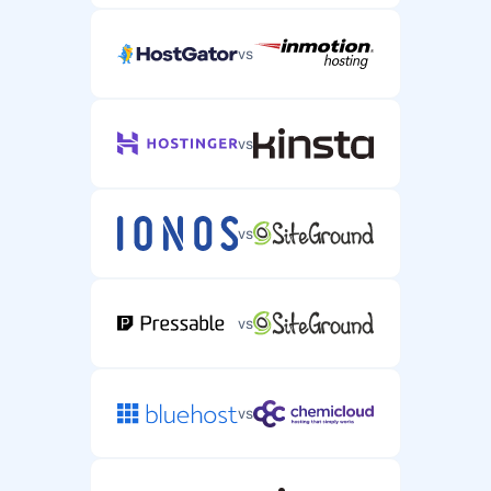
vs
vs
vs
vs
vs