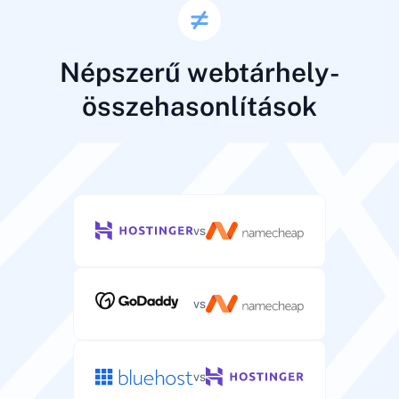
Népszerű webtárhely-
összehasonlítások
vs
vs
vs