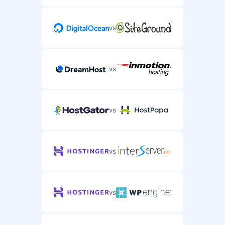
vs
vs
vs
vs
vs