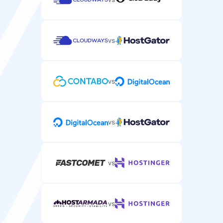
vs
vs
vs
vs
vs