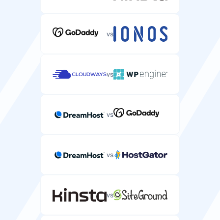
vs
vs
vs
vs
vs