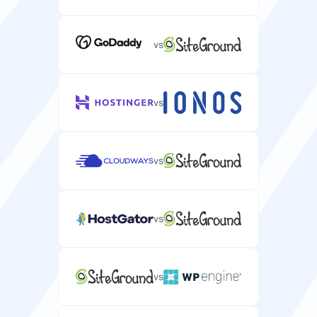
vs
vs
vs
vs
vs