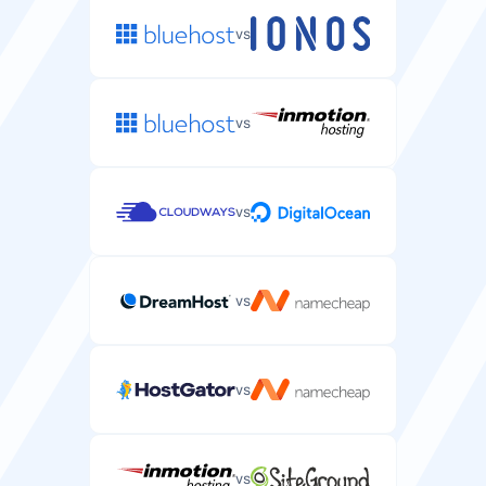
vs
vs
vs
vs
vs
vs