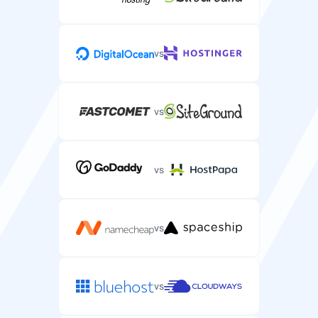
vs
vs
vs
vs
vs