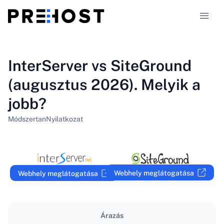
Tárhely-típusok
InterServer vs SiteGround
(augusztus 2026). Melyik a
Összehasonlítások
jobb?
Kuponok
319
Módszertan
Nyilatkozat
Blog
HU
Webhely meglátogatása
Webhely meglátogatása
Árazás