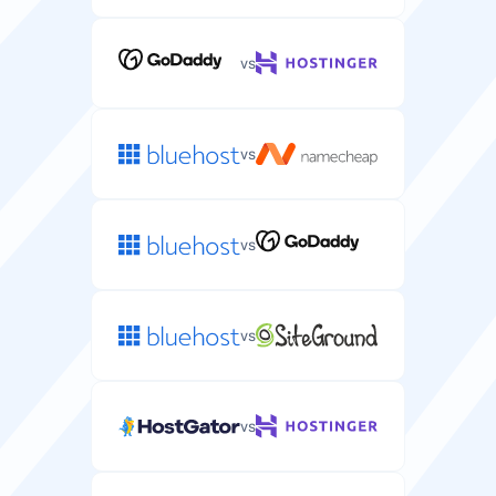
vs
vs
vs
vs
vs