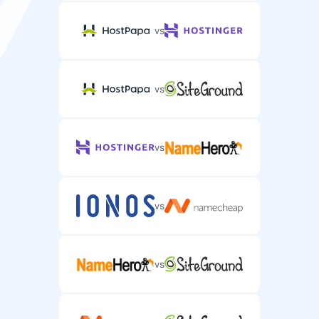
vs
vs
vs
vs
vs