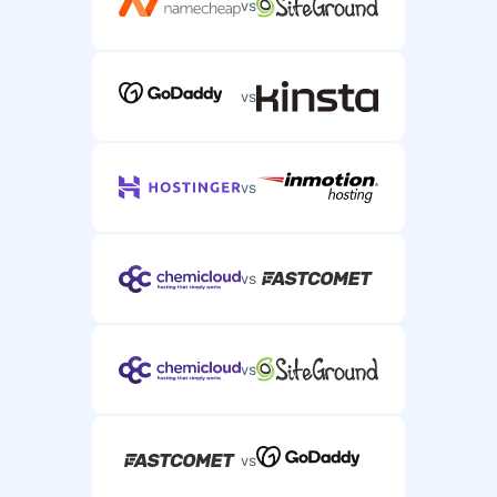
vs
vs
vs
vs
vs
vs