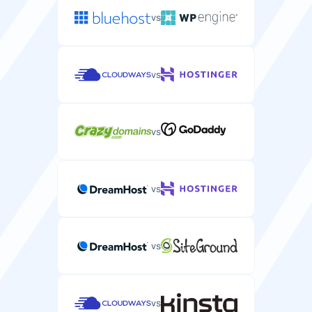
vs
vs
vs
vs
vs
vs