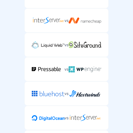
vs
vs
vs
vs
vs