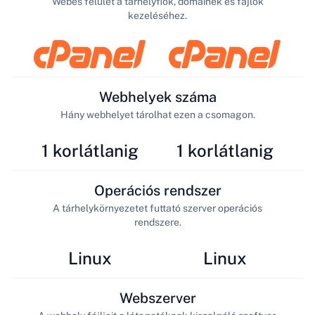
Webes felület a tárhelyfiók, domainek és fájlok
kezeléséhez.
Webhelyek száma
Hány webhelyet tárolhat ezen a csomagon.
1 korlátlanig
1 korlátlanig
Operációs rendszer
A tárhelykörnyezetet futtató szerver operációs
rendszere.
Linux
Linux
Webszerver