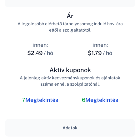
Ár
A legolcsóbb elérhető tárhelycsomag induló havi ára
ettől a szolgáltatótól.
innen:
innen:
$2.49
/ hó
$1.79
/ hó
Aktív kuponok
A jelenleg aktív kedvezménykuponok és ajánlatok
száma ennél a szolgáltatónál.
7
Megtekintés
6
Megtekintés
Adatok