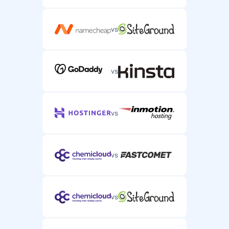
vs
Telefonos támogatás
Telefonos támogatás összetett szervertárhely-
problémákhoz.
vs
vs
vs
vs