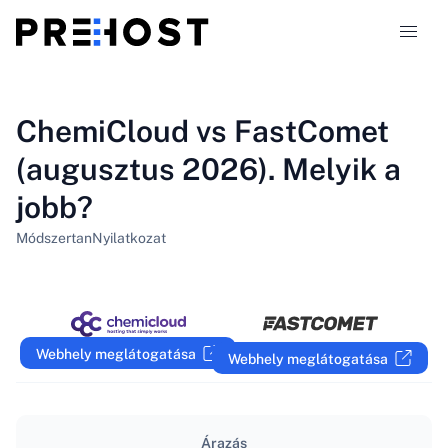
Tárhely-típusok
ChemiCloud vs FastComet
(augusztus 2026). Melyik a
Összehasonlítások
jobb?
Kuponok
319
Módszertan
Nyilatkozat
Blog
HU
Webhely meglátogatása
Webhely meglátogatása
Árazás