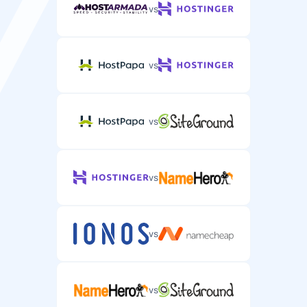
Védelem a DDoS támadások ellen a szerveren.
vs
vs
Támogatás
vs
E-mail/jegy alapú támogatás
Szerver-specifikus támogatás e-mailen vagy
jegyrendszeren keresztül.
vs
vs
Élő chat támogatás
Valós idejű chat támogatás sürgős
szerverproblémákhoz.
vs