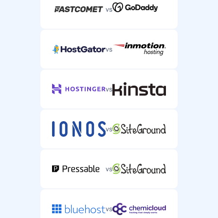
vs
vs
vs
vs
vs
vs