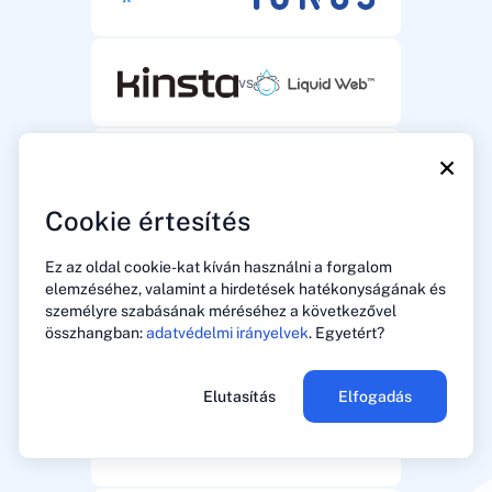
vs
×
vs
Cookie értesítés
vs
Ez az oldal cookie-kat kíván használni a forgalom
elemzéséhez, valamint a hirdetések hatékonyságának és
személyre szabásának méréséhez a következővel
összhangban:
adatvédelmi irányelvek
. Egyetért?
vs
Elutasítás
Elfogadás
vs