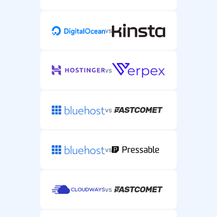
vs
vs
vs
vs
vs