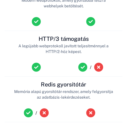
Modern webprotokoll, amely gyorsabbá teszi a
webhelyek betöltését.
HTTP/3 támogatás
A legújabb webprotokoll javított teljesítménnyel a
HTTP/2-höz képest.
/
Redis gyorsítótár
Memória alapú gyorsítótár-rendszer, amely felgyorsítja
az adatbázis-lekérdezéseket.
/