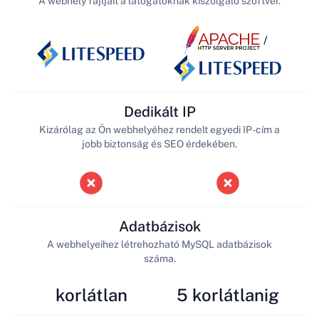
A webhely fájljait a látogatóknak kiszolgáló szoftver.
/
Dedikált IP
Kizárólag az Ön webhelyéhez rendelt egyedi IP-cím a
jobb biztonság és SEO érdekében.
Adatbázisok
A webhelyeihez létrehozható MySQL adatbázisok
száma.
korlátlan
5 korlátlanig