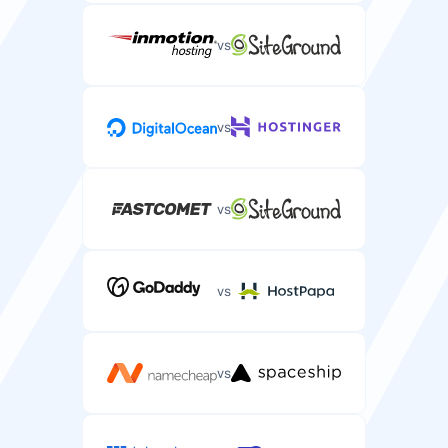
vs
Redis gyorsítótár
vs
Memória alapú gyorsítótár-rendszer, amelyet a
szerverre telepíthet.
vs
CDN mellékelve
vs
Tartalomszolgáltató hálózat szolgáltatás a
szervercsomaghoz mellékelve.
vs
Hálózati sebesség