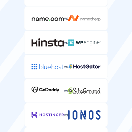
vs
vs
vs
vs
vs