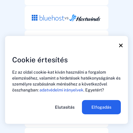
vs
vs
×
Cookie értesítés
vs
Ez az oldal cookie-kat kíván használni a forgalom
elemzéséhez, valamint a hirdetések hatékonyságának és
személyre szabásának méréséhez a következővel
összhangban:
adatvédelmi irányelvek
. Egyetért?
vs
Elutasítás
Elfogadás
vs