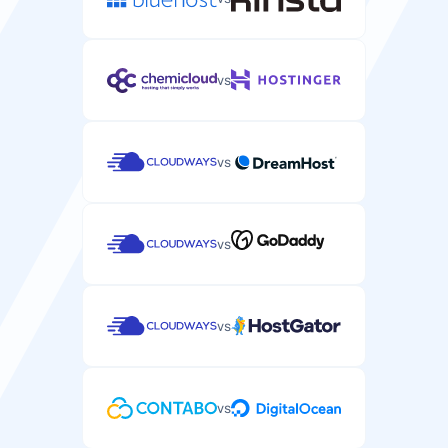
vs
vs
vs
vs
vs