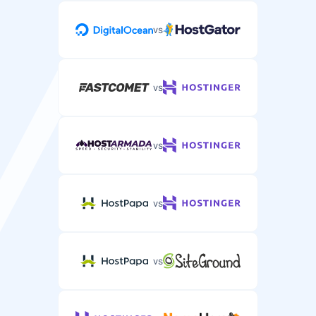
vs
vs
vs
vs
vs