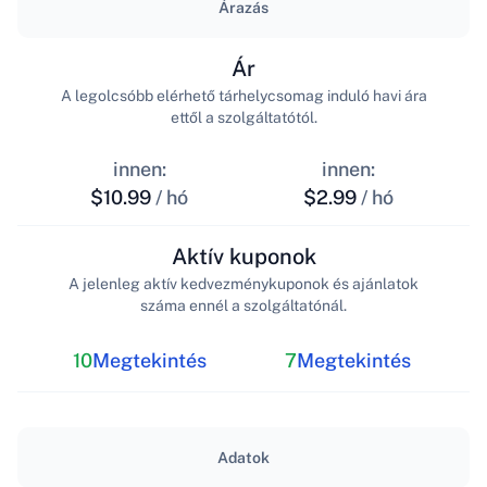
Árazás
Ár
A legolcsóbb elérhető tárhelycsomag induló havi ára
ettől a szolgáltatótól.
innen:
innen:
$10.99
/ hó
$2.99
/ hó
Aktív kuponok
A jelenleg aktív kedvezménykuponok és ajánlatok
száma ennél a szolgáltatónál.
10
Megtekintés
7
Megtekintés
Adatok