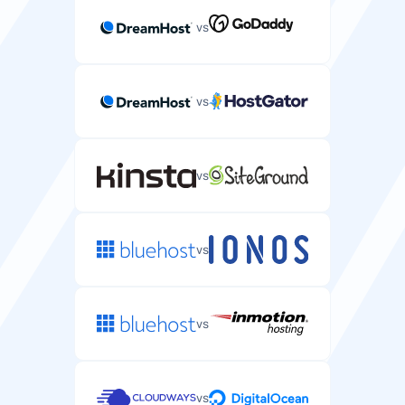
vs
vs
vs
vs
vs
vs