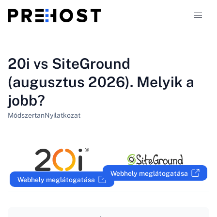
Tárhely-típusok
20i vs SiteGround
(augusztus 2026). Melyik a
Összehasonlítások
jobb?
Kuponok
319
Módszertan
Nyilatkozat
Blog
HU
Webhely meglátogatása
Webhely meglátogatása