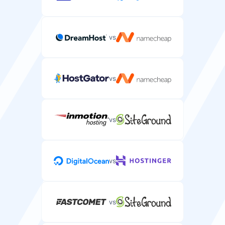
vs
vs
vs
vs
vs