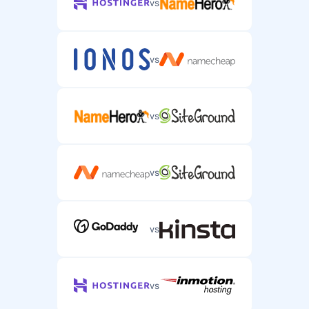
vs
vs
vs
vs
vs
vs