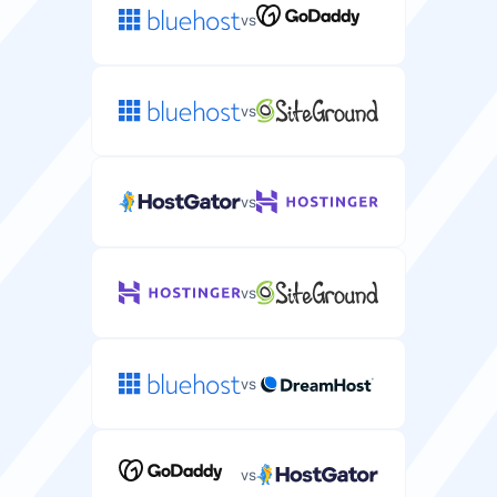
vs
vs
vs
vs
vs
vs