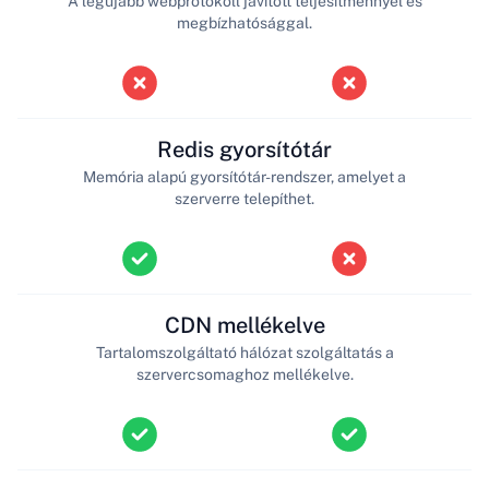
A legújabb webprotokoll javított teljesítménnyel és
megbízhatósággal.
Redis gyorsítótár
Memória alapú gyorsítótár-rendszer, amelyet a
szerverre telepíthet.
CDN mellékelve
Tartalomszolgáltató hálózat szolgáltatás a
szervercsomaghoz mellékelve.