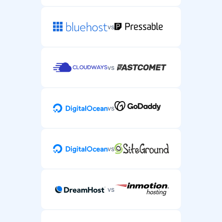
vs
vs
vs
vs
vs