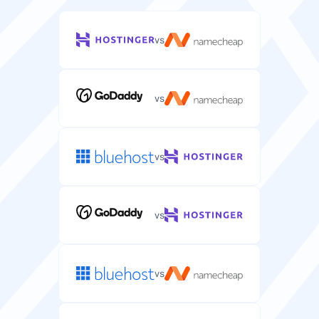
vs
vs
vs
vs
vs