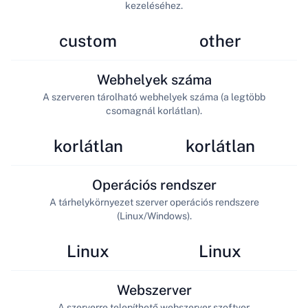
kezeléséhez.
custom
other
Webhelyek száma
A szerveren tárolható webhelyek száma (a legtöbb
csomagnál korlátlan).
korlátlan
korlátlan
Operációs rendszer
A tárhelykörnyezet szerver operációs rendszere
(Linux/Windows).
Linux
Linux
Webszerver
A szerverre telepíthető webszerver szoftver.