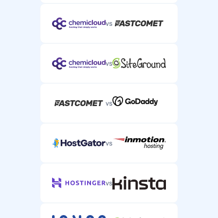
vs
vs
vs
vs
vs