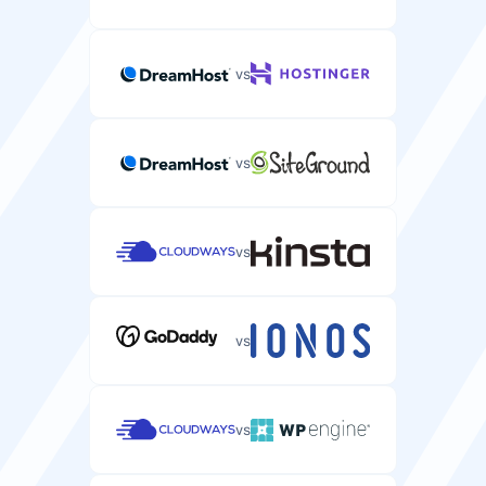
vs
vs
vs
vs
vs