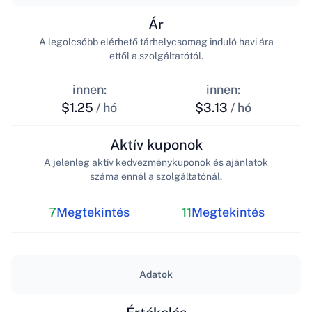
Ár
A legolcsóbb elérhető tárhelycsomag induló havi ára
ettől a szolgáltatótól.
innen:
innen:
$1.25
/ hó
$3.13
/ hó
Aktív kuponok
A jelenleg aktív kedvezménykuponok és ajánlatok
száma ennél a szolgáltatónál.
7
Megtekintés
11
Megtekintés
Adatok