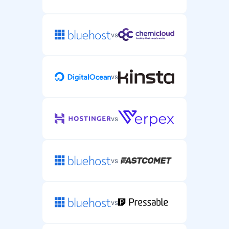
vs
vs
vs
vs
vs