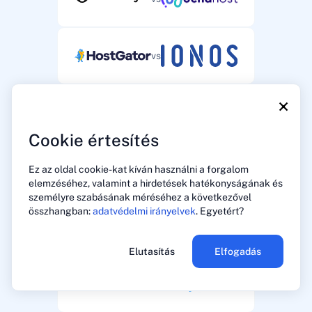
vs
×
vs
Cookie értesítés
Ez az oldal cookie-kat kíván használni a forgalom
vs
elemzéséhez, valamint a hirdetések hatékonyságának és
személyre szabásának méréséhez a következővel
összhangban:
adatvédelmi irányelvek
. Egyetért?
vs
Elutasítás
Elfogadás
vs