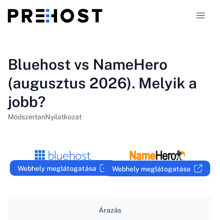
Tárhely-típusok
Bluehost vs NameHero
(augusztus 2026). Melyik a
Összehasonlítások
jobb?
Kuponok
319
Módszertan
Nyilatkozat
Blog
HU
Webhely meglátogatása
Webhely meglátogatása
Árazás