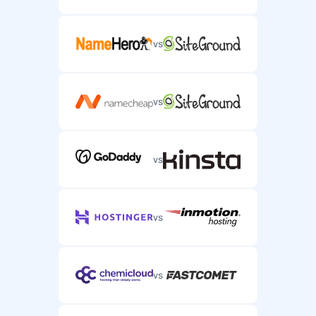
vs
vs
vs
vs
vs