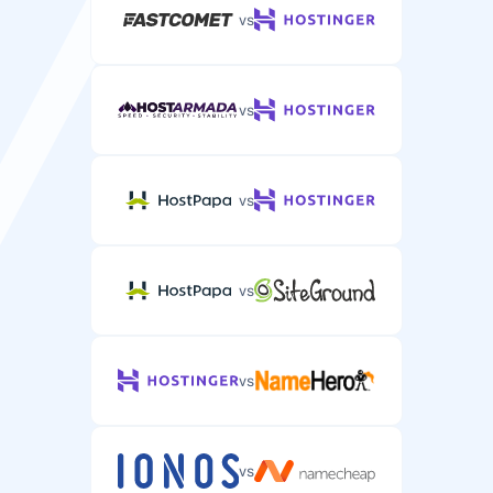
vs
vs
vs
vs
vs
vs