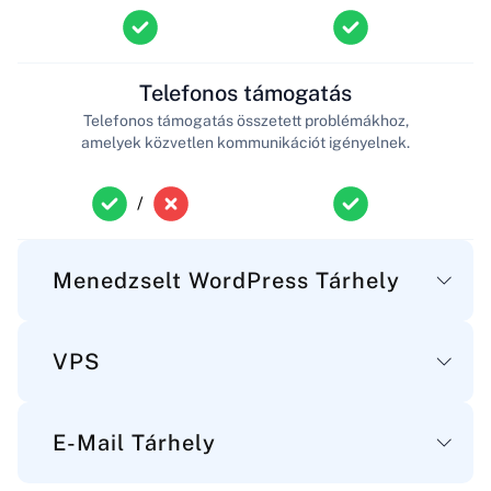
Telefonos támogatás
Telefonos támogatás összetett problémákhoz,
amelyek közvetlen kommunikációt igényelnek.
/
Menedzselt WordPress Tárhely
VPS
Fő
E-Mail Tárhely
Tárterület
Fő
Tárterület a WordPress fájljaihoz, adatbázisaihoz és e-