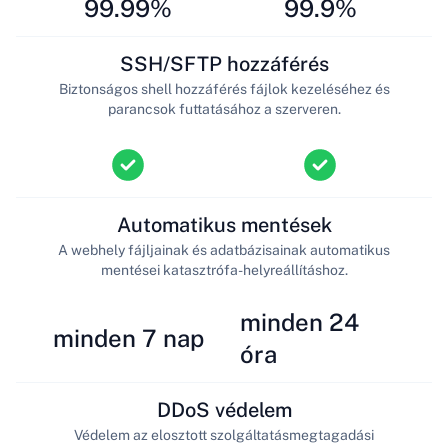
99.99%
99.9%
SSH/SFTP hozzáférés
Biztonságos shell hozzáférés fájlok kezeléséhez és
parancsok futtatásához a szerveren.
Automatikus mentések
A webhely fájljainak és adatbázisainak automatikus
mentései katasztrófa-helyreállításhoz.
minden 24
minden 7 nap
óra
DDoS védelem
Védelem az elosztott szolgáltatásmegtagadási