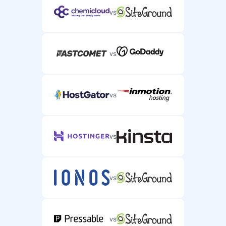
vs
vs
vs
vs
vs
vs