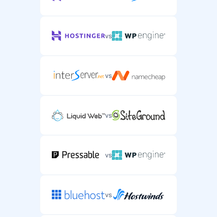
vs
vs
vs
vs
vs