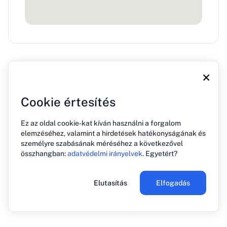
×
Cookie értesítés
Ez az oldal cookie-kat kíván használni a forgalom
Rólunk
Blog
Sajtó
Kapcsolat
Adatvédelmi irányelvek
elemzéséhez, valamint a hirdetések hatékonyságának és
személyre szabásának méréséhez a következővel
összhangban:
adatvédelmi irányelvek
. Egyetért?
© 2026 PREHOST. Minden jog fenntartva
Elutasítás
Elfogadás