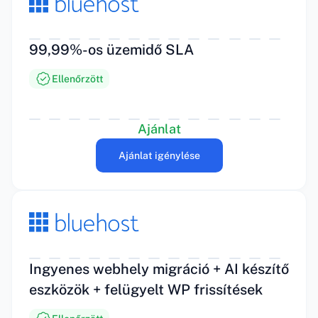
99,99%-os üzemidő SLA
Ellenőrzött
Ajánlat
Ajánlat igénylése
Ingyenes webhely migráció + AI készítő
eszközök + felügyelt WP frissítések