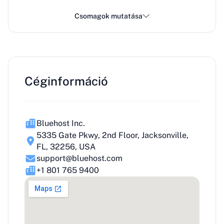
Csomagok mutatása
Céginformáció
Bluehost Inc.
5335 Gate Pkwy, 2nd Floor, Jacksonville,
FL, 32256, USA
support@bluehost.com
+1 801 765 9400