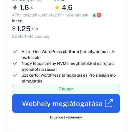
1.6
4.6
s
47K+ tesztelt webhely
29K+ vélemények
innen:
1.25
$
/hó
22 elérhető csomag
All-in-One WordPress platform (tárhely, domain, AI
eszközök)
Nagy teljesítmény NVMe meghajtókkal és fejlett
gyorsítótárazással
Szakértői WordPress támogatás és Pro Design élő
támogatás
7 kupon
Webhely meglátogatása
Bluehost vélemény