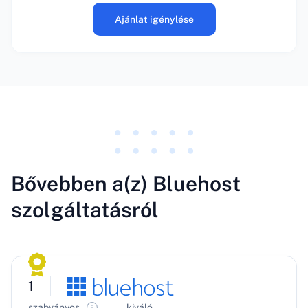
Ajánlat igénylése
Bővebben a(z) Bluehost
szolgáltatásról
1
szabványos
kiváló