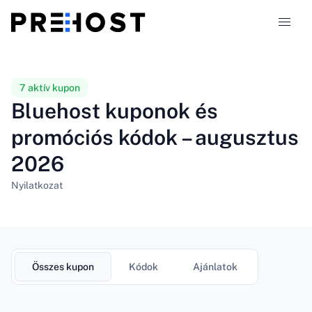
Tárhely-típusok
7 aktív kupon
Bluehost kuponok és
Összehasonlítások
promóciós kódok – augusztus
2026
Kuponok
319
Nyilatkozat
Blog
HU
Összes kupon
Kódok
Ajánlatok