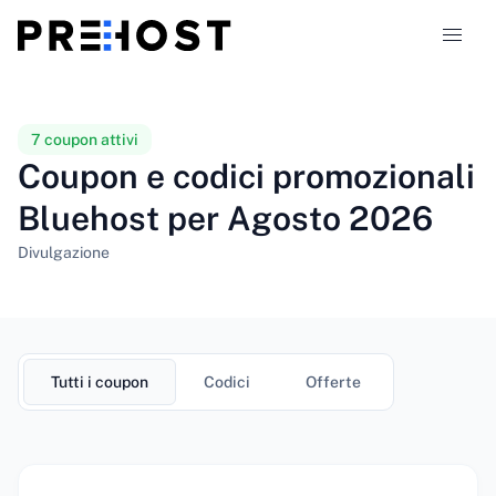
Tipi di hosting
7 coupon attivi
Coupon e codici promozionali
Confronti
Bluehost per Agosto 2026
Coupon
319
Divulgazione
Blog
IT
Tutti i coupon
Codici
Offerte