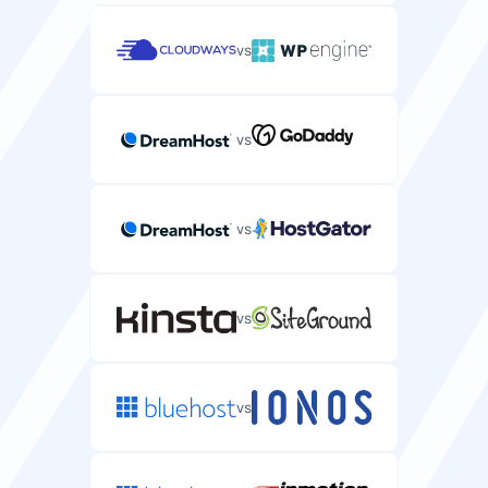
vs
vs
vs
vs
vs