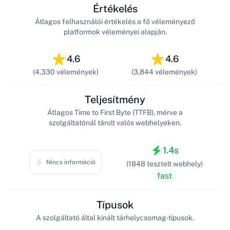
Értékelés
Átlagos felhasználói értékelés a fő véleményező
platformok véleményei alapján.
4.6
4.6
(4,330 vélemények)
(3,844 vélemények)
Teljesítmény
Átlagos Time to First Byte (TTFB), mérve a
szolgáltatónál tárolt valós webhelyeken.
1.4s
Nincs információ
(1848 tesztelt webhely)
fast
Típusok
A szolgáltató által kínált tárhelycsomag-típusok.