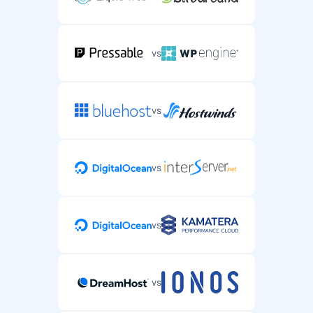
vs
vs
vs
vs
vs