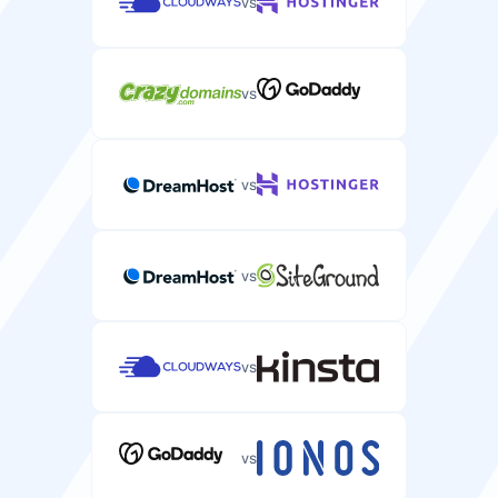
vs
vs
vs
vs
vs
vs