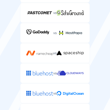
vs
vs
vs
vs
vs