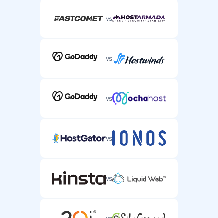
vs
vs
vs
vs
vs