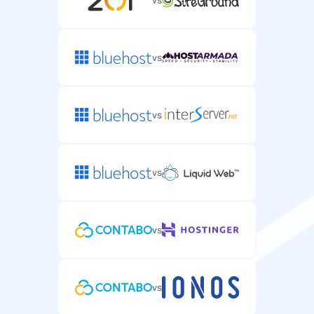
vs
vs
vs
vs
vs
vs