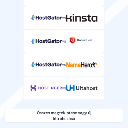
vs
vs
vs
vs
Összes megtekintése vagy új
létrehozása