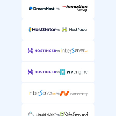
vs
vs
vs
vs
vs
vs