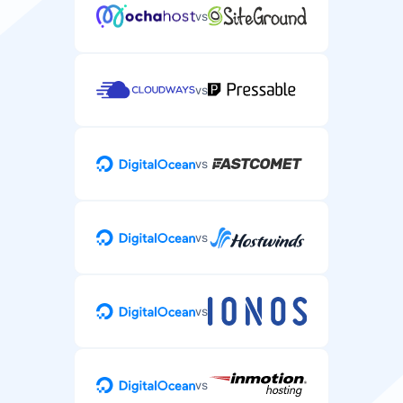
vs
vs
vs
vs
vs
vs