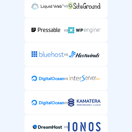
vs
vs
vs
vs
vs
vs