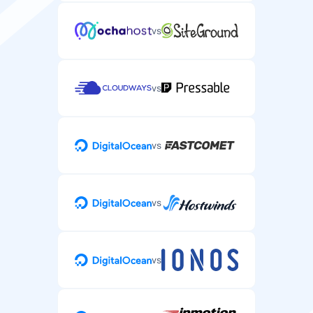
vs
vs
vs
vs
vs