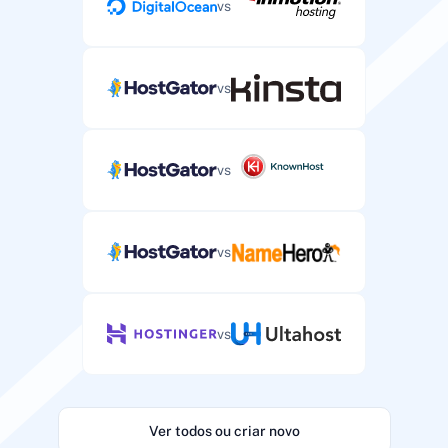
vs
vs
vs
vs
vs
Ver todos ou criar novo