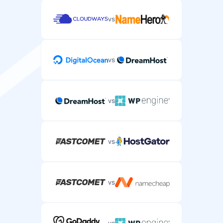
vs
vs
vs
vs
vs