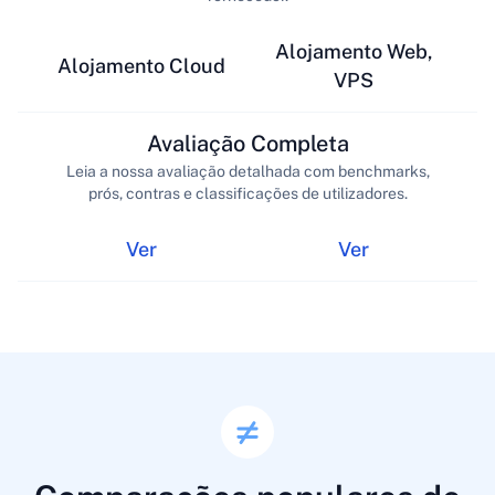
Alojamento Web,
Alojamento Cloud
VPS
Avaliação Completa
Leia a nossa avaliação detalhada com benchmarks,
prós, contras e classificações de utilizadores.
Ver
Ver