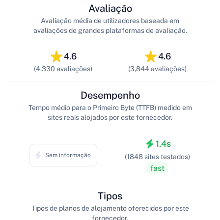
Avaliação
Avaliação média de utilizadores baseada em
avaliações de grandes plataformas de avaliação.
4.6
4.6
(4,330 avaliações)
(3,844 avaliações)
Desempenho
Tempo médio para o Primeiro Byte (TTFB) medido em
sites reais alojados por este fornecedor.
1.4s
Sem informação
(1848 sites testados)
fast
Tipos
Tipos de planos de alojamento oferecidos por este
fornecedor.