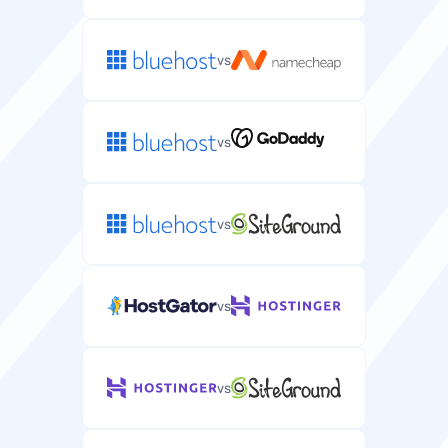
vs
vs
vs
vs
vs