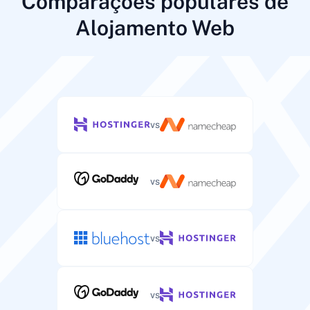
Comparações populares de
Alojamento Web
vs
vs
vs
vs