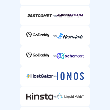
vs
vs
vs
vs
vs