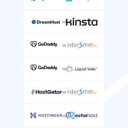
vs
vs
vs
vs
vs