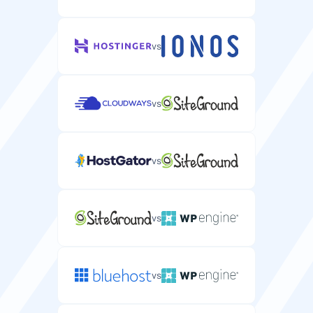
vs
vs
vs
vs
vs