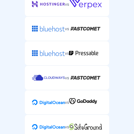
vs
vs
vs
vs
vs
vs