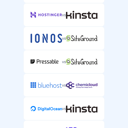
vs
vs
vs
vs
vs