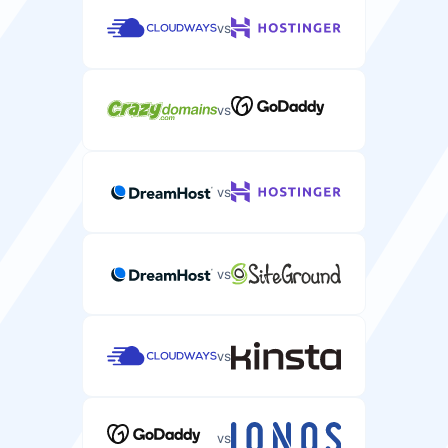
vs
vs
vs
vs
vs
vs