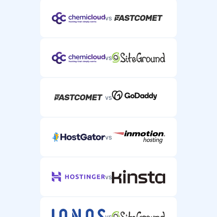
vs
vs
vs
vs
vs
vs