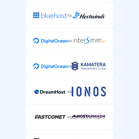
vs
vs
vs
vs
vs