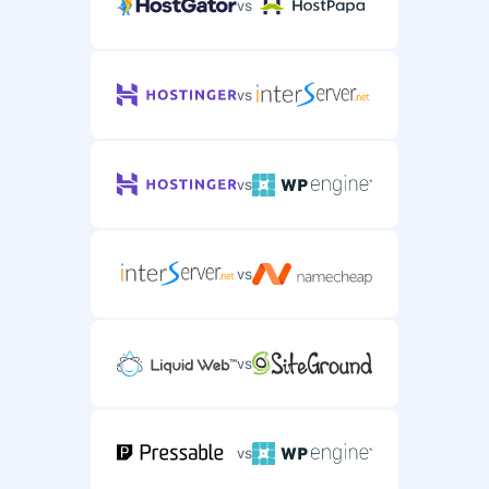
vs
vs
vs
vs
vs
vs