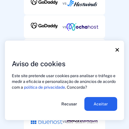
vs
vs
×
vs
Aviso de cookies
vs
Este site pretende usar cookies para analisar o tráfego e
medir a eficácia e personalização de anúncios de acordo
com a
política de privacidade
. Concorda?
vs
Recusar
Aceitar
vs