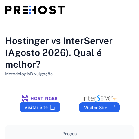
Tipos de alojamento
Hostinger vs InterServer
(Agosto 2026). Qual é
Comparações
melhor?
Cupões
319
Metodologia
Divulgação
Blog
PT-PT
Visitar Site
Visitar Site
Preços