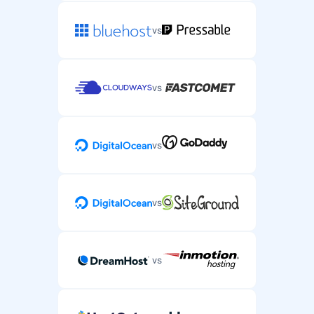
vs
vs
vs
vs
vs