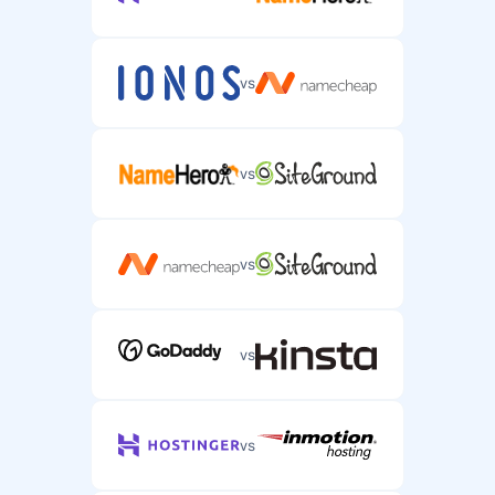
vs
vs
vs
vs
vs