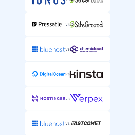
vs
vs
vs
vs
vs