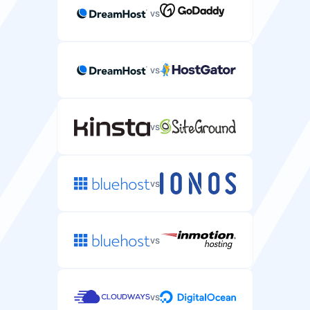
recebidos e enviados.
vs
Acesso SSH/SFTP
—
—
Acesso shell seguro para gerir ficheiros do seu
servidor e executar comandos.
vs
Suporte
vs
Backups Automáticos
Suporte por Email/Ticket
Backups automáticos dos dados e configurações do
Suporte específico para email via email ou sistema de
seu servidor.
tickets.
vs
cada 7 dias
vs
Proteção DDoS
Suporte por Chat ao Vivo
Proteção contra ataques DDoS no seu servidor.
Suporte por chat em tempo real para problemas
urgentes de alojamento de email.
vs