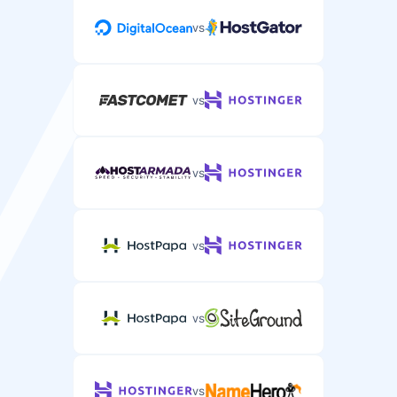
vs
vs
vs
vs
vs
vs