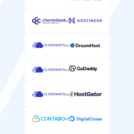
vs
vs
vs
vs
vs