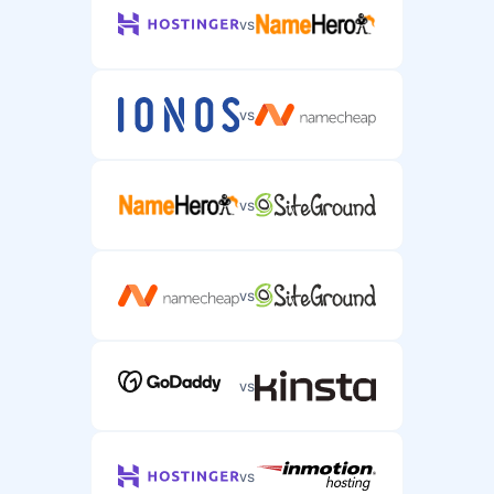
vs
vs
vs
vs
vs
vs