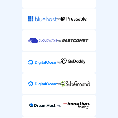
vs
vs
vs
vs
vs