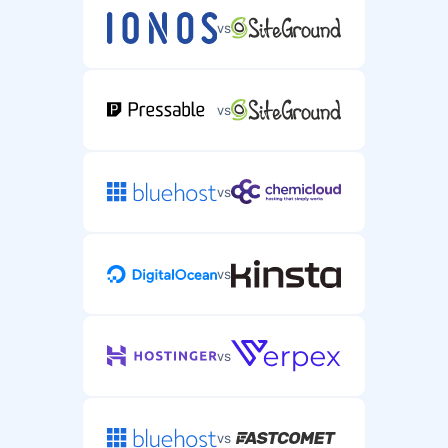
vs
vs
vs
vs
vs
vs