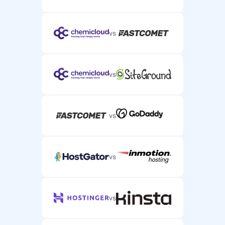
vs
vs
vs
vs
vs