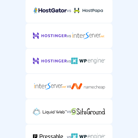
vs
vs
vs
vs
vs
vs