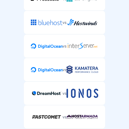
vs
vs
vs
vs
vs