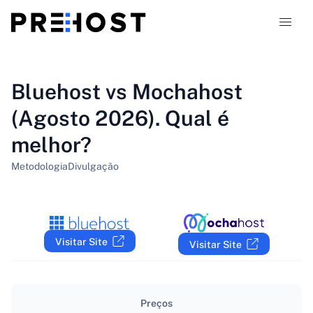
Tipos de alojamento
Bluehost vs Mochahost
(Agosto 2026). Qual é
Comparações
melhor?
Cupões
319
Metodologia
Divulgação
Blog
PT-PT
Visitar Site
Visitar Site
Preços