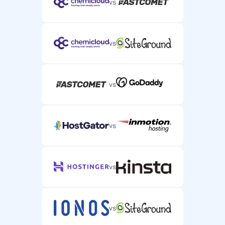
vs
vs
vs
vs
vs
vs