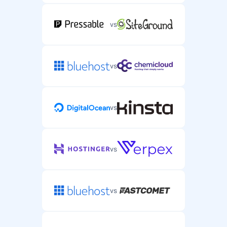
vs
vs
vs
vs
vs