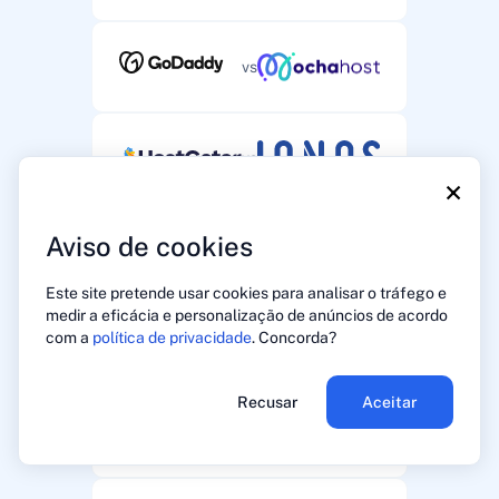
vs
vs
×
Aviso de cookies
vs
Este site pretende usar cookies para analisar o tráfego e
medir a eficácia e personalização de anúncios de acordo
com a
política de privacidade
. Concorda?
vs
Recusar
Aceitar
vs