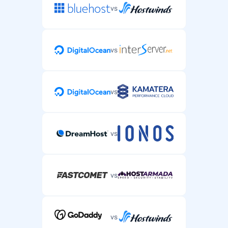
vs
vs
vs
vs
vs
vs