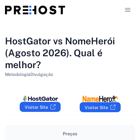
Tipos de alojamento
HostGator vs NomeHerói
(Agosto 2026). Qual é
Comparações
melhor?
Cupões
319
Metodologia
Divulgação
Blog
PT-PT
Visitar Site
Visitar Site
Preços