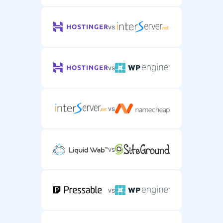
vs
vs
vs
vs
vs