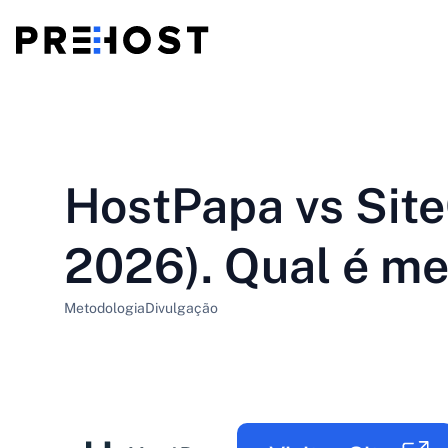
Alojamento partilhado
BG - Български
CS - Čeština
vs
VPS
HostPapa vs Sit
EN - English
ES - Español
VPS barato
HU - Magyar
ID - Indonesia
2026). Qual é me
LT - Lietuvių
LV - Latviešu
Metodologia
Divulgação
PT-BR - Português
PT-PT - Português
SL - Slovenščina
SV - Svenska