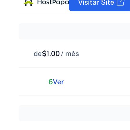
Visitar Site
de
$1.00
/ mês
6
Ver