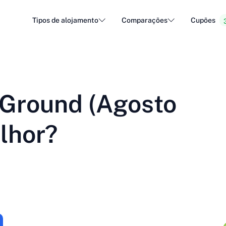
Tipos de alojamento
Comparações
Cupões
Alojamento WordPress
Aloja
DA - Dansk
Popular
DE - Deutsch
vs
vs
Alojamento em nuvem
Servid
Trendy
eGround (Agosto
ET - Eesti
FI - Suomi
Alojamento de correio eletrónico
Reven
Hot
vs
vs
IT - Italiano
JA - 日本語
lhor?
NL - Nederlands
NO - Norsk b
Ver todos os tipos
Ver todos ou criar novo
RO - Română
RU - Русский
TR - Türkçe
UK - Українсь