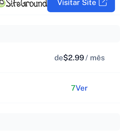
Visitar Site
de
$2.99
/ mês
7
Ver