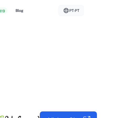
Blog
PT-PT
319
mento Web barato
EL - Ελληνικά
vs
ores dedicados
FR - Français
da de alojamento
KO - 한국어
okmål
PL - Polski
SK - Slovenčina
ка
ZH-CN - 简体中文