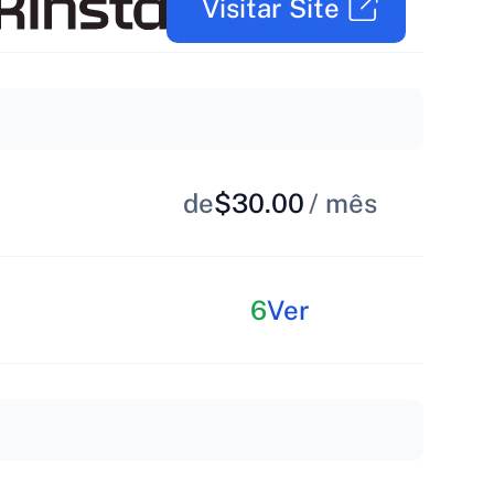
Visitar Site
de
$30.00
/ mês
6
Ver