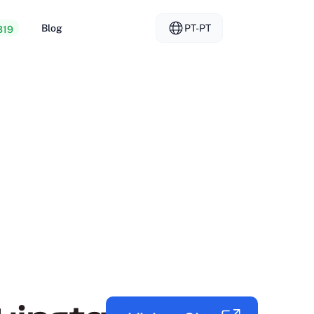
Blog
PT-PT
319
mento Web barato
EL - Ελληνικά
vs
ores dedicados
FR - Français
da de alojamento
KO - 한국어
okmål
PL - Polski
SK - Slovenčina
ка
ZH-CN - 简体中文