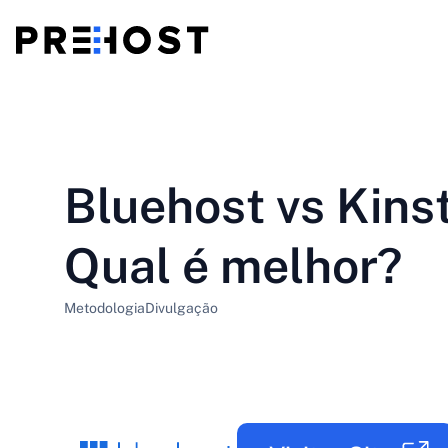
Alojamento partilhado
BG - Български
CS - Čeština
vs
VPS
Bluehost vs Kins
EN - English
ES - Español
VPS barato
HU - Magyar
ID - Indonesia
Qual é melhor?
LT - Lietuvių
LV - Latviešu
Metodologia
Divulgação
PT-BR - Português
PT-PT - Português
SL - Slovenščina
SV - Svenska