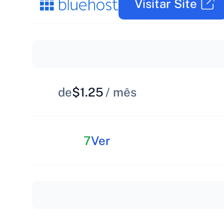
Visitar Site
de
$1.25
/ mês
7
Ver