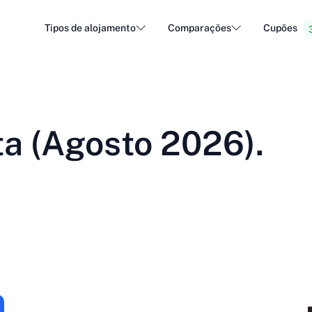
Tipos de alojamento
Comparações
Cupões
Alojamento WordPress
Aloja
DA - Dansk
Popular
DE - Deutsch
vs
vs
Alojamento em nuvem
Servid
Trendy
ta (Agosto 2026).
ET - Eesti
FI - Suomi
Alojamento de correio eletrónico
Reven
Hot
vs
vs
IT - Italiano
JA - 日本語
NL - Nederlands
NO - Norsk b
Ver todos os tipos
Ver todos ou criar novo
RO - Română
RU - Русский
TR - Türkçe
UK - Українсь