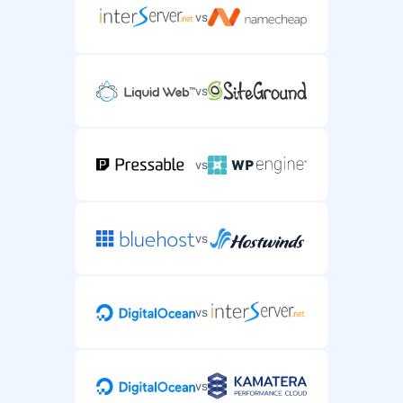
vs
vs
vs
vs
vs
vs