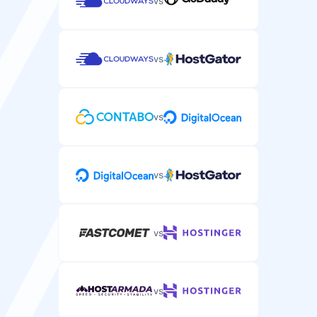
vs
vs
vs
vs
vs
vs