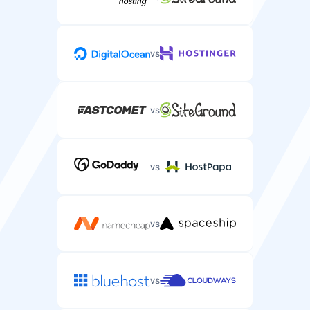
vs
vs
vs
vs
vs