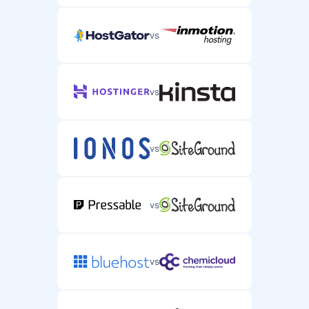
vs
vs
vs
vs
vs