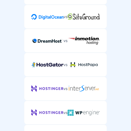
vs
vs
vs
vs
vs