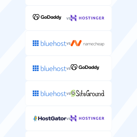
vs
vs
vs
vs
vs