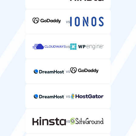
vs
vs
vs
vs
vs