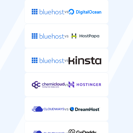
vs
vs
vs
vs
vs