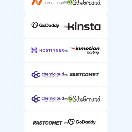
vs
vs
vs
vs
vs
vs