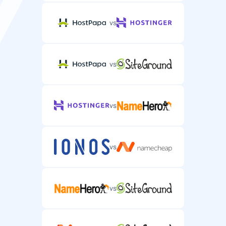
vs
vs
vs
vs
vs