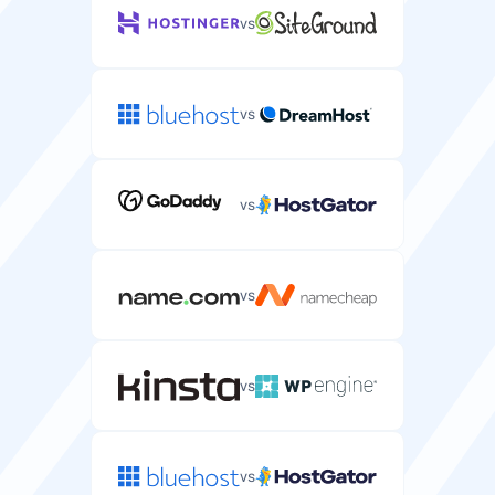
vs
vs
vs
vs
vs
vs