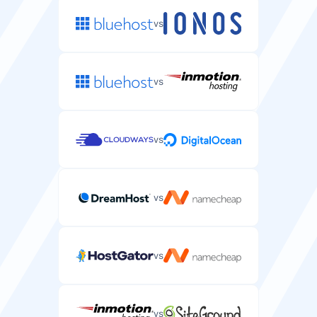
vs
vs
vs
vs
vs
vs