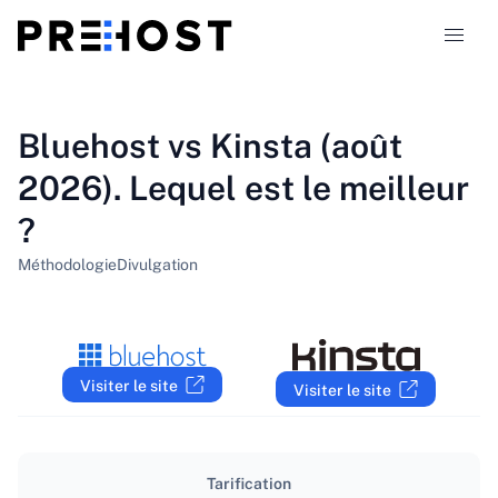
Types d'hébergement
Bluehost vs Kinsta (août
2026). Lequel est le meilleur
Comparaisons
?
Coupons
319
Méthodologie
Divulgation
Blog
FR
Visiter le site
Visiter le site
Tarification