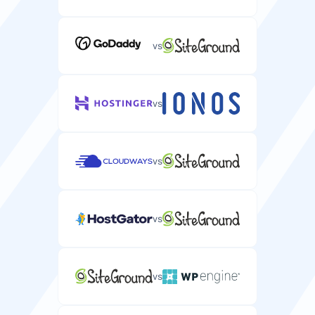
vs
vs
vs
vs
vs