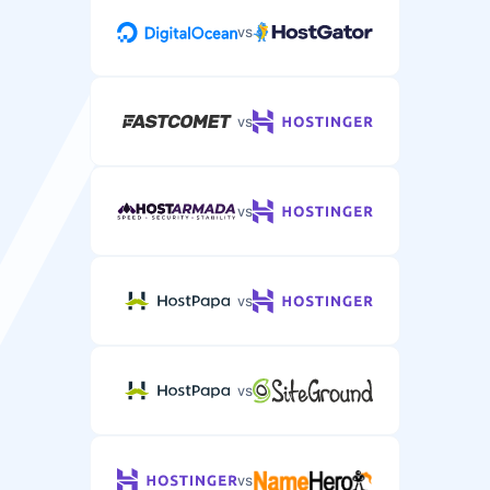
vs
vs
vs
vs
vs
vs