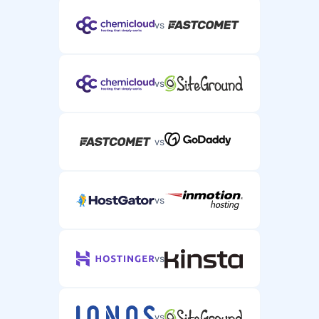
vs
vs
vs
vs
vs
vs