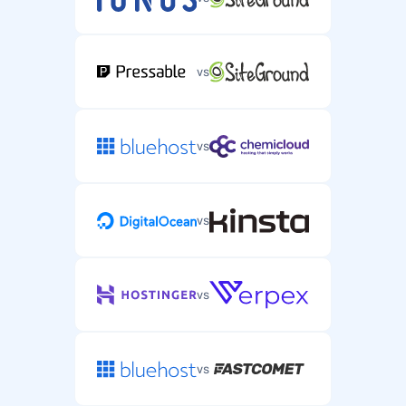
vs
vs
vs
vs
vs