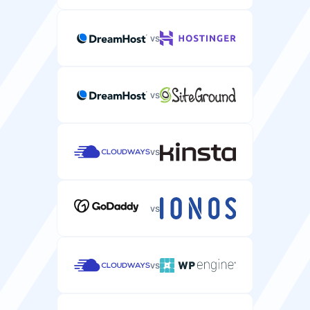
les performances de votre serveur.
vs
NVMe
NVMe
Vitesse réseau
vs
Vitesse de connexion réseau pour le transfert de
données de votre serveur.
10 Gbps
1 Gbps
vs
vs
Sécurité
Garantie SLA de disponibilité
vs
Accord de niveau de service garantissant la
disponibilité de votre serveur.