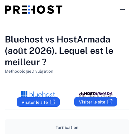
Types d'hébergement
Bluehost vs HostArmada
(août 2026). Lequel est le
Comparaisons
meilleur ?
Coupons
319
Méthodologie
Divulgation
Blog
FR
Visiter le site
Visiter le site
Tarification