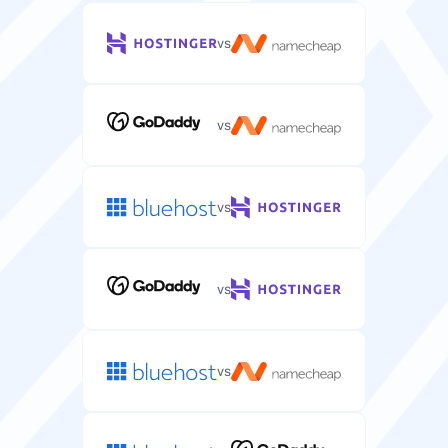
2000-8000
illimité
GB
vs
Système d'exploitation
Système d'exploitation serveur (Linux/Windows) pour
vs
votre environnement d'hébergement.
Linux
Linux
vs
IP dédiée
Adresse IP unique attribuée à votre serveur pour une
vs
meilleure sécurité et un meilleur contrôle.
vs
Garantie satisfait ou remboursé
Nombre de jours pour essayer l'hébergement serveur