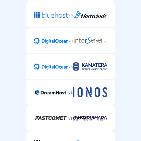
vs
vs
vs
vs
vs