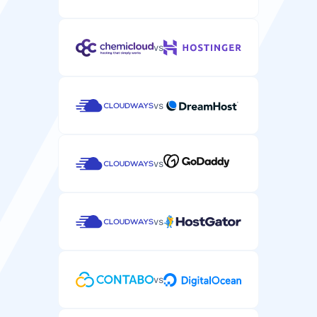
vs
vs
vs
vs
vs