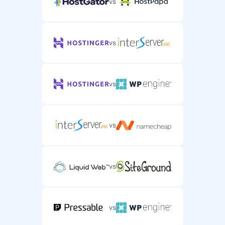
vs
vs
vs
vs
vs
vs