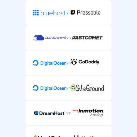
vs
vs
vs
vs
vs