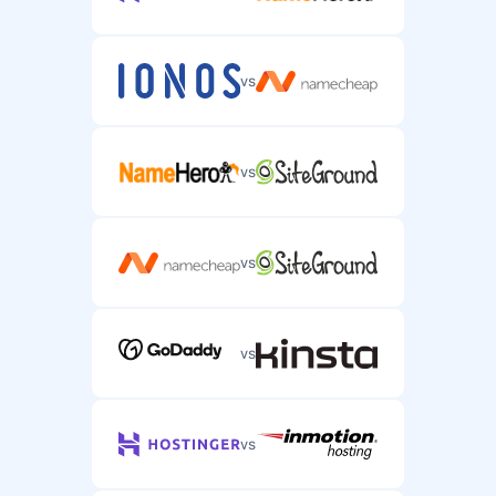
vs
vs
vs
vs
vs