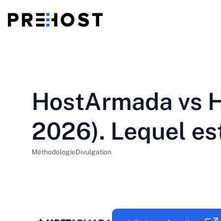
Hébergement partagé
BG - Български
CS - Čeština
vs
VPS
HostArmada vs H
EN - English
ES - Español
VPS bon marché
HU - Magyar
ID - Indonesia
2026). Lequel est
LT - Lietuvių
LV - Latviešu
Méthodologie
Divulgation
PT-BR - Português
PT-PT - Português
SL - Slovenščina
SV - Svenska