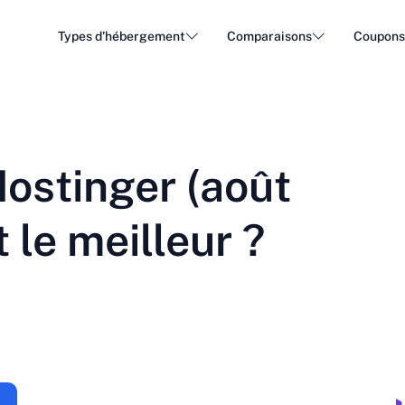
Types d'hébergement
Comparaisons
Coupon
Hébergement WordPress
Héber
DA - Dansk
Popular
DE - Deutsch
vs
vs
Hébergement en nuage
Serveu
Trendy
ostinger (août
ET - Eesti
FI - Suomi
Hébergement d'emails
Héber
Hot
vs
vs
IT - Italiano
JA - 日本語
 le meilleur ?
NL - Nederlands
NO - Norsk b
Voir tous les types
Tout voir ou créer nouveau
RO - Română
RU - Русский
TR - Türkçe
UK - Українсь