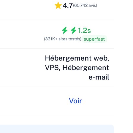
4.7
(65,742 avis)
1.2s
superfast
(331K+ sites testés)
Hébergement web,
VPS, Hébergement
e-mail
Voir