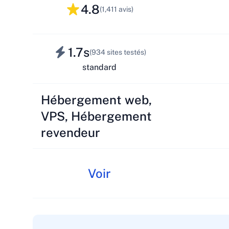
4.8
(1,411 avis)
1.7s
(934 sites testés)
standard
Hébergement web,
VPS, Hébergement
revendeur
Voir