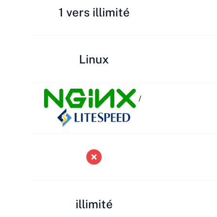
1 vers illimité
Linux
/
illimité