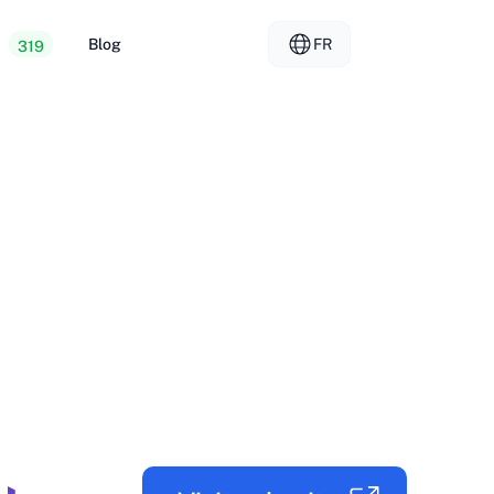
s
Blog
FR
319
gement Web bon marché
EL - Ελληνικά
vs
rs dédiés
FR - Français
gement pour revendeurs
KO - 한국어
okmål
PL - Polski
SK - Slovenčina
ка
ZH-CN - 简体中文