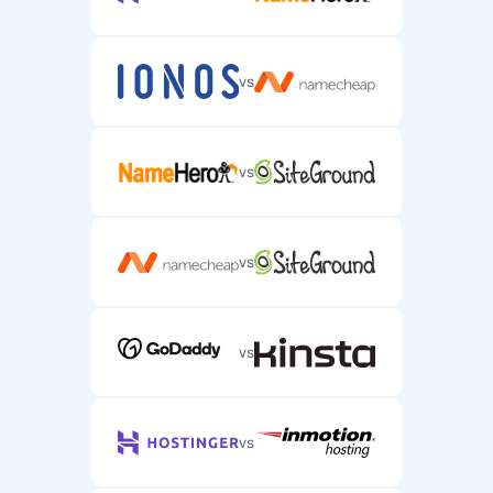
vs
vs
vs
vs
vs