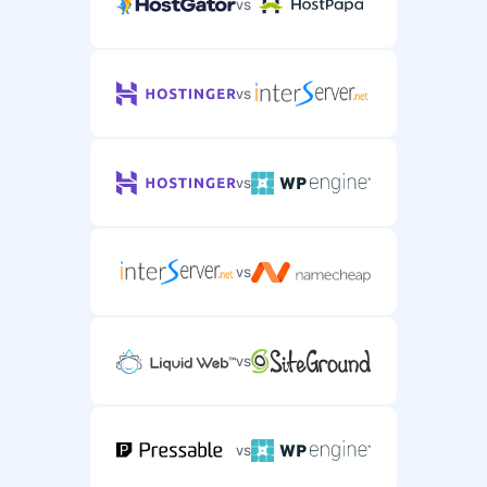
vs
vs
vs
vs
vs
vs