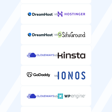
vs
vs
vs
vs
vs