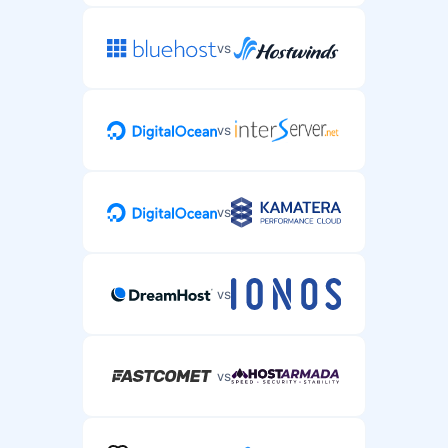
vs
vs
vs
vs
vs