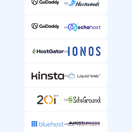
vs
vs
vs
vs
vs
vs