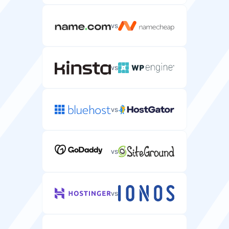
vs
vs
vs
vs
vs