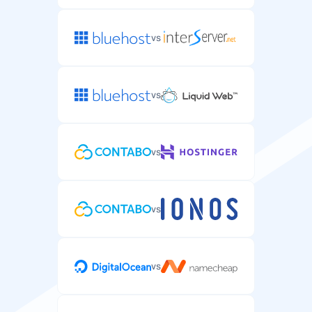
vs
vs
vs
vs
vs