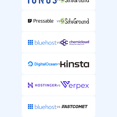
vs
vs
vs
vs
vs