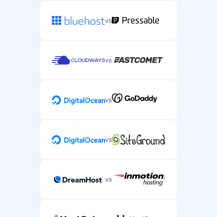
vs
vs
vs
vs
vs