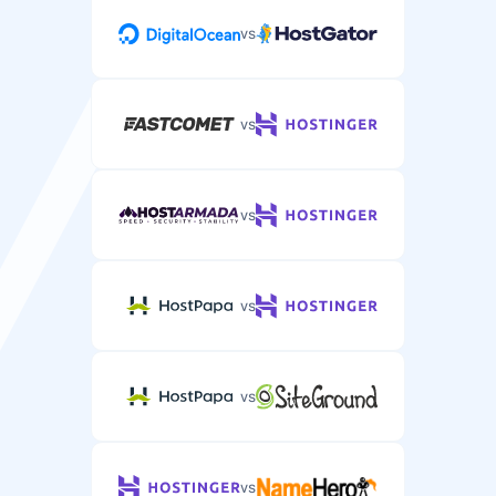
vs
vs
vs
vs
vs
vs