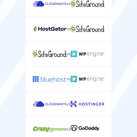
vs
vs
vs
vs
vs
vs