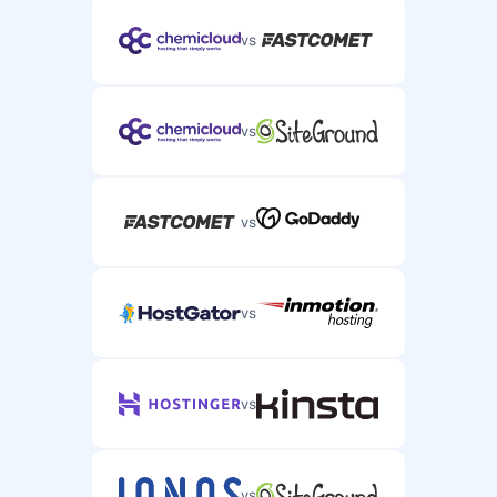
vs
vs
vs
vs
vs
vs