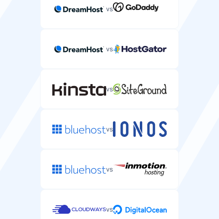
vs
vs
vs
vs
vs
vs