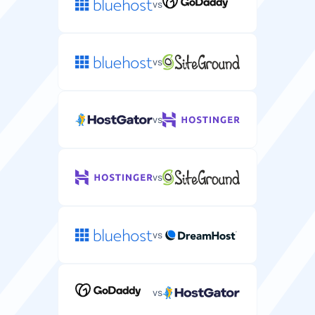
vs
vs
vs
vs
vs
vs