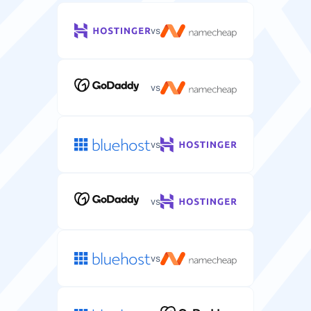
vs
vs
vs
vs
vs