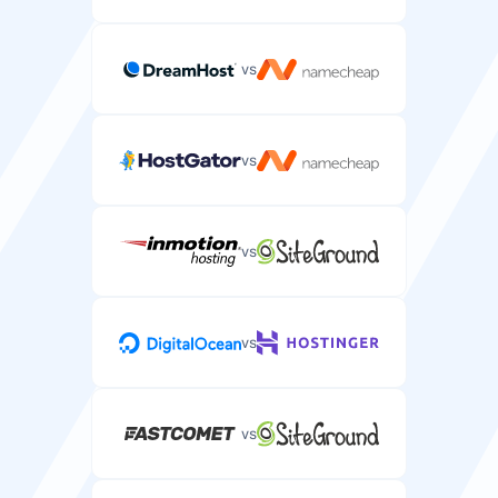
vs
vs
vs
vs
vs