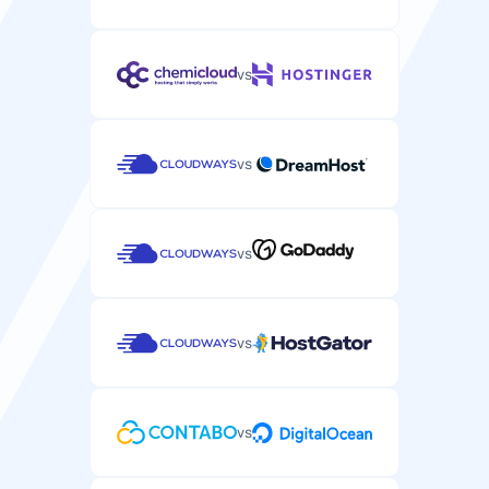
vs
vs
vs
vs
vs