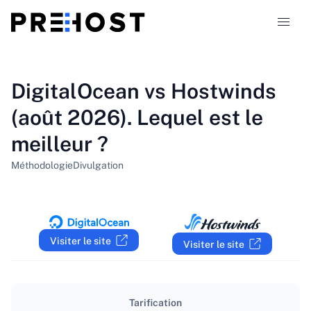
Types d'hébergement
DigitalOcean vs Hostwinds
(août 2026). Lequel est le
Comparaisons
meilleur ?
Coupons
319
Méthodologie
Divulgation
Blog
FR
Visiter le site
Visiter le site
Tarification