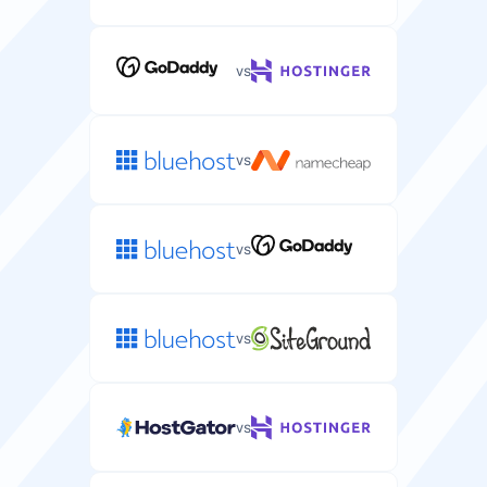
vs
vs
vs
vs
vs