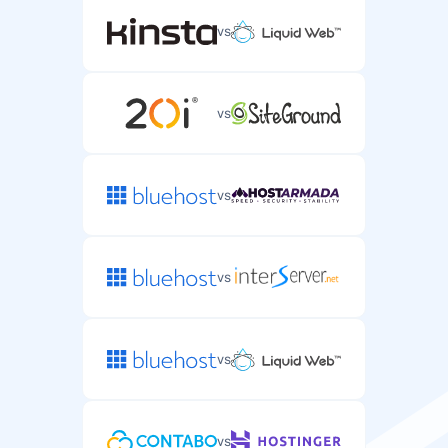
vs
vs
vs
vs
vs
vs