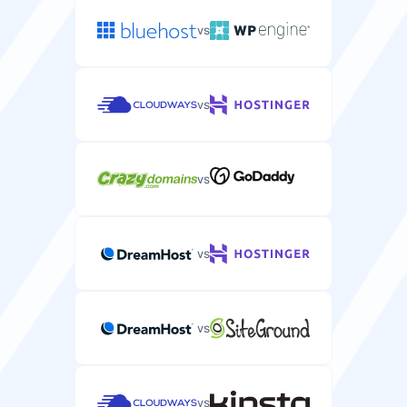
vs
vs
vs
vs
vs
vs