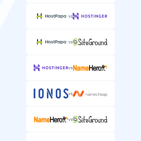
vs
vs
vs
vs
vs