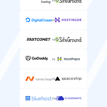
vs
vs
vs
vs
vs
vs