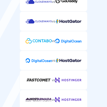
vs
vs
vs
vs
vs
vs