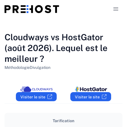
Types d'hébergement
Cloudways vs HostGator
(août 2026). Lequel est le
Comparaisons
meilleur ?
Coupons
319
Méthodologie
Divulgation
Blog
FR
Visiter le site
Visiter le site
Tarification