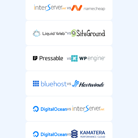
vs
vs
vs
vs
vs
vs