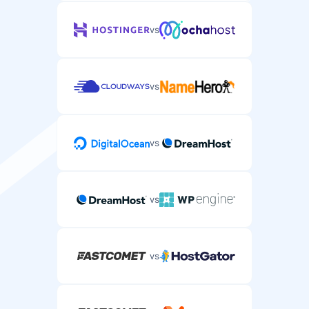
vs
vs
vs
vs
vs