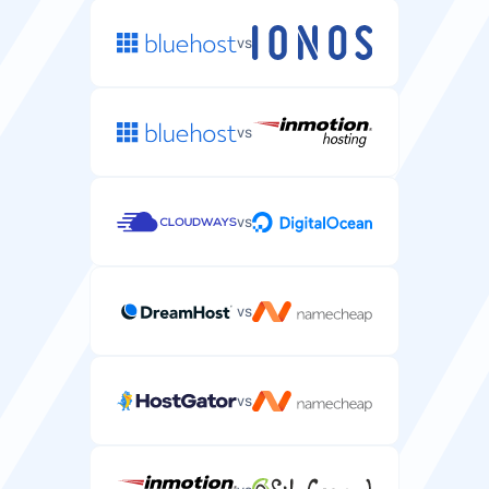
vs
vs
vs
vs
vs