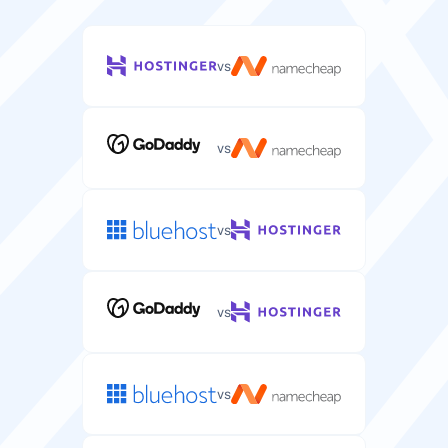
vs
vs
vs
vs
vs