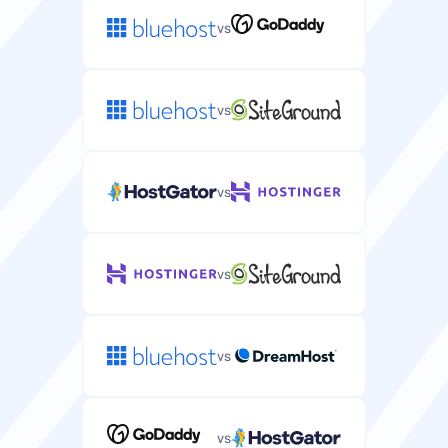
vs
vs
vs
vs
vs
vs