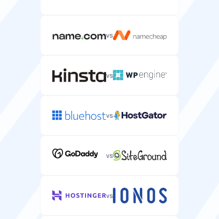
vs
vs
vs
vs
vs