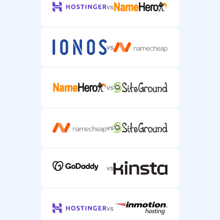
vs
vs
vs
vs
vs
vs