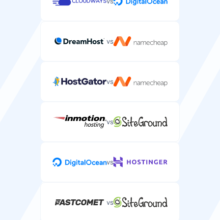
vs
vs
vs
vs
vs
vs