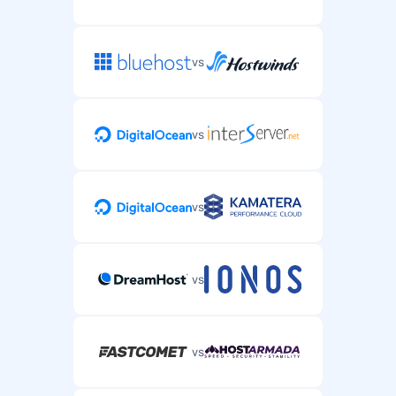
vs
vs
vs
vs
vs