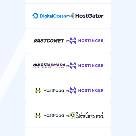
vs
vs
vs
vs
vs