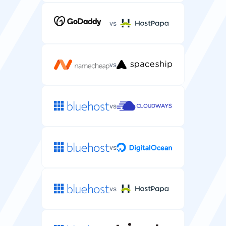
vs
vs
vs
vs
vs