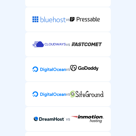
vs
vs
vs
vs
vs