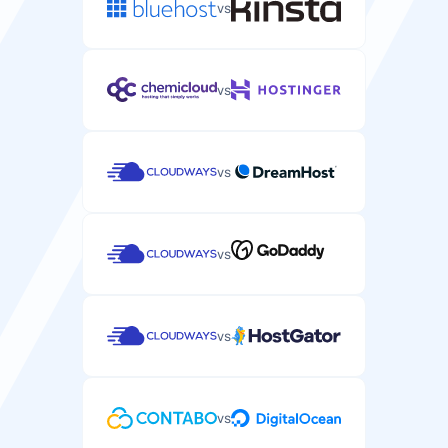
vs
vs
vs
vs
vs
vs