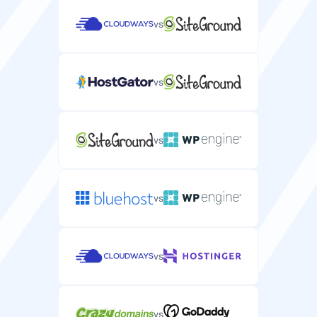
vs
vs
vs
vs
vs
vs