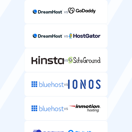
vs
vs
vs
vs
vs