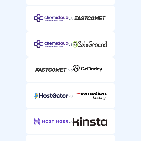
vs
vs
vs
vs
vs