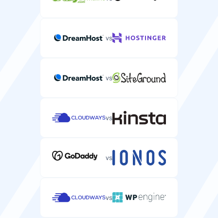
vs
vs
vs
vs
vs