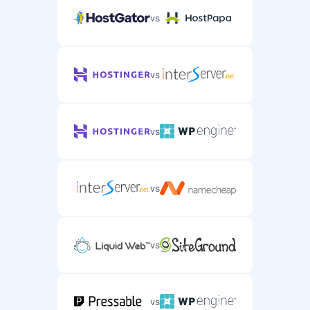
vs
vs
vs
vs
vs
vs