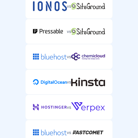
vs
vs
vs
vs
vs
vs