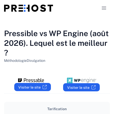
Types d'hébergement
Pressible vs WP Engine (août
2026). Lequel est le meilleur
Comparaisons
?
Coupons
319
Méthodologie
Divulgation
Blog
FR
Visiter le site
Visiter le site
Tarification