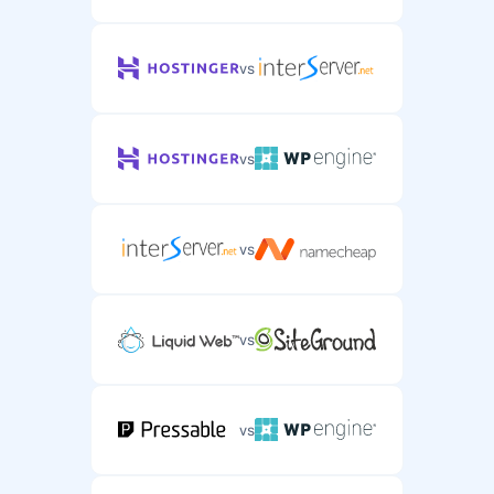
vs
vs
vs
vs
vs