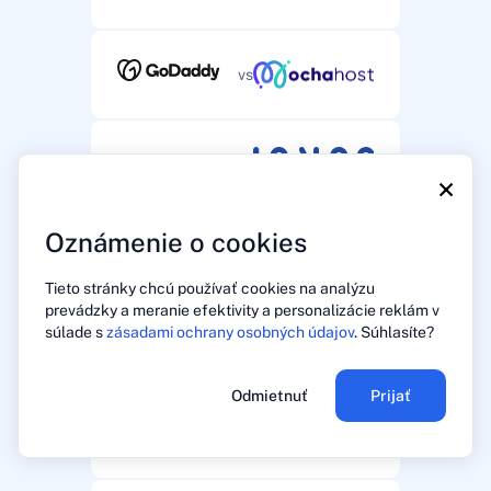
vs
vs
×
Oznámenie o cookies
vs
Tieto stránky chcú používať cookies na analýzu
prevádzky a meranie efektivity a personalizácie reklám v
súlade s
zásadami ochrany osobných údajov
. Súhlasíte?
vs
Odmietnuť
Prijať
vs