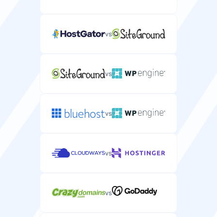
vs
vs
vs
vs
vs