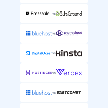
vs
vs
vs
vs
vs