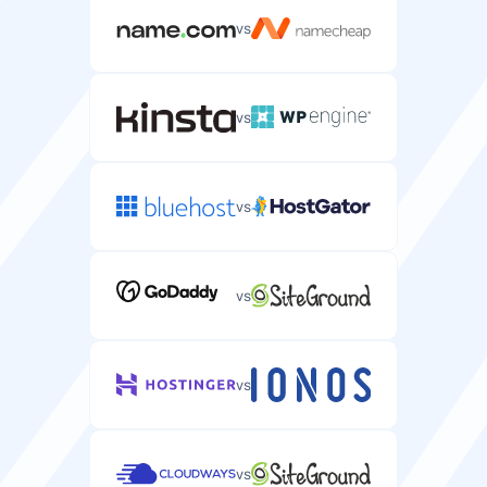
vs
vs
vs
vs
vs
vs