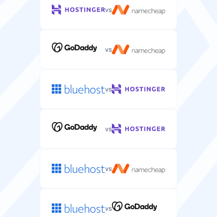
vs
vs
vs
vs
vs
vs