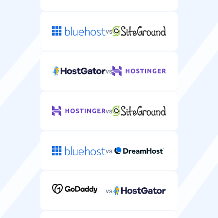
vs
vs
vs
vs
vs