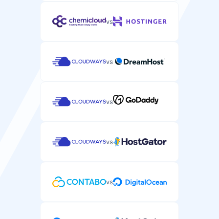
vs
vs
vs
vs
vs