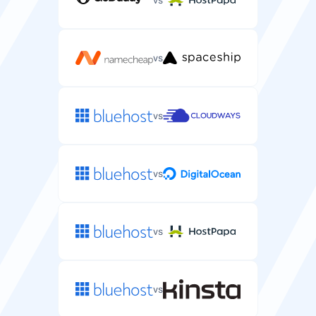
vs
vs
vs
vs
vs