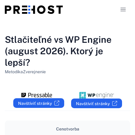
Typy hostingu
Stlačiteľné vs WP Engine
(august 2026). Ktorý je
Porovnania
lepší?
Kupóny
319
Metodika
Zverejnenie
Blog
SK
Navštíviť stránky
Navštíviť stránky
Cenotvorba