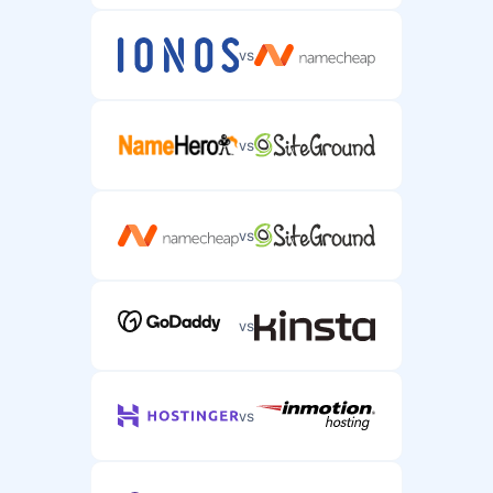
vs
vs
vs
vs
vs