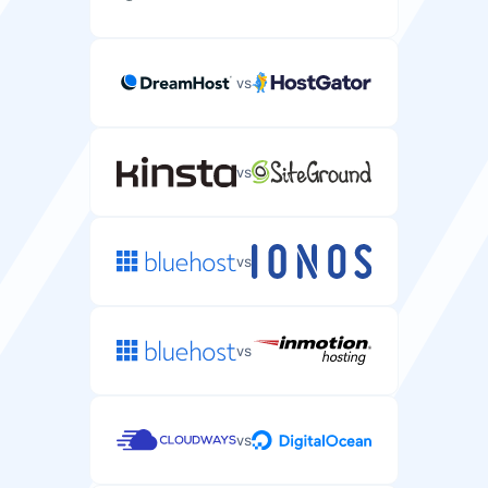
vs
vs
vs
vs
vs