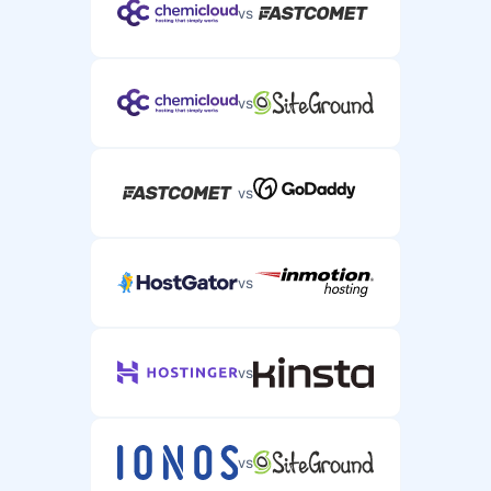
vs
vs
vs
vs
vs
vs