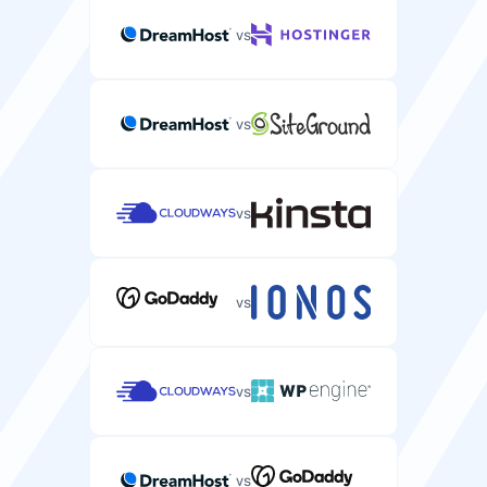
vs
vs
vs
vs
vs
vs