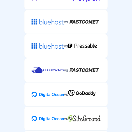
vs
vs
vs
vs
vs