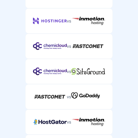
vs
vs
vs
vs
vs