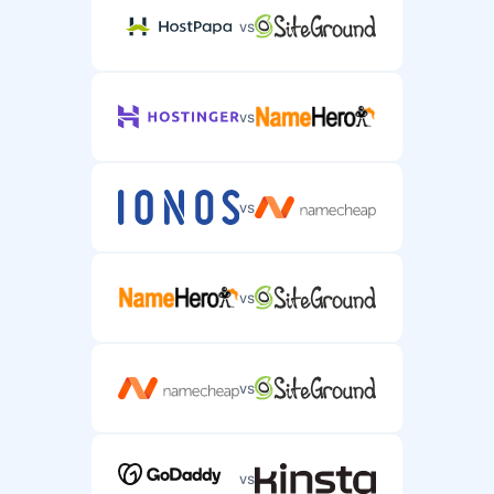
vs
vs
vs
vs
vs
vs