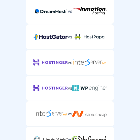
vs
vs
vs
vs
vs
vs