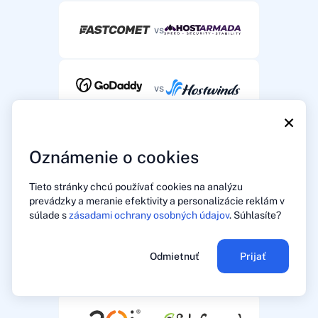
vs
vs
×
vs
Oznámenie o cookies
Tieto stránky chcú používať cookies na analýzu
prevádzky a meranie efektivity a personalizácie reklám v
vs
súlade s
zásadami ochrany osobných údajov
. Súhlasíte?
Odmietnuť
Prijať
vs