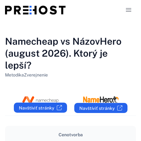
Typy hostingu
Namecheap vs NázovHero
(august 2026). Ktorý je
Porovnania
lepší?
Kupóny
319
Metodika
Zverejnenie
Blog
SK
Navštíviť stránky
Navštíviť stránky
Cenotvorba