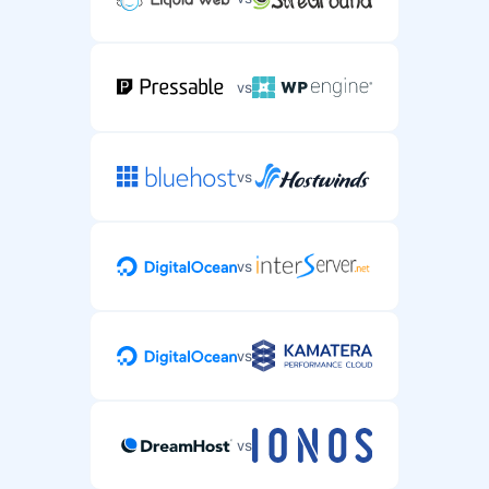
vs
vs
vs
vs
vs