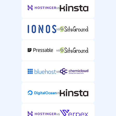
vs
vs
vs
vs
vs
vs