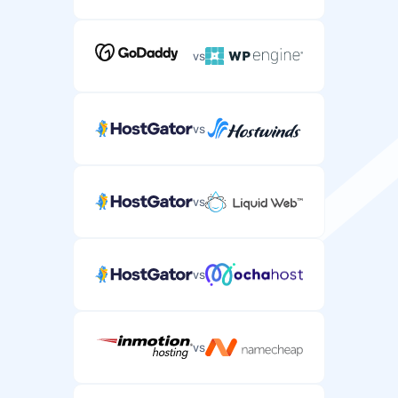
vs
vs
vs
vs
vs