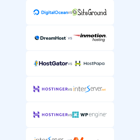
vs
vs
vs
vs
vs