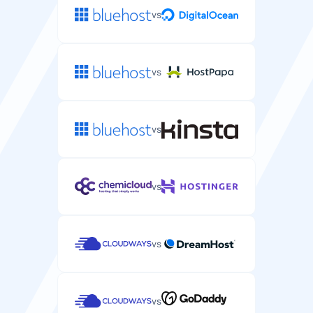
vs
vs
vs
vs
vs
vs