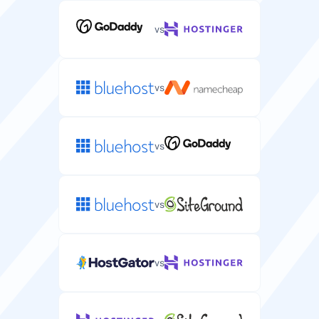
vs
vs
vs
vs
vs