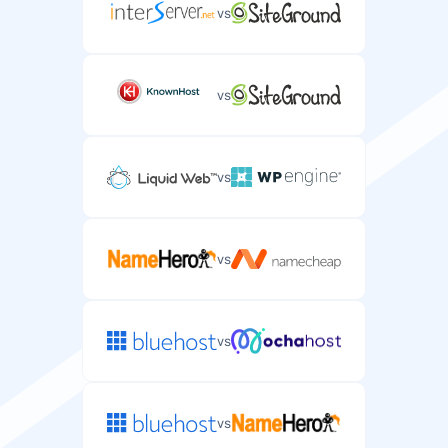
vs
vs
vs
vs
vs
vs