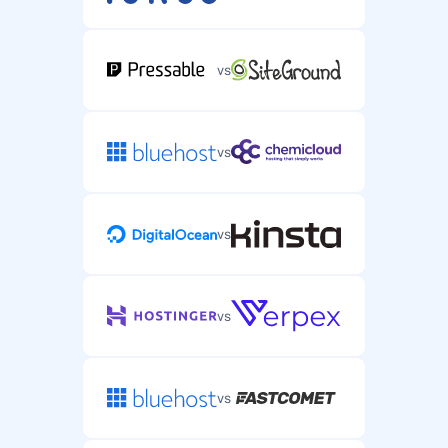
vs
vs
vs
vs
vs