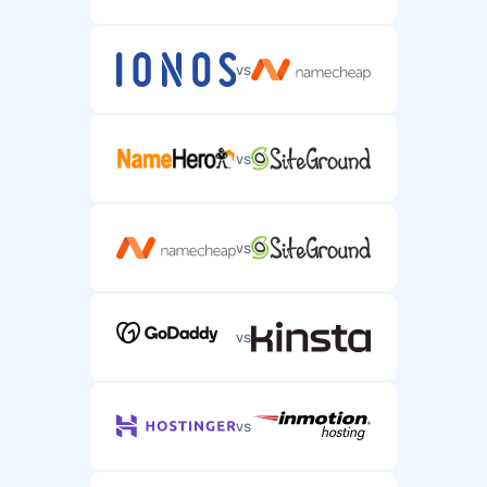
vs
vs
vs
vs
vs