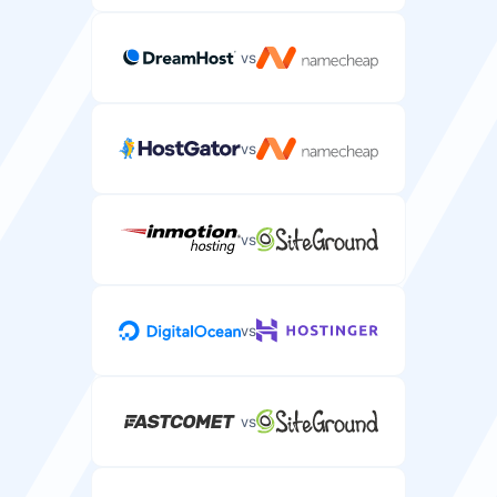
vs
vs
vs
vs
vs