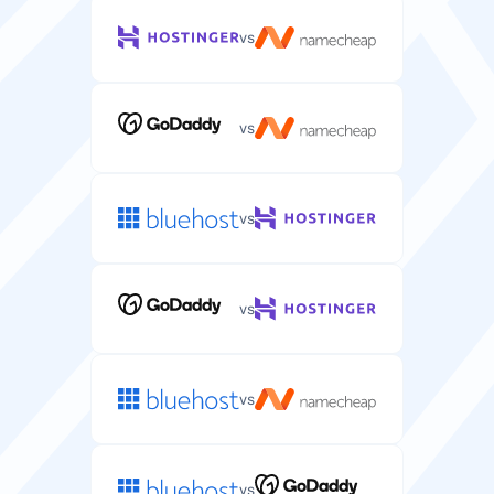
vs
vs
vs
vs
vs
vs