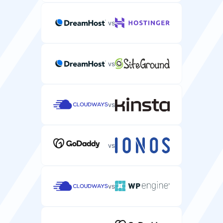
vs
vs
vs
vs
vs