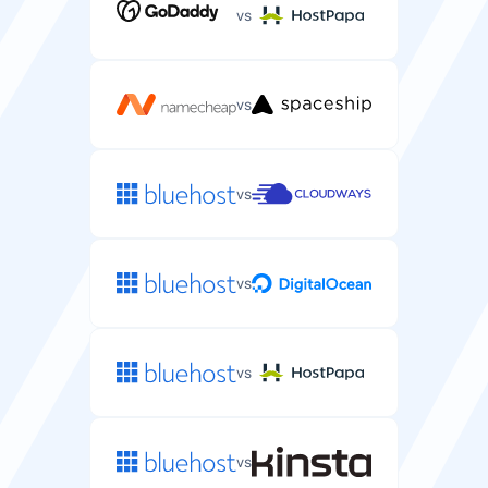
vs
vs
vs
vs
vs
vs