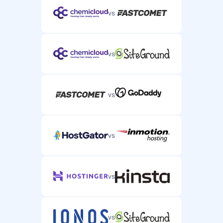
vs
vs
vs
vs
vs
vs