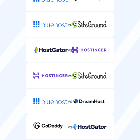
vs
vs
vs
vs
vs