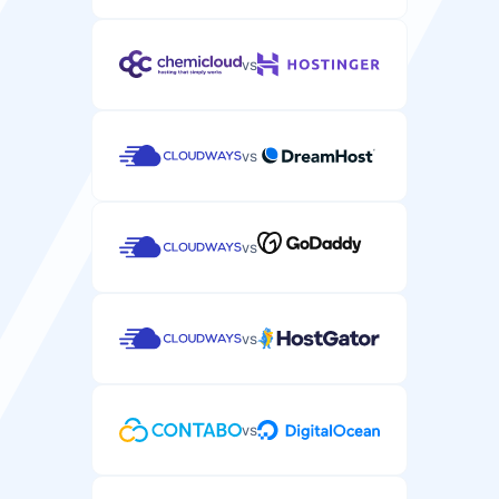
vs
vs
vs
vs
vs