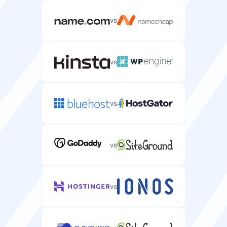
vs
vs
vs
vs
vs