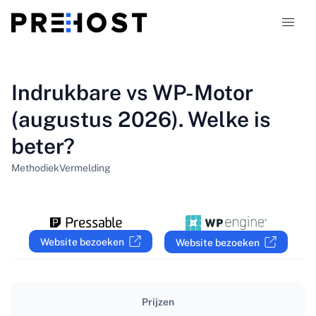
Hostingtypen
Indrukbare vs WP-Motor
(augustus 2026). Welke is
Vergelijkingen
beter?
Kortingscodes
319
Methodiek
Vermelding
Blog
NL
Website bezoeken
Website bezoeken
Prijzen