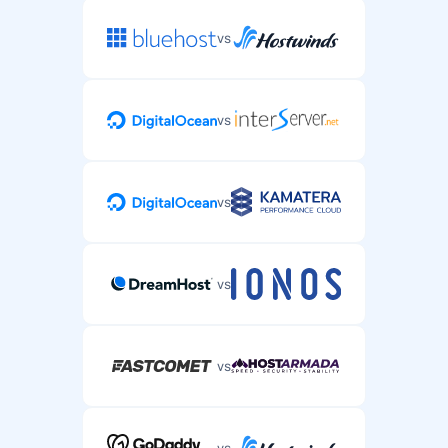
vs
vs
vs
vs
vs
vs