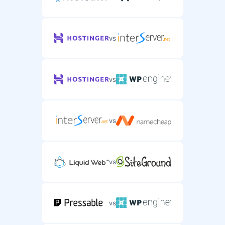
vs
vs
vs
vs
vs