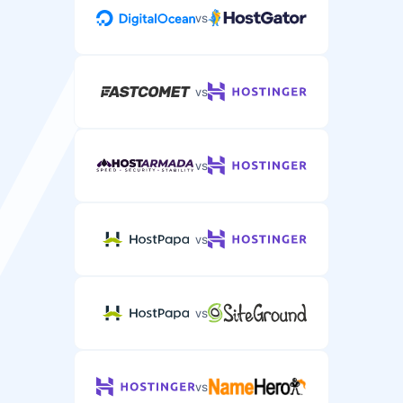
vs
vs
vs
vs
vs
vs