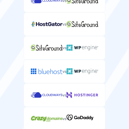
vs
vs
vs
vs
vs
vs