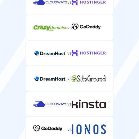
vs
vs
vs
vs
vs
vs