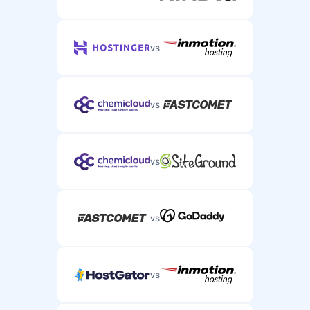
vs
vs
vs
vs
vs