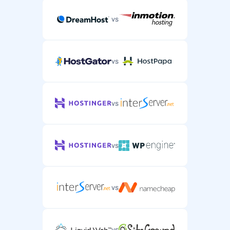
vs
vs
vs
vs
vs
vs