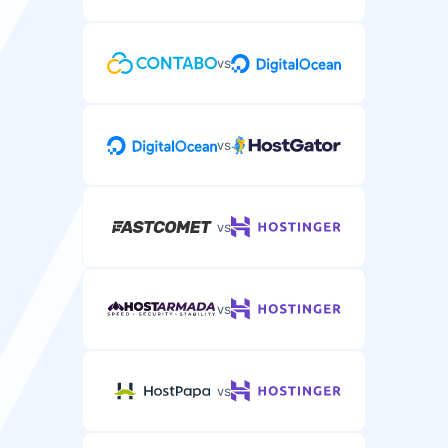
vs
vs
vs
vs
vs