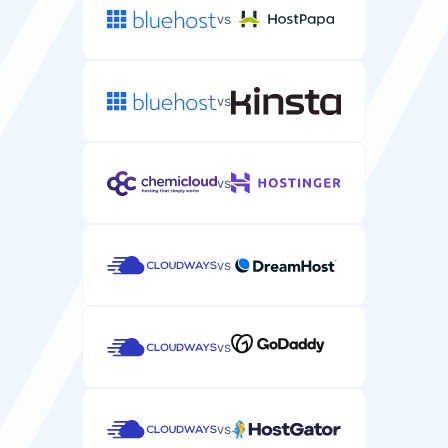
vs
vs
vs
vs
vs
vs