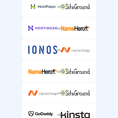
vs
vs
vs
vs
vs
vs