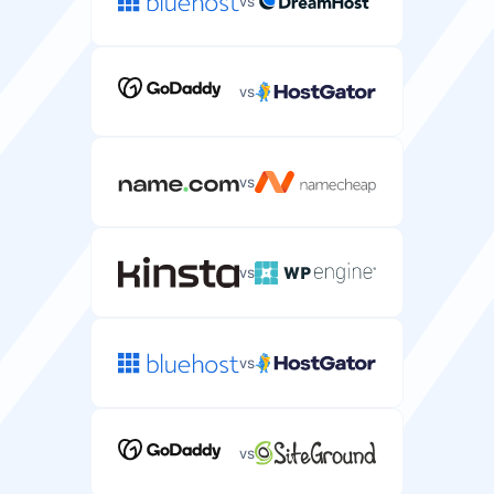
vs
vs
vs
vs
vs
vs