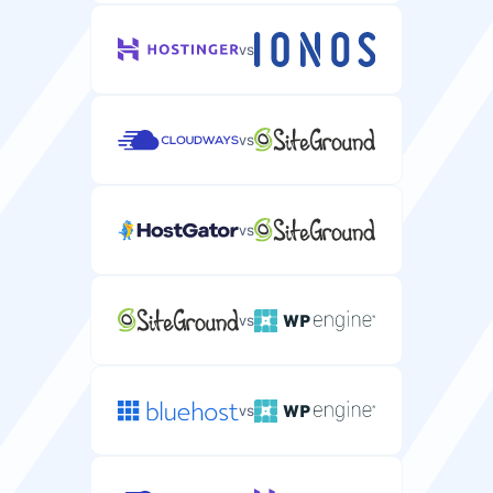
vs
vs
vs
vs
vs