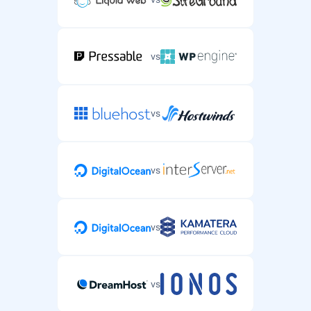
vs
vs
vs
vs
vs