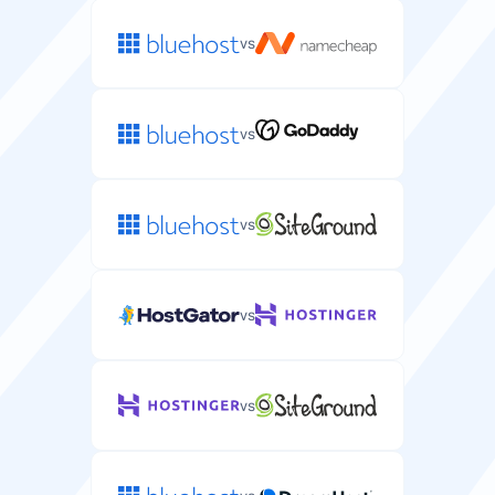
vs
vs
vs
vs
vs