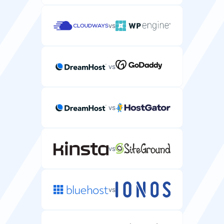
vs
vs
vs
vs
vs