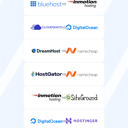
vs
vs
vs
vs
vs
vs