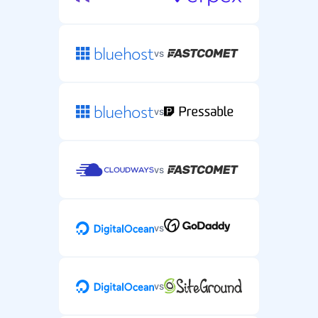
vs
vs
vs
vs
vs