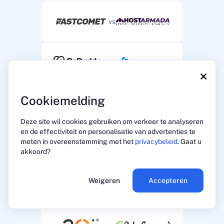
vs
vs
×
Cookiemelding
vs
Deze site wil cookies gebruiken om verkeer te analyseren
en de effectiviteit en personalisatie van advertenties te
meten in overeenstemming met het
privacybeleid
. Gaat u
vs
akkoord?
Weigeren
Accepteren
vs