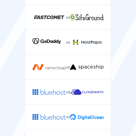
vs
vs
vs
vs
vs