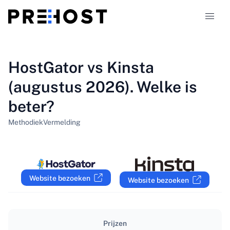
Hostingtypen
HostGator vs Kinsta
(augustus 2026). Welke is
Vergelijkingen
beter?
Kortingscodes
319
Methodiek
Vermelding
Blog
NL
Website bezoeken
Website bezoeken
Prijzen