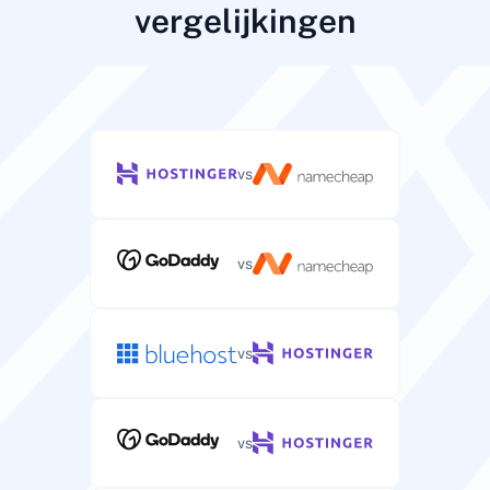
vergelijkingen
vs
vs
vs
vs